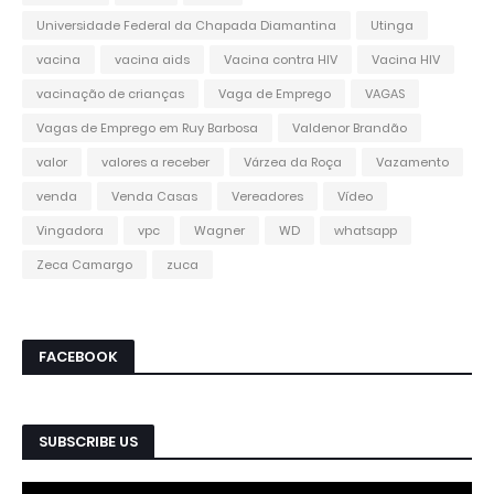
Universidade Federal da Chapada Diamantina
Utinga
vacina
vacina aids
Vacina contra HIV
Vacina HIV
vacinação de crianças
Vaga de Emprego
VAGAS
Vagas de Emprego em Ruy Barbosa
Valdenor Brandão
valor
valores a receber
Várzea da Roça
Vazamento
venda
Venda Casas
Vereadores
Vídeo
Vingadora
vpc
Wagner
WD
whatsapp
Zeca Camargo
zuca
FACEBOOK
SUBSCRIBE US