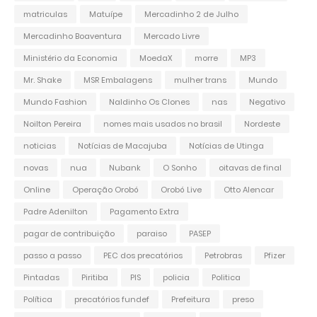
matriculas
Matuípe
Mercadinho 2 de Julho
Mercadinho Boaventura
Mercado Livre
Ministério da Economia
MoedaX
morre
MP3
Mr. Shake
MSR Embalagens
mulher trans
Mundo
Mundo Fashion
Naldinho Os Clones
nas
Negativo
Noilton Pereira
nomes mais usados no brasil
Nordeste
noticias
Notícias de Macajuba
Notícias de Utinga
novas
nua
Nubank
O Sonho
oitavas de final
Online
Operação Orobó
Orobó Live
Otto Alencar
Padre Adenilton
Pagamento Extra
pagar de contribuição
paraiso
PASEP
passo a passo
PEC dos precatórios
Petrobras
Pfizer
Pintadas
Piritiba
PIS
policia
Politica
Política
precatórios fundef
Prefeitura
preso