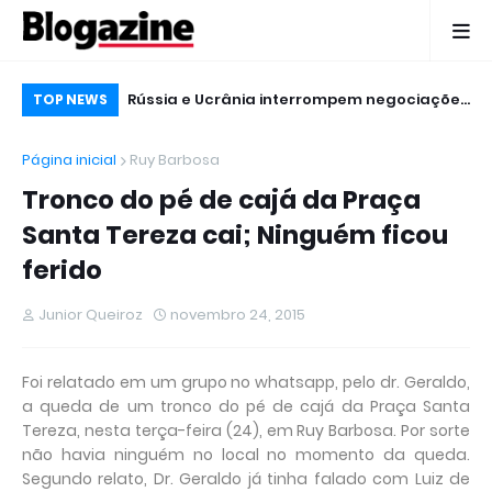
para os esportes
Rússia e Ucrânia interrompem negociações
Ho
TOP NEWS
iroz
logo no início da reunião
Ga
Página inicial
Ruy Barbosa
20
Tronco do pé de cajá da Praça
Santa Tereza cai; Ninguém ficou
ferido
Junior Queiroz
novembro 24, 2015
Foi relatado em um grupo no whatsapp, pelo dr. Geraldo,
a queda de um tronco do pé de cajá da Praça Santa
Tereza, nesta terça-feira (24), em Ruy Barbosa. Por sorte
não havia ninguém no local no momento da queda.
Segundo relato, Dr. Geraldo já tinha falado com Luiz de