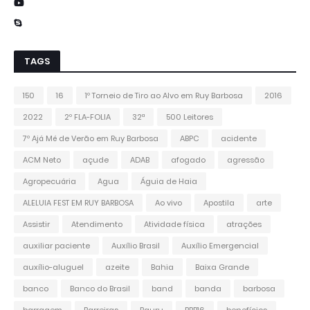
TAGS
150
16
1º Torneio de Tiro ao Alvo em Ruy Barbosa
2016
2022
2º FLA-FOLIA
32ª
500 Leitores
7º Ajá Mé de Verão em Ruy Barbosa
ABPC
acidente
ACM Neto
açude
ADAB
afogado
agressão
Agropecuária
Agua
Águia de Haia
ALELUIA FEST EM RUY BARBOSA
Ao vivo
Apostila
arte
Assistir
Atendimento
Atividade física
atrações
auxiliar paciente
Auxílio Brasil
Auxílio Emergencial
auxílio-aluguel
azeite
Bahia
Baixa Grande
banco
Banco do Brasil
band
banda
barbosa