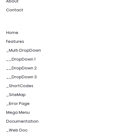
About
Contact
Home
Features
_Multi DropDown
__DropDown 1
__DropDown 2
__DropDown 3
_ShortCodes
_SiteMap
_Error Page
Mega Menu
Documentation
_Web Doc