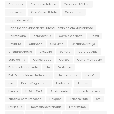
Concurso
Concurso Publico
Concurso Público
Consórcio
Consórcio BB Auto
Construtora
Copa do Brasil
Copa Helena Jansen de Futebol Feminino em Ruy Barbosa
Corinthians
coronavírus
Correia do Norte
Costa
Covid-19
Crianças
Criciúma
Cristiano Araujo
Cristiano Araújo
Cruzeiro
cultura
Cura da Aids
cura do HIV
Curiosidade
Cursos
Curta-metragem
Data de Pagamento
de
De Graça
Dell Distribuidora de Bebidas
democráticos
desafio
dia
Dia de Pagamento
Diabetes
dinheiro
Direito
DOWNLOAD
Dr Educardo
Educa Mais Brasil
eficácia para infecção
Eleições
Eleições 2016
em
EMPREGO
Empresas Referencias
Empréstimo