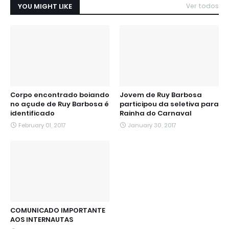
YOU MIGHT LIKE
Ver todos
Corpo encontrado boiando
Jovem de Ruy Barbosa
no açude de Ruy Barbosa é
participou da seletiva para
identificado
Rainha do Carnaval
February 01, 2017
January 30, 2017
COMUNICADO IMPORTANTE
AOS INTERNAUTAS