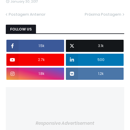
January 30, 2017
Postagem Anterior
Próxima Postagem
FOLLOW US
1.5k
3.1k
2.7k
500
1.8k
1.2k
Responsive Advertisement