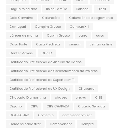
barragem
Barreiras
Bauru
BBB16
benefícios
Blogueiro baiano
Bolsa Família
Boneca
Brasil
Caio Carvalho
Calendário
Calendário de pagamento
Camaçari
Campim Grosso
Campus XIII
câncer de mama
Capim Grosso
carro
casa
Casa Forte
Casa Predileta
ceman
ceman online
Center Móveis
CEPUD
Certificado Profissional de Análise de Dados
Certificado Profissional de Gerenciamento de Projetos
Certificado Profissional de Suporte em TI
Certificado Profissional de UX Design
Chapada
Chapada Diamantina
chaves
chuva
CIEE
Cigano
CIPA
CIPE CHAPADA
Claudio Serrada
COAPECHAD
Comércio
como economizar
Como se cadastrar
Como vender
Compra