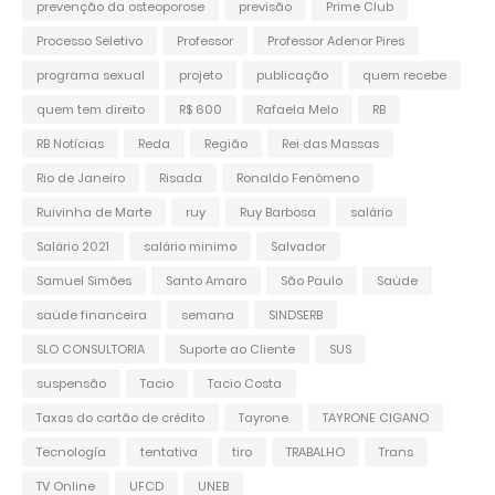
prevenção da osteoporose
previsão
Prime Club
Processo Seletivo
Professor
Professor Adenor Pires
programa sexual
projeto
publicação
quem recebe
quem tem direito
R$ 600
Rafaela Melo
RB
RB Notícias
Reda
Região
Rei das Massas
Rio de Janeiro
Risada
Ronaldo Fenômeno
Ruivinha de Marte
ruy
Ruy Barbosa
salário
Salário 2021
salário minimo
Salvador
Samuel Simões
Santo Amaro
São Paulo
Saúde
saúde financeira
semana
SINDSERB
SLO CONSULTORIA
Suporte ao Cliente
SUS
suspensão
Tacio
Tacio Costa
Taxas do cartão de crédito
Tayrone
TAYRONE CIGANO
Tecnología
tentativa
tiro
TRABALHO
Trans
TV Online
UFCD
UNEB