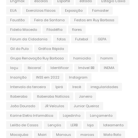
Engmax
escolas
Esporte
estado
Estágio Caixa
EUA
Exercícios físicos
Exposição
Famaster
Faustão
Feira de Santana
Festas em Ruy Barbosa
Fidelio Macedo
Filadélfia
flores
Fórum da Cidadania
fotos
Futebol
GEPA
Gil do Pulo
Gráfica Rápida
Grupo Renovação Ruy Barbosa
homicidio
homrm
Iaçu
Ibicaraí
Identificar
Imóvel BB
INEMA
Inscrição
INSS em 2022
Instagram
Intervalo da terceira
Ipirá
Irecê
irregularidades
Itaberaba
Itaberaba Notícias
Janeiro
João Dourado
JR Veículos
Junior Queiroz
Karine Eletro Informática
Lajedinho
Lançamento
Leilão de Casas
Lençóis
LERB
loja
loteamento
Macajuba
Mairi
Manaus
marcas
Mato Rato