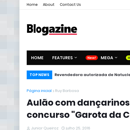
Home
About
Contact Us
HOME
FEATURES
MEGA
Revendedora autorizada de Natucl
TOP NEWS
Página inicial
Ruy Barbosa
Aulão com dançarinos
concurso "Garota da C
Junior Queiroz
julho 25, 2016