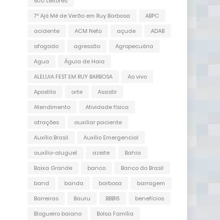
500 Leitores
7º Ajá Mé de Verão em Ruy Barbosa
ABPC
acidente
ACM Neto
açude
ADAB
afogado
agressão
Agropecuária
Agua
Águia de Haia
ALELUIA FEST EM RUY BARBOSA
Ao vivo
Apostila
arte
Assistir
Atendimento
Atividade física
atrações
auxiliar paciente
Auxílio Brasil
Auxílio Emergencial
auxílio-aluguel
azeite
Bahia
Baixa Grande
banco
Banco do Brasil
band
banda
barbosa
barragem
Barreiras
Bauru
BBB16
benefícios
Blogueiro baiano
Bolsa Família