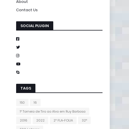
About
Contact Us
SOCIAL PLUGIN
TAGS
150
16
1º Torneio de Tiro ao Alvo em Ruy Barbosa
2016
2022
2º FLA-FOLIA
32ª