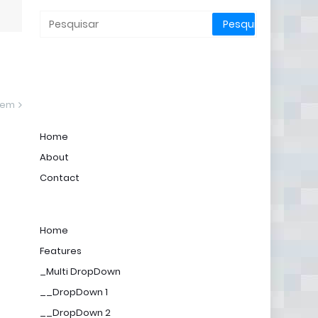
gem
Home
About
Contact
Home
Features
_Multi DropDown
__DropDown 1
__DropDown 2