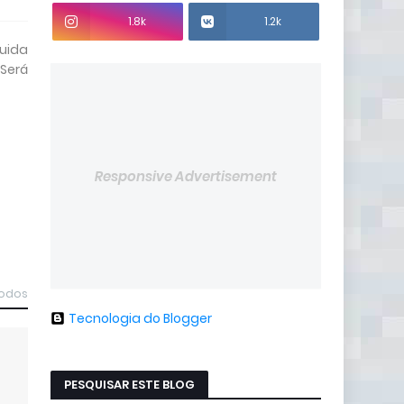
1.8k
1.2k
uida
 Será
Responsive Advertisement
todos
Tecnologia do Blogger
PESQUISAR ESTE BLOG