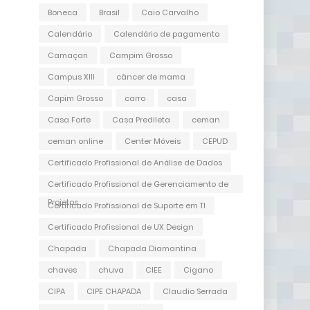
Boneca
Brasil
Caio Carvalho
Calendário
Calendário de pagamento
Camaçari
Campim Grosso
Campus XIII
câncer de mama
Capim Grosso
carro
casa
Casa Forte
Casa Predileta
ceman
ceman online
Center Móveis
CEPUD
Certificado Profissional de Análise de Dados
Certificado Profissional de Gerenciamento de
Projetos
Certificado Profissional de Suporte em TI
Certificado Profissional de UX Design
Chapada
Chapada Diamantina
chaves
chuva
CIEE
Cigano
CIPA
CIPE CHAPADA
Claudio Serrada