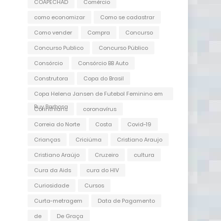
COAPECHAD
Comércio
como economizar
Como se cadastrar
Como vender
Compra
Concurso
Concurso Publico
Concurso Público
Consórcio
Consórcio BB Auto
Construtora
Copa do Brasil
Copa Helena Jansen de Futebol Feminino em
Ruy Barbosa
Corinthians
coronavírus
Correia do Norte
Costa
Covid-19
Crianças
Criciúma
Cristiano Araujo
Cristiano Araújo
Cruzeiro
cultura
Cura da Aids
cura do HIV
Curiosidade
Cursos
Curta-metragem
Data de Pagamento
de
De Graça