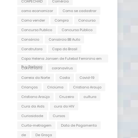
COAPECHAD
Comércio
como economizar
Como se cadastrar
Como vender
Compra
Concurso
Concurso Publico
Concurso Público
Consórcio
Consórcio BB Auto
Construtora
Copa do Brasil
Copa Helena Jansen de Futebol Feminino em
Ruy Barbosa
Corinthians
coronavírus
Correia do Norte
Costa
Covid-19
Crianças
Criciúma
Cristiano Araujo
Cristiano Araújo
Cruzeiro
cultura
Cura da Aids
cura do HIV
Curiosidade
Cursos
Curta-metragem
Data de Pagamento
de
De Graça