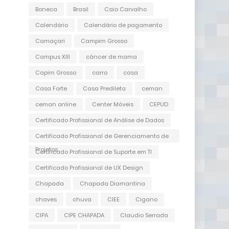
Boneca
Brasil
Caio Carvalho
Calendário
Calendário de pagamento
Camaçari
Campim Grosso
Campus XIII
câncer de mama
Capim Grosso
carro
casa
Casa Forte
Casa Predileta
ceman
ceman online
Center Móveis
CEPUD
Certificado Profissional de Análise de Dados
Certificado Profissional de Gerenciamento de
Projetos
Certificado Profissional de Suporte em TI
Certificado Profissional de UX Design
Chapada
Chapada Diamantina
chaves
chuva
CIEE
Cigano
CIPA
CIPE CHAPADA
Claudio Serrada