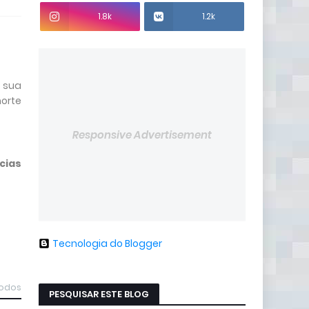
1.8k
1.2k
 sua
morte
Responsive Advertisement
cias
Tecnologia do Blogger
todos
PESQUISAR ESTE BLOG