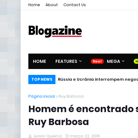
Home
About
Contact Us
HOME
FEATURES
MEGA
Rússia e Ucrânia interrompem negoci
TOP NEWS
Página inicial
Ruy Barbosa
Homem é encontrado s
Ruy Barbosa
Junior Queiroz
março 22, 2016