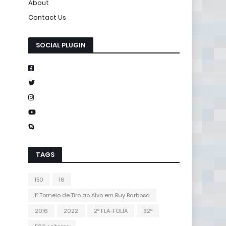
About
Contact Us
SOCIAL PLUGIN
TAGS
150
16
1º Torneio de Tiro ao Alvo em Ruy Barbosa
2016
2022
2º FLA-FOLIA
32ª