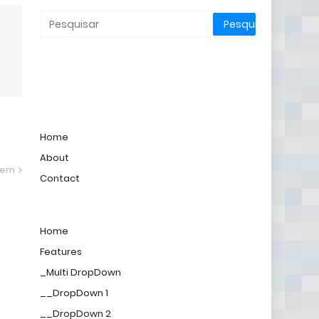
Home
About
gem
Contact
Home
Features
_Multi DropDown
__DropDown 1
__DropDown 2