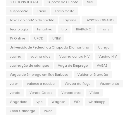
SLO CONSULTORIA
Suporte ao Cliente
SUS
suspensão
Tacio
Tacio Costa
Taxas do cartão de crédito
Tayrone
TAYRONE CIGANO
Tecnología
tentativa
tiro
TRABALHO
Trans
TV Online
UFCD
UNEB
Universidade Federal da Chapada Diamantina
Utinga
vacina
vacina aids
Vacina contra HIV
Vacina HIV
vacinação de crianças
Vaga de Emprego
VAGAS
Vagas de Emprego em Ruy Barbosa
Valdenor Brandão
valor
valores a receber
Várzea da Roça
Vazamento
venda
Venda Casas
Vereadores
Vídeo
Vingadora
vpc
Wagner
WD
whatsapp
Zeca Camargo
zuca