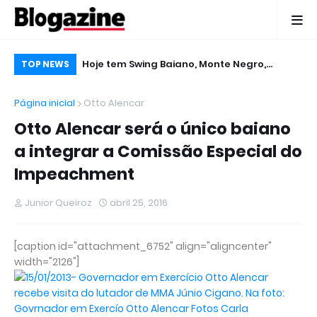
nicia
Hoje tem Swing Baiano, Monte Negro,
De
TOP NEWS
inal do Calindé
Gabriel Levy, Edcity e Tigreban no Micareta
pu
Página inicial
Otto Alencar
2016 em Ruy Barbosa
Otto Alencar será o único baiano
a integrar a Comissão Especial do
Impeachment
Junior Queiroz
abril 25, 2016
[caption id="attachment_6752" align="aligncenter"
width="2126"]