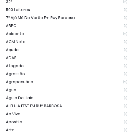
32ª
(2)
500 Leitores
(1)
7º Ajá Mé De Verão Em Ruy Barbosa
(1)
ABPC
(1)
Acidente
(2)
ACM Neto
(1)
Açude
(1)
ADAB
(1)
Afogado
(1)
Agressão
(1)
Agropecuária
(2)
Agua
(1)
Águia De Haia
(1)
ALELUIA FEST EM RUY BARBOSA
(1)
Ao Vivo
(1)
Apostila
(1)
Arte
(1)