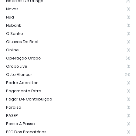
Notícias De Utinga
(2)
Novas
(1)
Nua
(1)
Nubank
(1)
O Sonho
(1)
Oitavas De Final
(1)
Online
(1)
Operação Orobó
(4)
Orobó Live
(1)
Otto Alencar
(14)
Padre Adenilton
(1)
Pagamento Extra
(1)
Pagar De Contribuição
(1)
Paraiso
(1)
PASEP
(1)
Passo A Passo
(1)
PEC Dos Precatórios
(1)