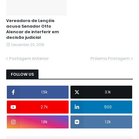
Vereadora de Lençóis
acusa Senador Otto
Alencar de interferir em
decisão judicial
December 20, 2016
Postagem Anterior
Próxima Postagem
FOLLOW US
1.5k
3.1k
2.7k
500
1.8k
1.2k