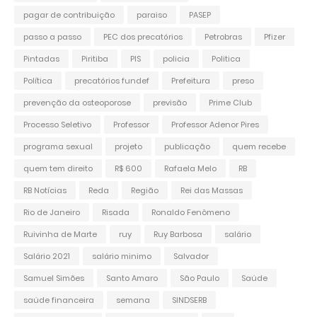
pagar de contribuição
paraiso
PASEP
passo a passo
PEC dos precatórios
Petrobras
Pfizer
Pintadas
Piritiba
PIS
policia
Politica
Política
precatórios fundef
Prefeitura
preso
prevenção da osteoporose
previsão
Prime Club
Processo Seletivo
Professor
Professor Adenor Pires
programa sexual
projeto
publicação
quem recebe
quem tem direito
R$ 600
Rafaela Melo
RB
RB Notícias
Reda
Região
Rei das Massas
Rio de Janeiro
Risada
Ronaldo Fenômeno
Ruivinha de Marte
ruy
Ruy Barbosa
salário
Salário 2021
salário minimo
Salvador
Samuel Simões
Santo Amaro
São Paulo
Saúde
saúde financeira
semana
SINDSERB