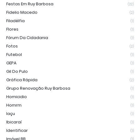
Festas Em Ruy Barbosa
(22)
Fidelio Macedo
(2)
Filadélfia
(1)
Flores
(1)
Fórum Da Cidadania
(1)
Fotos
(2)
Futebol
(1)
GEPA
(1)
Gil Do Pulo
(1)
Gráfica Rápida
(2)
Grupo Renovação Ruy Barbosa
(1)
Homicidio
(1)
Homrm
(1)
Iaçu
(1)
Ibicaraí
(1)
Identificar
(1)
Imóvel BB
(1)