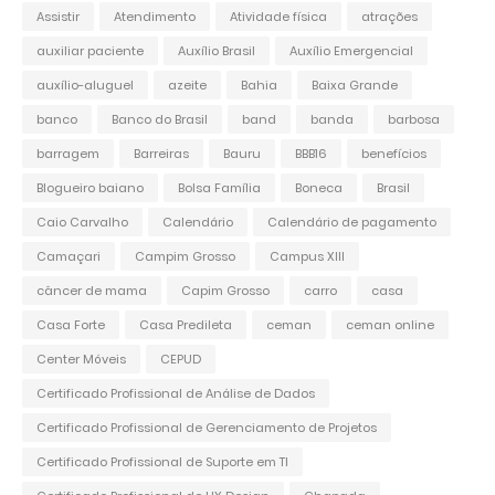
Assistir
Atendimento
Atividade física
atrações
auxiliar paciente
Auxílio Brasil
Auxílio Emergencial
auxílio-aluguel
azeite
Bahia
Baixa Grande
banco
Banco do Brasil
band
banda
barbosa
barragem
Barreiras
Bauru
BBB16
benefícios
Blogueiro baiano
Bolsa Família
Boneca
Brasil
Caio Carvalho
Calendário
Calendário de pagamento
Camaçari
Campim Grosso
Campus XIII
câncer de mama
Capim Grosso
carro
casa
Casa Forte
Casa Predileta
ceman
ceman online
Center Móveis
CEPUD
Certificado Profissional de Análise de Dados
Certificado Profissional de Gerenciamento de Projetos
Certificado Profissional de Suporte em TI