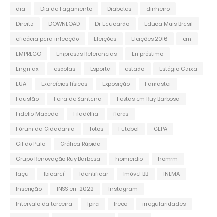
dia
Dia de Pagamento
Diabetes
dinheiro
Direito
DOWNLOAD
Dr Educardo
Educa Mais Brasil
eficácia para infecção
Eleições
Eleições 2016
em
EMPREGO
Empresas Referencias
Empréstimo
Engmax
escolas
Esporte
estado
Estágio Caixa
EUA
Exercícios físicos
Exposição
Famaster
Faustão
Feira de Santana
Festas em Ruy Barbosa
Fidelio Macedo
Filadélfia
flores
Fórum da Cidadania
fotos
Futebol
GEPA
Gil do Pulo
Gráfica Rápida
Grupo Renovação Ruy Barbosa
homicidio
homrm
Iaçu
Ibicaraí
Identificar
Imóvel BB
INEMA
Inscrição
INSS em 2022
Instagram
Intervalo da terceira
Ipirá
Irecê
irregularidades