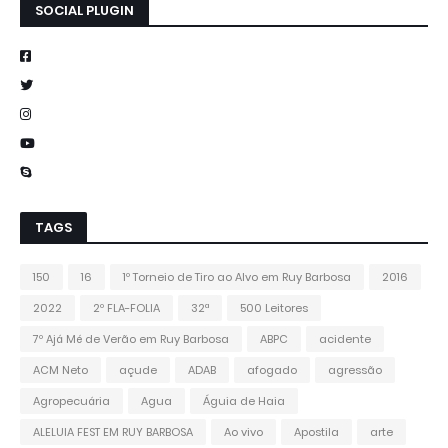
SOCIAL PLUGIN
TAGS
150
16
1º Torneio de Tiro ao Alvo em Ruy Barbosa
2016
2022
2º FLA-FOLIA
32ª
500 Leitores
7º Ajá Mé de Verão em Ruy Barbosa
ABPC
acidente
ACM Neto
açude
ADAB
afogado
agressão
Agropecuária
Agua
Águia de Haia
ALELUIA FEST EM RUY BARBOSA
Ao vivo
Apostila
arte