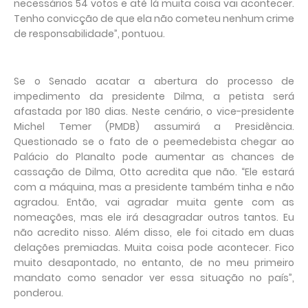
necessários 54 votos e até lá muita coisa vai acontecer.
Tenho convicção de que ela não cometeu nenhum crime
de responsabilidade”, pontuou.
Se o Senado acatar a abertura do processo de
impedimento da presidente Dilma, a petista será
afastada por 180 dias. Neste cenário, o vice-presidente
Michel Temer (PMDB) assumirá a Presidência.
Questionado se o fato de o peemedebista chegar ao
Palácio do Planalto pode aumentar as chances de
cassação de Dilma, Otto acredita que não. “Ele estará
com a máquina, mas a presidente também tinha e não
agradou. Então, vai agradar muita gente com as
nomeações, mas ele irá desagradar outros tantos. Eu
não acredito nisso. Além disso, ele foi citado em duas
delações premiadas. Muita coisa pode acontecer. Fico
muito desapontado, no entanto, de no meu primeiro
mandato como senador ver essa situação no país”,
ponderou.