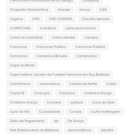
Certificado Profissional de UX Design
Chapada
Chapada Diamantina
chaves
chuva
CIEE
Cigano
CIPA
CIPE CHAPADA
Claudio Serrada
COAPECHAD
Comércio
como economizar
Como se cadastrar
Como vender
Compra
Concurso
Concurso Publico
Concurso Público
Consórcio
Consórcio BB Auto
Construtora
Copa do Brasil
Copa Helena Jansen de Futebol Feminino em Ruy Barbosa
Corinthians
coronavírus
Correia do Norte
Costa
Covid-19
Crianças
Criciúma
Cristiano Araujo
Cristiano Araújo
Cruzeiro
cultura
Cura da Aids
cura do HIV
Curiosidade
Cursos
Curta-metragem
Data de Pagamento
de
De Graça
Dell Distribuidora de Bebidas
democráticos
desafio