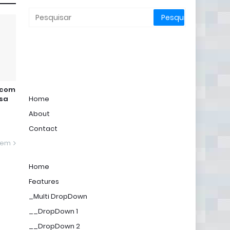
 com
osa
Home
About
Contact
gem
Home
Features
_Multi DropDown
__DropDown 1
__DropDown 2