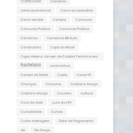
COAPECHAD
Comércio
como economizar
Como se cadastrar
Como vender
Compra
Concurso
Concurso Publico
Concurso Público
Consórcio
Consórcio BB Auto
Construtora
Copa do Brasil
Copa Helena Jansen de Futebol Feminino em
Ruy Barbosa
Corinthians
coronavírus
Correia do Norte
Costa
Covid-19
Crianças
Criciúma
Cristiano Araujo
Cristiano Araújo
Cruzeiro
cultura
Cura da Aids
cura do HIV
Curiosidade
Cursos
Curta-metragem
Data de Pagamento
de
De Graça