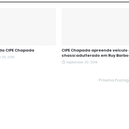
 da CIPE Chapada
CIPE Chapada apreende veículo
chassi adulterado em Ruy Barb
 05, 2016
September 20, 2016
Próxima Posta