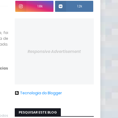
1.8k
1.2k
, foi
da de
rada.
Responsive Advertisement
cias
Tecnologia do Blogger
PESQUISAR ESTE BLOG
todos