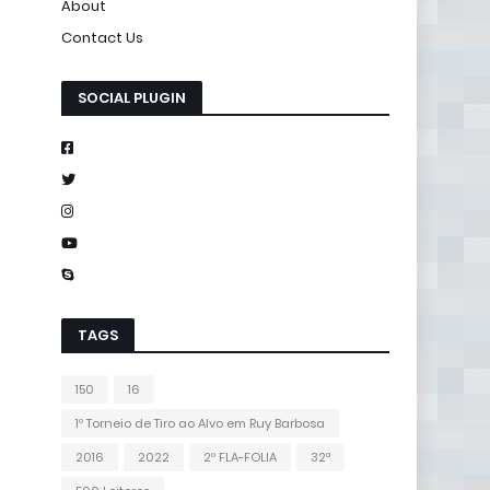
About
Contact Us
SOCIAL PLUGIN
TAGS
150
16
1º Torneio de Tiro ao Alvo em Ruy Barbosa
2016
2022
2º FLA-FOLIA
32ª