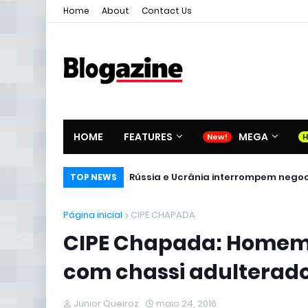
Home
About
Contact Us
HOME
FEATURES
MEGA
Rússia e Ucrânia interrompem negoci
TOP NEWS
Página inicial
CIPE CHAPADA
CIPE Chapada: Homem 
com chassi adulterad
Junior Queiroz
maio 24, 2016