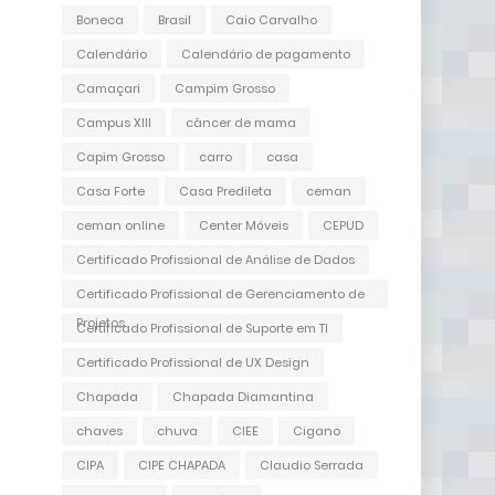
Boneca
Brasil
Caio Carvalho
Calendário
Calendário de pagamento
Camaçari
Campim Grosso
Campus XIII
câncer de mama
Capim Grosso
carro
casa
Casa Forte
Casa Predileta
ceman
ceman online
Center Móveis
CEPUD
Certificado Profissional de Análise de Dados
Certificado Profissional de Gerenciamento de
Projetos
Certificado Profissional de Suporte em TI
Certificado Profissional de UX Design
Chapada
Chapada Diamantina
chaves
chuva
CIEE
Cigano
CIPA
CIPE CHAPADA
Claudio Serrada