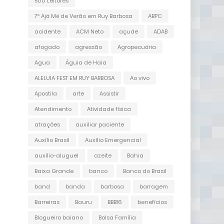
500 Leitores
7º Ajá Mé de Verão em Ruy Barbosa
ABPC
acidente
ACM Neto
açude
ADAB
afogado
agressão
Agropecuária
Agua
Águia de Haia
ALELUIA FEST EM RUY BARBOSA
Ao vivo
Apostila
arte
Assistir
Atendimento
Atividade física
atrações
auxiliar paciente
Auxílio Brasil
Auxílio Emergencial
auxílio-aluguel
azeite
Bahia
Baixa Grande
banco
Banco do Brasil
band
banda
barbosa
barragem
Barreiras
Bauru
BBB16
benefícios
Blogueiro baiano
Bolsa Família