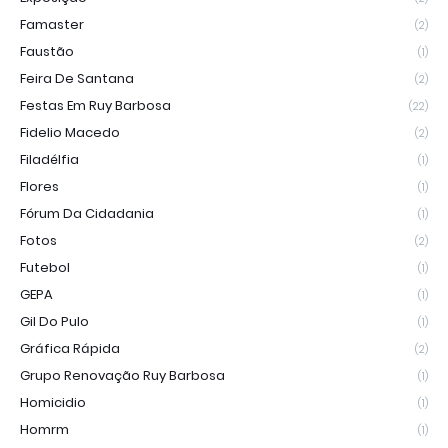
Famaster
(2)
Faustão
(1)
Feira De Santana
(2)
Festas Em Ruy Barbosa
(22)
Fidelio Macedo
(2)
Filadélfia
(1)
Flores
(1)
Fórum Da Cidadania
(1)
Fotos
(2)
Futebol
(1)
GEPA
(1)
Gil Do Pulo
(1)
Gráfica Rápida
(2)
Grupo Renovação Ruy Barbosa
(1)
Homicidio
(1)
Homrm
(1)