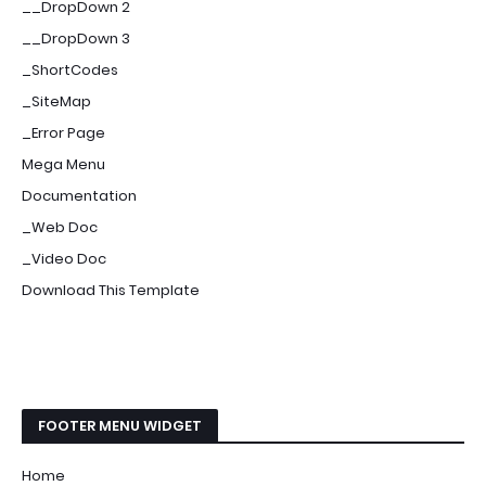
__DropDown 2
__DropDown 3
_ShortCodes
_SiteMap
_Error Page
Mega Menu
Documentation
_Web Doc
_Video Doc
Download This Template
FOOTER MENU WIDGET
Home