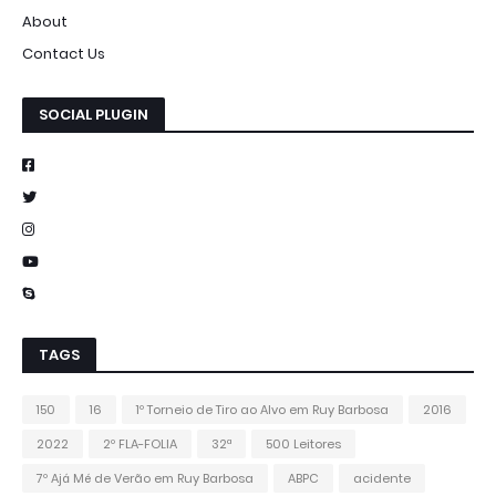
About
Contact Us
SOCIAL PLUGIN
TAGS
150
16
1º Torneio de Tiro ao Alvo em Ruy Barbosa
2016
2022
2º FLA-FOLIA
32ª
500 Leitores
7º Ajá Mé de Verão em Ruy Barbosa
ABPC
acidente