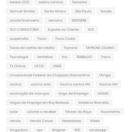
Salário 2021
salário minimo
Salvador
Samuel Simões
Santo Amaro
São Paulo
Saúde
saúde financeira
semana
SINDSERB
SLO CONSULTORIA
Suporte ao Cliente
SUS
suspensão
Tacio
Tacio Costa
Taxas do cartão de crédito
Tayrone
TAYRONE CIGANO
Tecnología
tentativa
tiro
TRABALHO
Trans
TV Online
UFCD
UNEB
Universidade Federal da Chapada Diamantina
Utinga
vacina
vacina aids
Vacina contra HIV
Vacina HIV
vacinação de crianças
Vaga de Emprego
VAGAS
Vagas de Emprego em Ruy Barbosa
Valdenor Brandão
valor
valores a receber
Várzea da Roça
Vazamento
venda
Venda Casas
Vereadores
Vídeo
Vingadora
vpc
Wagner
WD
whatsapp