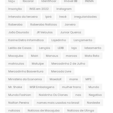
Iaçu
Ibicaraí
Identificar
Imóvel BB
INEMA
Inscrição
INSS em 2022
Instagram
Intervalo da terceira
Ipirá
Irecê
irregularidades
Itaberaba
Itaberaba Notícias
Janeiro
João Dourado
JR Veículos
Junior Queiroz
Karine Eletro Informática
Lajedinho
Lançamento
Leilão de Casas
Lençóis
LERB
loja
loteamento
Macajuba
Mairi
Manaus
marcas
Mato Rato
matriculas
Matuípe
Mercadinho 2 de Julho
Mercadinho Boaventura
Mercado Livre
Ministério da Economia
MoedaX
morre
MP3
Mr. Shake
MSR Embalagens
mulher trans
Mundo
Mundo Fashion
Naldinho Os Clones
nas
Negativo
Noilton Pereira
nomes mais usados no brasil
Nordeste
noticias
Notícias de Macajuba
Notícias de Utinga