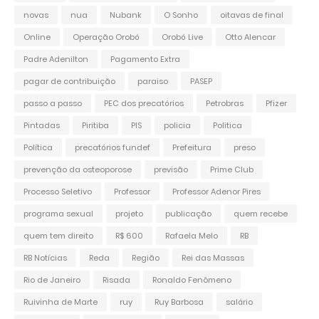
novas
nua
Nubank
O Sonho
oitavas de final
Online
Operação Orobó
Orobó Live
Otto Alencar
Padre Adenilton
Pagamento Extra
pagar de contribuição
paraiso
PASEP
passo a passo
PEC dos precatórios
Petrobras
Pfizer
Pintadas
Piritiba
PIS
policia
Politica
Política
precatórios fundef
Prefeitura
preso
prevenção da osteoporose
previsão
Prime Club
Processo Seletivo
Professor
Professor Adenor Pires
programa sexual
projeto
publicação
quem recebe
quem tem direito
R$ 600
Rafaela Melo
RB
RB Notícias
Reda
Região
Rei das Massas
Rio de Janeiro
Risada
Ronaldo Fenômeno
Ruivinha de Marte
ruy
Ruy Barbosa
salário