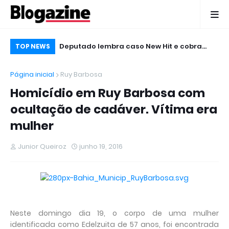
te Negro,
Deputado lembra caso New Hit e cobra
Mu
TOP NEWS
eban no Micareta
punição
Ja
Página inicial
Ruy Barbosa
Homicídio em Ruy Barbosa com
ocultação de cadáver. Vítima era
mulher
Junior Queiroz
junho 19, 2016
Neste domingo dia 19, o corpo de uma mulher
identificada como Edelzuita de 57 anos, foi encontrada