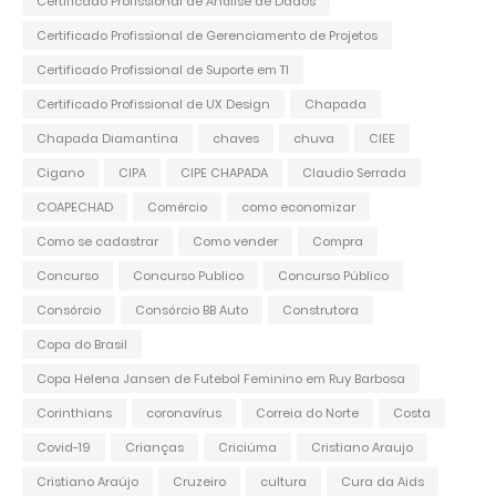
Certificado Profissional de Análise de Dados
Certificado Profissional de Gerenciamento de Projetos
Certificado Profissional de Suporte em TI
Certificado Profissional de UX Design
Chapada
Chapada Diamantina
chaves
chuva
CIEE
Cigano
CIPA
CIPE CHAPADA
Claudio Serrada
COAPECHAD
Comércio
como economizar
Como se cadastrar
Como vender
Compra
Concurso
Concurso Publico
Concurso Público
Consórcio
Consórcio BB Auto
Construtora
Copa do Brasil
Copa Helena Jansen de Futebol Feminino em Ruy Barbosa
Corinthians
coronavírus
Correia do Norte
Costa
Covid-19
Crianças
Criciúma
Cristiano Araujo
Cristiano Araújo
Cruzeiro
cultura
Cura da Aids