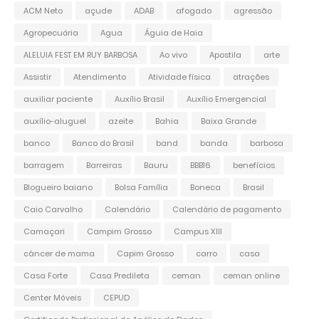
ACM Neto
açude
ADAB
afogado
agressão
Agropecuária
Agua
Águia de Haia
ALELUIA FEST EM RUY BARBOSA
Ao vivo
Apostila
arte
Assistir
Atendimento
Atividade física
atrações
auxiliar paciente
Auxílio Brasil
Auxílio Emergencial
auxílio-aluguel
azeite
Bahia
Baixa Grande
banco
Banco do Brasil
band
banda
barbosa
barragem
Barreiras
Bauru
BBB16
benefícios
Blogueiro baiano
Bolsa Família
Boneca
Brasil
Caio Carvalho
Calendário
Calendário de pagamento
Camaçari
Campim Grosso
Campus XIII
câncer de mama
Capim Grosso
carro
casa
Casa Forte
Casa Predileta
ceman
ceman online
Center Móveis
CEPUD