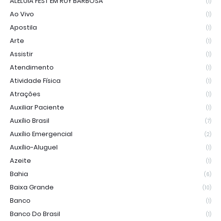
ALELUIA FEST EM RUY BARBOSA
(1)
Ao Vivo
(1)
Apostila
(1)
Arte
(1)
Assistir
(1)
Atendimento
(1)
Atividade Física
(1)
Atrações
(1)
Auxiliar Paciente
(1)
Auxílio Brasil
(7)
Auxílio Emergencial
(2)
Auxílio-Aluguel
(1)
Azeite
(1)
Bahia
(6)
Baixa Grande
(10)
Banco
(1)
Banco Do Brasil
(1)