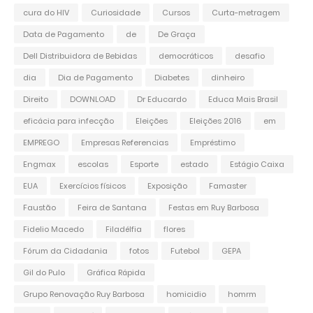
cura do HIV
Curiosidade
Cursos
Curta-metragem
Data de Pagamento
de
De Graça
Dell Distribuidora de Bebidas
democráticos
desafio
dia
Dia de Pagamento
Diabetes
dinheiro
Direito
DOWNLOAD
Dr Educardo
Educa Mais Brasil
eficácia para infecção
Eleições
Eleições 2016
em
EMPREGO
Empresas Referencias
Empréstimo
Engmax
escolas
Esporte
estado
Estágio Caixa
EUA
Exercícios físicos
Exposição
Famaster
Faustão
Feira de Santana
Festas em Ruy Barbosa
Fidelio Macedo
Filadélfia
flores
Fórum da Cidadania
fotos
Futebol
GEPA
Gil do Pulo
Gráfica Rápida
Grupo Renovação Ruy Barbosa
homicidio
homrm