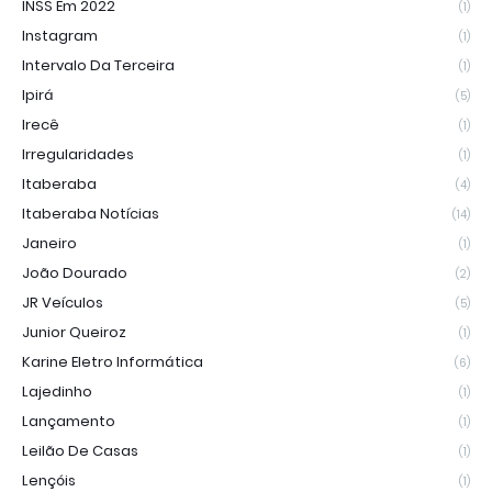
INSS Em 2022
(1)
Instagram
(1)
Intervalo Da Terceira
(1)
Ipirá
(5)
Irecê
(1)
Irregularidades
(1)
Itaberaba
(4)
Itaberaba Notícias
(14)
Janeiro
(1)
João Dourado
(2)
JR Veículos
(5)
Junior Queiroz
(1)
Karine Eletro Informática
(6)
Lajedinho
(1)
Lançamento
(1)
Leilão De Casas
(1)
Lençóis
(1)