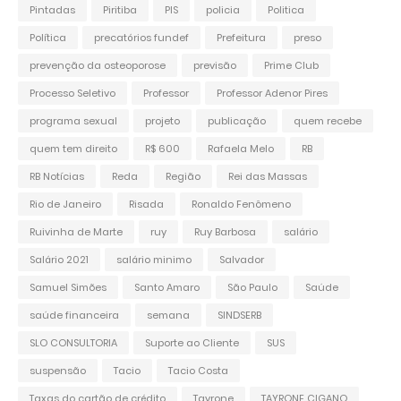
Pintadas
Piritiba
PIS
policia
Politica
Política
precatórios fundef
Prefeitura
preso
prevenção da osteoporose
previsão
Prime Club
Processo Seletivo
Professor
Professor Adenor Pires
programa sexual
projeto
publicação
quem recebe
quem tem direito
R$ 600
Rafaela Melo
RB
RB Notícias
Reda
Região
Rei das Massas
Rio de Janeiro
Risada
Ronaldo Fenômeno
Ruivinha de Marte
ruy
Ruy Barbosa
salário
Salário 2021
salário minimo
Salvador
Samuel Simões
Santo Amaro
São Paulo
Saúde
saúde financeira
semana
SINDSERB
SLO CONSULTORIA
Suporte ao Cliente
SUS
suspensão
Tacio
Tacio Costa
Taxas do cartão de crédito
Tayrone
TAYRONE CIGANO