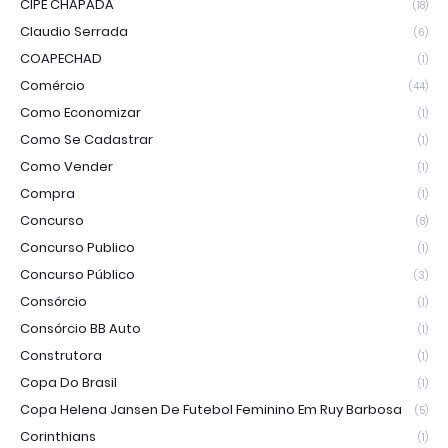
CIPE CHAPADA
(18)
Claudio Serrada
(6)
COAPECHAD
(1)
Comércio
(44)
Como Economizar
(1)
Como Se Cadastrar
(1)
Como Vender
(1)
Compra
(1)
Concurso
(8)
Concurso Publico
(1)
Concurso Público
(3)
Consórcio
(1)
Consórcio BB Auto
(1)
Construtora
(1)
Copa Do Brasil
(1)
Copa Helena Jansen De Futebol Feminino Em Ruy Barbosa
(5)
Corinthians
(1)