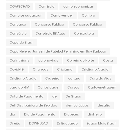
COAPECHAD
Comércio
como economizar
Como se cadastrar
Como vender
Compra
Concurso
Concurso Publico
Concurso Público
Consórcio
Consórcio BB Auto
Construtora
Copa do Brasil
Copa Helena Jansen de Futebol Feminino em Ruy Barbosa
Corinthians
coronavírus
Correia do Norte
Costa
Covid-19
Crianças
Criciúma
Cristiano Araujo
Cristiano Araújo
Cruzeiro
cultura
Cura da Aids
cura do HIV
Curiosidade
Cursos
Curta-metragem
Data de Pagamento
de
De Graça
Dell Distribuidora de Bebidas
democráticos
desafio
dia
Dia de Pagamento
Diabetes
dinheiro
Direito
DOWNLOAD
Dr Educardo
Educa Mais Brasil