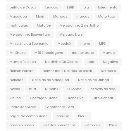
Leilão de Casas
Lençóis
LERB
loja
loteamento
Macajuba
Mairi
Manaus
marcas
Mato Rato
matriculas
Matuípe
Mercadinho 2 de Julho
Mercadinho Boaventura
Mercado Livre
Ministério da Economia
MoedaX
morre
MP3
Mr. Shake
MSR Embalagens
mulher trans
Mundo
Mundo Fashion
Naldinho Os Clones
nas
Negativo
Noilton Pereira
nomes mais usados no brasil
Nordeste
noticias
Notícias de Macajuba
Notícias de Utinga
novas
nua
Nubank
O Sonho
oitavas de final
Online
Operação Orobó
Orobó Live
Otto Alencar
Padre Adenilton
Pagamento Extra
pagar de contribuição
paraiso
PASEP
passo a passo
PEC dos precatórios
Petrobras
Pfizer