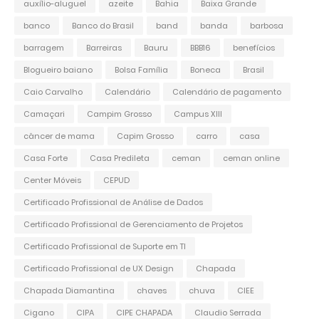
auxílio-aluguel
azeite
Bahia
Baixa Grande
banco
Banco do Brasil
band
banda
barbosa
barragem
Barreiras
Bauru
BBB16
benefícios
Blogueiro baiano
Bolsa Família
Boneca
Brasil
Caio Carvalho
Calendário
Calendário de pagamento
Camaçari
Campim Grosso
Campus XIII
câncer de mama
Capim Grosso
carro
casa
Casa Forte
Casa Predileta
ceman
ceman online
Center Móveis
CEPUD
Certificado Profissional de Análise de Dados
Certificado Profissional de Gerenciamento de Projetos
Certificado Profissional de Suporte em TI
Certificado Profissional de UX Design
Chapada
Chapada Diamantina
chaves
chuva
CIEE
Cigano
CIPA
CIPE CHAPADA
Claudio Serrada