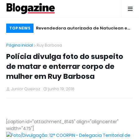
ragem Oscar
Revendedora autorizada de Natuclean em
Pr
TOP NEWS
Ruy Barbosa
Ru
Página inicial
Ruy Barbosa
Polícia divulga foto do suspeito
de matar e enterrar corpo de
mulher em Ruy Barbosa
Junior Queiroz
junho 19, 2016
[caption id="attachment_8145" align="aligncenter"
width="475"]