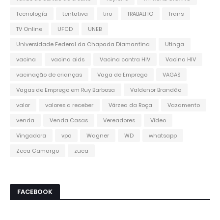
Tecnología
tentativa
tiro
TRABALHO
Trans
TV Online
UFCD
UNEB
Universidade Federal da Chapada Diamantina
Utinga
vacina
vacina aids
Vacina contra HIV
Vacina HIV
vacinação de crianças
Vaga de Emprego
VAGAS
Vagas de Emprego em Ruy Barbosa
Valdenor Brandão
valor
valores a receber
Várzea da Roça
Vazamento
venda
Venda Casas
Vereadores
Vídeo
Vingadora
vpc
Wagner
WD
whatsapp
Zeca Camargo
zuca
FACEBOOK