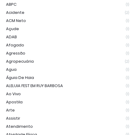
ABPC
(1)
Acidente
(2)
ACM Neto
(1)
Açude
(1)
ADAB
(1)
Afogado
(1)
Agressão
(1)
Agropecuária
(2)
Agua
(1)
Águia De Haia
(1)
ALELUIA FEST EM RUY BARBOSA
(1)
Ao Vivo
(1)
Apostila
(1)
Arte
(1)
Assistir
(1)
Atendimento
(1)
Atividade Física
(1)