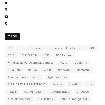
TAGS
150
16
1º Torneio de Tiro ao Alvo em Ruy Barbosa
2016
2022
2º FLA-FOLIA
32ª
500 Leitores
7º Ajá Mé de Verão em Ruy Barbosa
ABPC
acidente
ACM Neto
açude
ADAB
afogado
agressão
Agropecuária
Agua
Águia de Haia
ALELUIA FEST EM RUY BARBOSA
Ao vivo
Apostila
arte
Assistir
Atendimento
Atividade física
atrações
auxiliar paciente
Auxílio Brasil
Auxílio Emergencial