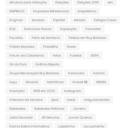
eficácia para infecção
Eleições
Eleições 2016
em
EMPREGO
Empresas Referencias
Empréstimo
Engmax
escolas
Esporte
estado
Estágio Caixa
EUA
Exercícios físicos
Exposição
Famaster
Faustão
Feira de Santana
Festas em Ruy Barbosa
Fidelio Macedo
Filadélfia
flores
Fórum da Cidadania
fotos
Futebol
GEPA
Gil do Pulo
Gráfica Rápida
Grupo Renovação Ruy Barbosa
homicidio
homrm
Iaçu
Ibicaraí
Identificar
Imóvel BB
INEMA
Inscrição
INSS em 2022
Instagram
Intervalo da terceira
Ipirá
Irecê
irregularidades
Itaberaba
Itaberaba Notícias
Janeiro
João Dourado
JR Veículos
Junior Queiroz
Karine Eletro Informática
Lajedinho
Lançamento