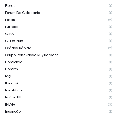
Flores
(1)
Fórum Da Cidadania
(1)
Fotos
(2)
Futebol
(1)
GEPA
(1)
Gil Do Pulo
(1)
Gráfica Rápida
(2)
Grupo Renovação Ruy Barbosa
(1)
Homicidio
(1)
Homrm
(1)
Iaçu
(1)
Ibicaraí
(1)
Identificar
(1)
Imóvel BB
(1)
INEMA
(3)
Inscrição
(1)