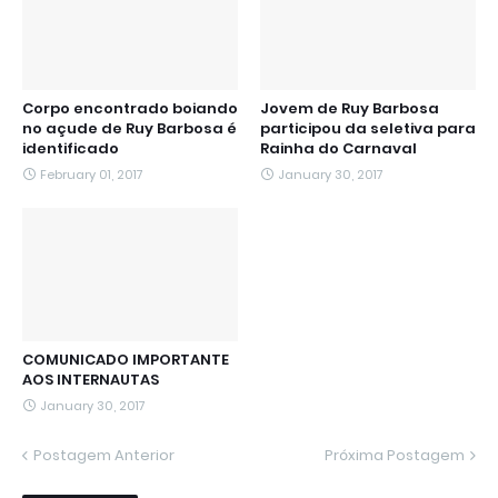
Corpo encontrado boiando
Jovem de Ruy Barbosa
no açude de Ruy Barbosa é
participou da seletiva para
identificado
Rainha do Carnaval
February 01, 2017
January 30, 2017
COMUNICADO IMPORTANTE
AOS INTERNAUTAS
January 30, 2017
Postagem Anterior
Próxima Postagem