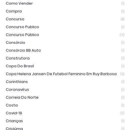
Como Vender
(1)
Compra
(1)
Concurso
(8)
Concurso Publico
(1)
Concurso Público
(3)
Consórcio
(1)
Consórcio BB Auto
(1)
Construtora
(1)
Copa Do Brasil
(1)
Copa Helena Jansen De Futebol Feminino Em Ruy Barbosa
(5)
Corinthians
(1)
Coronavírus
(1)
Correia Do Norte
(1)
Costa
(1)
Covid-19
(2)
Crianças
(1)
Criciúma
(1)