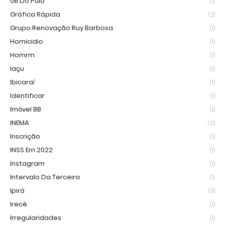
Gil Do Pulo
(1)
Gráfica Rápida
(2)
Grupo Renovação Ruy Barbosa
(1)
Homicidio
(1)
Homrm
(1)
Iaçu
(1)
Ibicaraí
(1)
Identificar
(1)
Imóvel BB
(1)
INEMA
(3)
Inscrição
(1)
INSS Em 2022
(1)
Instagram
(1)
Intervalo Da Terceira
(1)
Ipirá
(5)
Irecê
(1)
Irregularidades
(1)