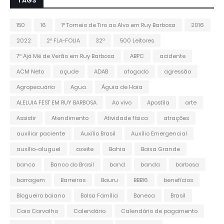
TAGS
150
16
1º Torneio de Tiro ao Alvo em Ruy Barbosa
2016
2022
2º FLA-FOLIA
32ª
500 Leitores
7º Ajá Mé de Verão em Ruy Barbosa
ABPC
acidente
ACM Neto
açude
ADAB
afogado
agressão
Agropecuária
Agua
Águia de Haia
ALELUIA FEST EM RUY BARBOSA
Ao vivo
Apostila
arte
Assistir
Atendimento
Atividade física
atrações
auxiliar paciente
Auxílio Brasil
Auxílio Emergencial
auxílio-aluguel
azeite
Bahia
Baixa Grande
banco
Banco do Brasil
band
banda
barbosa
barragem
Barreiras
Bauru
BBB16
benefícios
Blogueiro baiano
Bolsa Família
Boneca
Brasil
Caio Carvalho
Calendário
Calendário de pagamento