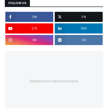
FOLLOW US
1.5k
3.1k
2.7k
500
1.8k
1.2k
Responsive Advertisement