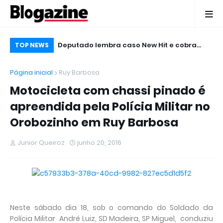
te Negro,
Deputado lembra caso New Hit e cobra
Mu
TOP NEWS
eban no Micareta
punição
Ja
Página inicial
Ruy Barbosa
Motocicleta com chassi pinado é
apreendida pela Polícia Militar no
Orobozinho em Ruy Barbosa
Junior Queiroz
junho 20, 2016
Neste sábado dia 18, sob o comando do Soldado da
Polícia Militar André Luiz, SD Madeira, SP Miguel, conduziu