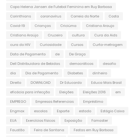
Copa Helena Jansen de Futebol Feminino em Ruy Barbosa
Corinthians
coronavírus
Correia do Norte
Costa
Covid-19
Crianças
Criciúma
Cristiano Araujo
Cristiano Araújo
Cruzeiro
cultura
Cura da Aids
cura do HIV
Curiosidade
Cursos
Curta-metragem
Data de Pagamento
de
De Graça
Dell Distribuidora de Bebidas
democráticos
desafio
dia
Dia de Pagamento
Diabetes
dinheiro
Direito
DOWNLOAD
Dr Educardo
Educa Mais Brasil
eficácia para infecção
Eleições
Eleições 2016
em
EMPREGO
Empresas Referencias
Empréstimo
Engmax
escolas
Esporte
estado
Estágio Caixa
EUA
Exercícios físicos
Exposição
Famaster
Faustão
Feira de Santana
Festas em Ruy Barbosa