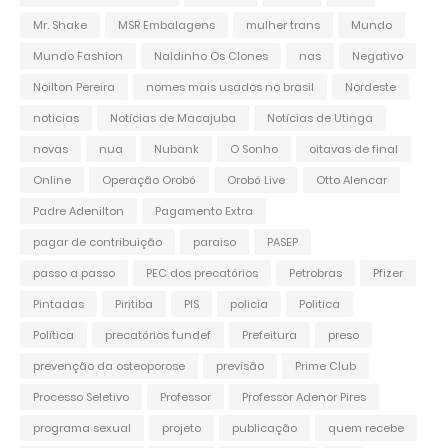
Mr. Shake
MSR Embalagens
mulher trans
Mundo
Mundo Fashion
Naldinho Os Clones
nas
Negativo
Noilton Pereira
nomes mais usados no brasil
Nordeste
noticias
Notícias de Macajuba
Notícias de Utinga
novas
nua
Nubank
O Sonho
oitavas de final
Online
Operação Orobó
Orobó Live
Otto Alencar
Padre Adenilton
Pagamento Extra
pagar de contribuição
paraiso
PASEP
passo a passo
PEC dos precatórios
Petrobras
Pfizer
Pintadas
Piritiba
PIS
policia
Politica
Política
precatórios fundef
Prefeitura
preso
prevenção da osteoporose
previsão
Prime Club
Processo Seletivo
Professor
Professor Adenor Pires
programa sexual
projeto
publicação
quem recebe