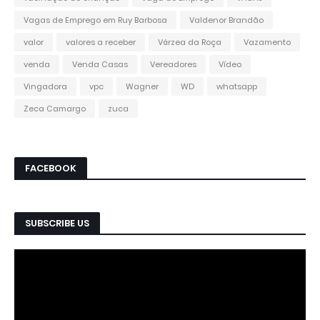
Vagas de Emprego em Ruy Barbosa
Valdenor Brandão
valor
valores a receber
Várzea da Roça
Vazamento
venda
Venda Casas
Vereadores
Vídeo
Vingadora
vpc
Wagner
WD
whatsapp
Zeca Camargo
zuca
FACEBOOK
SUBSCRIBE US