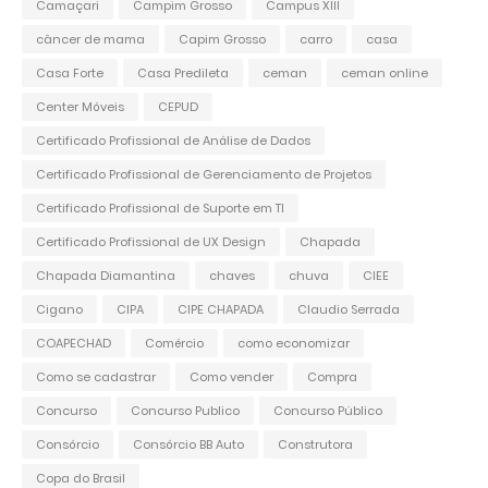
Camaçari
Campim Grosso
Campus XIII
câncer de mama
Capim Grosso
carro
casa
Casa Forte
Casa Predileta
ceman
ceman online
Center Móveis
CEPUD
Certificado Profissional de Análise de Dados
Certificado Profissional de Gerenciamento de Projetos
Certificado Profissional de Suporte em TI
Certificado Profissional de UX Design
Chapada
Chapada Diamantina
chaves
chuva
CIEE
Cigano
CIPA
CIPE CHAPADA
Claudio Serrada
COAPECHAD
Comércio
como economizar
Como se cadastrar
Como vender
Compra
Concurso
Concurso Publico
Concurso Público
Consórcio
Consórcio BB Auto
Construtora
Copa do Brasil