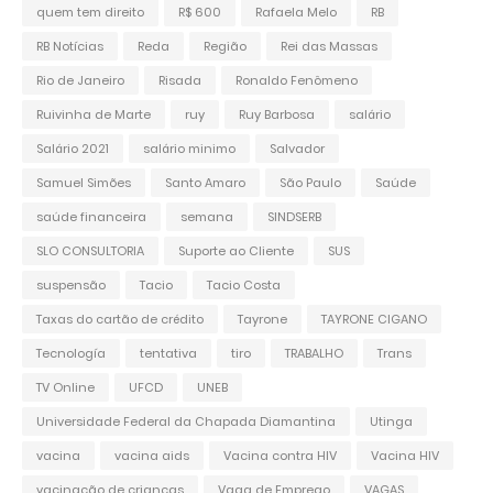
quem tem direito
R$ 600
Rafaela Melo
RB
RB Notícias
Reda
Região
Rei das Massas
Rio de Janeiro
Risada
Ronaldo Fenômeno
Ruivinha de Marte
ruy
Ruy Barbosa
salário
Salário 2021
salário minimo
Salvador
Samuel Simões
Santo Amaro
São Paulo
Saúde
saúde financeira
semana
SINDSERB
SLO CONSULTORIA
Suporte ao Cliente
SUS
suspensão
Tacio
Tacio Costa
Taxas do cartão de crédito
Tayrone
TAYRONE CIGANO
Tecnología
tentativa
tiro
TRABALHO
Trans
TV Online
UFCD
UNEB
Universidade Federal da Chapada Diamantina
Utinga
vacina
vacina aids
Vacina contra HIV
Vacina HIV
vacinação de crianças
Vaga de Emprego
VAGAS