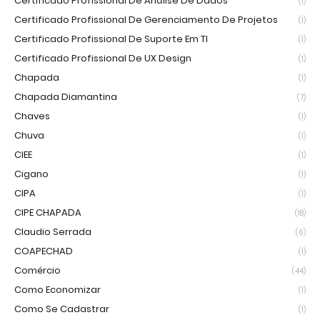
Certificado Profissional De Análise De Dados
(1)
Certificado Profissional De Gerenciamento De Projetos
(1)
Certificado Profissional De Suporte Em TI
(1)
Certificado Profissional De UX Design
(1)
Chapada
(1)
Chapada Diamantina
(7)
Chaves
(1)
Chuva
(1)
CIEE
(1)
Cigano
(1)
CIPA
(1)
CIPE CHAPADA
(18)
Claudio Serrada
(6)
COAPECHAD
(1)
Comércio
(44)
Como Economizar
(1)
Como Se Cadastrar
(1)