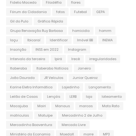
Fidelio Macedo
Filadélfia
flores
Fórum da Cidadania
fotos
Futebol
GEPA
Gil do Pulo
Gráfica Rápida
Grupo Renovação Ruy Barbosa
homicidio
homrm
Iaçu
Ibicaraí
Identificar
Imóvel BB
INEMA
Inscrição
INSS em 2022
Instagram
Intervalo da terceira
Ipirá
Irecê
irregularidades
Itaberaba
Itaberaba Notícias
Janeiro
João Dourado
JR Veículos
Junior Queiroz
Karine Eletro Informática
Lajedinho
Lançamento
Leilão de Casas
Lençóis
LERB
loja
loteamento
Macajuba
Mairi
Manaus
marcas
Mato Rato
matriculas
Matuípe
Mercadinho 2 de Julho
Mercadinho Boaventura
Mercado Livre
Ministério da Economia
MoedaX
morre
MP3