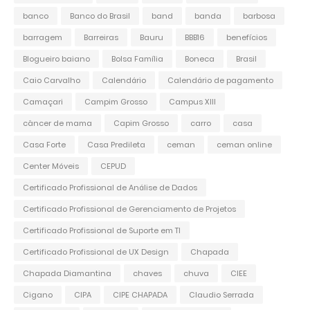
banco
Banco do Brasil
band
banda
barbosa
barragem
Barreiras
Bauru
BBB16
benefícios
Blogueiro baiano
Bolsa Família
Boneca
Brasil
Caio Carvalho
Calendário
Calendário de pagamento
Camaçari
Campim Grosso
Campus XIII
câncer de mama
Capim Grosso
carro
casa
Casa Forte
Casa Predileta
ceman
ceman online
Center Móveis
CEPUD
Certificado Profissional de Análise de Dados
Certificado Profissional de Gerenciamento de Projetos
Certificado Profissional de Suporte em TI
Certificado Profissional de UX Design
Chapada
Chapada Diamantina
chaves
chuva
CIEE
Cigano
CIPA
CIPE CHAPADA
Claudio Serrada