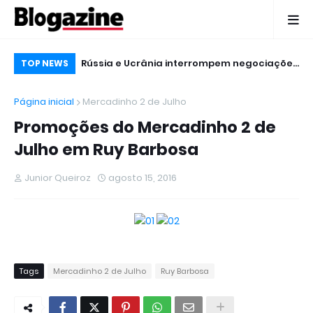
para os esportes
Rússia e Ucrânia interrompem negociações
Ho
TOP NEWS
iroz
logo no início da reunião
Ga
Página inicial
Mercadinho 2 de Julho
20
Promoções do Mercadinho 2 de
Julho em Ruy Barbosa
Junior Queiroz
agosto 15, 2016
Tags
Mercadinho 2 de Julho
Ruy Barbosa