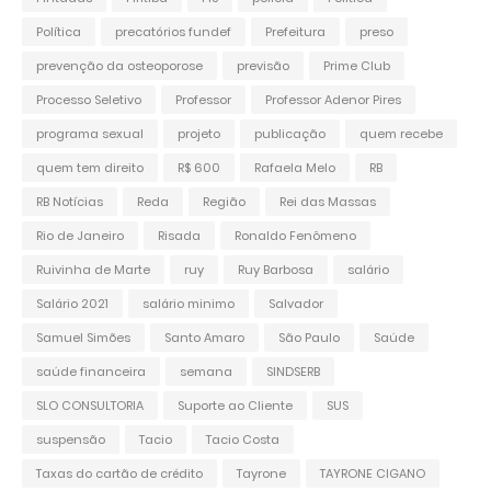
Política
precatórios fundef
Prefeitura
preso
prevenção da osteoporose
previsão
Prime Club
Processo Seletivo
Professor
Professor Adenor Pires
programa sexual
projeto
publicação
quem recebe
quem tem direito
R$ 600
Rafaela Melo
RB
RB Notícias
Reda
Região
Rei das Massas
Rio de Janeiro
Risada
Ronaldo Fenômeno
Ruivinha de Marte
ruy
Ruy Barbosa
salário
Salário 2021
salário minimo
Salvador
Samuel Simões
Santo Amaro
São Paulo
Saúde
saúde financeira
semana
SINDSERB
SLO CONSULTORIA
Suporte ao Cliente
SUS
suspensão
Tacio
Tacio Costa
Taxas do cartão de crédito
Tayrone
TAYRONE CIGANO