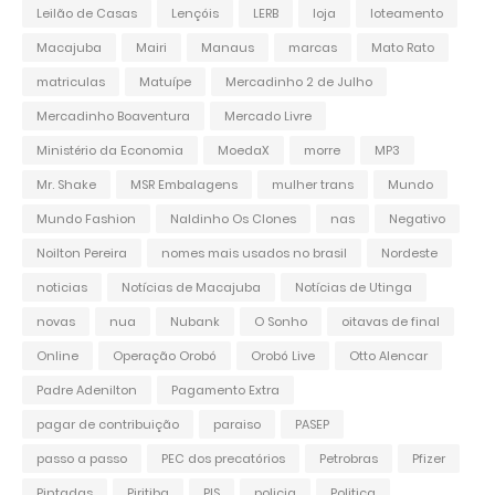
Leilão de Casas
Lençóis
LERB
loja
loteamento
Macajuba
Mairi
Manaus
marcas
Mato Rato
matriculas
Matuípe
Mercadinho 2 de Julho
Mercadinho Boaventura
Mercado Livre
Ministério da Economia
MoedaX
morre
MP3
Mr. Shake
MSR Embalagens
mulher trans
Mundo
Mundo Fashion
Naldinho Os Clones
nas
Negativo
Noilton Pereira
nomes mais usados no brasil
Nordeste
noticias
Notícias de Macajuba
Notícias de Utinga
novas
nua
Nubank
O Sonho
oitavas de final
Online
Operação Orobó
Orobó Live
Otto Alencar
Padre Adenilton
Pagamento Extra
pagar de contribuição
paraiso
PASEP
passo a passo
PEC dos precatórios
Petrobras
Pfizer
Pintadas
Piritiba
PIS
policia
Politica