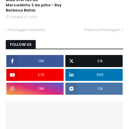
Mercadinho 2 de julho - Ruy
Barbosa Bahia
October 27, 2016
Postagem Anterior
Próxima Postagem
FOLLOW US
1.5k
3.1k
2.7k
500
1.8k
1.2k