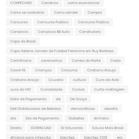
COAPECHAD
Comércio
como economizar
Como se cadastrar
Como vender
Compra
Concurso
Concurso Publico
Concurso Público
Consórcio
Consórcio BB Auto
Construtora
Copa do Brasil
Copa Helena Jansen de Futebol Feminino em Ruy Barbosa
Corinthians
coronavírus
Correia do Norte
Costa
Covid-19
Crianças
Criciúma
Cristiano Araujo
Cristiano Araújo
Cruzeiro
cultura
Cura da Aids
cura do HIV
Curiosidade
Cursos
Curta-metragem
Data de Pagamento
de
De Graça
Dell Distribuidora de Bebidas
democráticos
desafio
dia
Dia de Pagamento
Diabetes
dinheiro
Direito
DOWNLOAD
Dr Educardo
Educa Mais Brasil
eficácia para infecção
Eleições
Eleições 2016
em