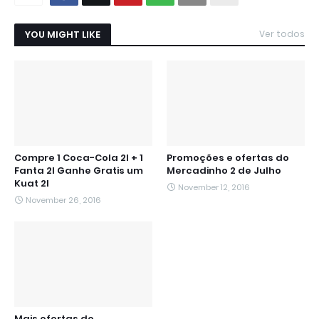
YOU MIGHT LIKE
Ver todos
Compre 1 Coca-Cola 2l + 1
Promoções e ofertas do
Fanta 2l Ganhe Gratis um
Mercadinho 2 de Julho
Kuat 2l
November 12, 2016
November 26, 2016
Mais ofertas do