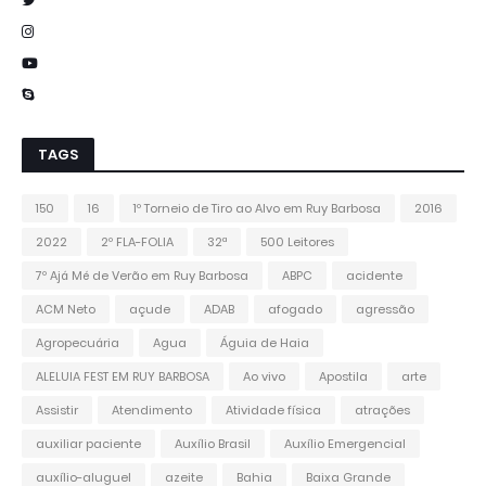
TAGS
150
16
1º Torneio de Tiro ao Alvo em Ruy Barbosa
2016
2022
2º FLA-FOLIA
32ª
500 Leitores
7º Ajá Mé de Verão em Ruy Barbosa
ABPC
acidente
ACM Neto
açude
ADAB
afogado
agressão
Agropecuária
Agua
Águia de Haia
ALELUIA FEST EM RUY BARBOSA
Ao vivo
Apostila
arte
Assistir
Atendimento
Atividade física
atrações
auxiliar paciente
Auxílio Brasil
Auxílio Emergencial
auxílio-aluguel
azeite
Bahia
Baixa Grande