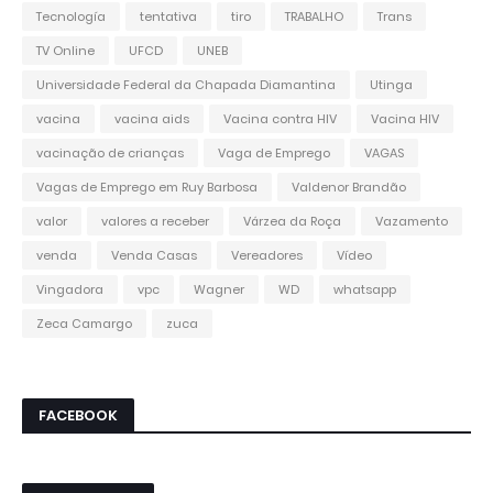
Tecnología
tentativa
tiro
TRABALHO
Trans
TV Online
UFCD
UNEB
Universidade Federal da Chapada Diamantina
Utinga
vacina
vacina aids
Vacina contra HIV
Vacina HIV
vacinação de crianças
Vaga de Emprego
VAGAS
Vagas de Emprego em Ruy Barbosa
Valdenor Brandão
valor
valores a receber
Várzea da Roça
Vazamento
venda
Venda Casas
Vereadores
Vídeo
Vingadora
vpc
Wagner
WD
whatsapp
Zeca Camargo
zuca
FACEBOOK