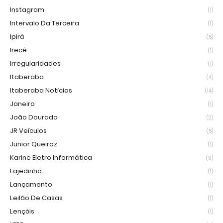
Instagram
(1)
Intervalo Da Terceira
(1)
Ipirá
(5)
Irecê
(1)
Irregularidades
(1)
Itaberaba
(4)
Itaberaba Notícias
(14)
Janeiro
(1)
João Dourado
(2)
JR Veículos
(5)
Junior Queiroz
(1)
Karine Eletro Informática
(6)
Lajedinho
(1)
Lançamento
(1)
Leilão De Casas
(1)
Lençóis
(1)