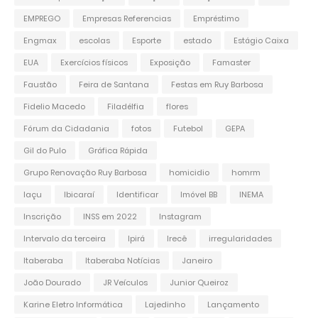
EMPREGO
Empresas Referencias
Empréstimo
Engmax
escolas
Esporte
estado
Estágio Caixa
EUA
Exercícios físicos
Exposição
Famaster
Faustão
Feira de Santana
Festas em Ruy Barbosa
Fidelio Macedo
Filadélfia
flores
Fórum da Cidadania
fotos
Futebol
GEPA
Gil do Pulo
Gráfica Rápida
Grupo Renovação Ruy Barbosa
homicidio
homrm
Iaçu
Ibicaraí
Identificar
Imóvel BB
INEMA
Inscrição
INSS em 2022
Instagram
Intervalo da terceira
Ipirá
Irecê
irregularidades
Itaberaba
Itaberaba Notícias
Janeiro
João Dourado
JR Veículos
Junior Queiroz
Karine Eletro Informática
Lajedinho
Lançamento