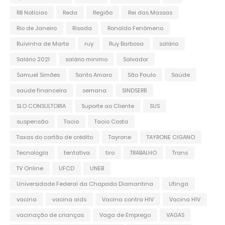
RB Notícias
Reda
Região
Rei das Massas
Rio de Janeiro
Risada
Ronaldo Fenômeno
Ruivinha de Marte
ruy
Ruy Barbosa
salário
Salário 2021
salário minimo
Salvador
Samuel Simões
Santo Amaro
São Paulo
Saúde
saúde financeira
semana
SINDSERB
SLO CONSULTORIA
Suporte ao Cliente
SUS
suspensão
Tacio
Tacio Costa
Taxas do cartão de crédito
Tayrone
TAYRONE CIGANO
Tecnología
tentativa
tiro
TRABALHO
Trans
TV Online
UFCD
UNEB
Universidade Federal da Chapada Diamantina
Utinga
vacina
vacina aids
Vacina contra HIV
Vacina HIV
vacinação de crianças
Vaga de Emprego
VAGAS