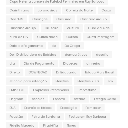
Copa Helena Jansen de Futebol Feminino em Ruy Barbosa
Corinthians
coronavírus
Correia do Norte
Costa
Covid-19
Crianças
Criciúma
Cristiano Araujo
Cristiano Araújo
Cruzeiro
cultura
Cura da Aids
cura do HIV
Curiosidade
Cursos
Curta-metragem
Data de Pagamento
de
De Graça
Dell Distribuidora de Bebidas
democráticos
desafio
dia
Dia de Pagamento
Diabetes
dinheiro
Direito
DOWNLOAD
Dr Educardo
Educa Mais Brasil
eficácia para infecção
Eleições
Eleições 2016
em
EMPREGO
Empresas Referencias
Empréstimo
Engmax
escolas
Esporte
estado
Estágio Caixa
EUA
Exercícios físicos
Exposição
Famaster
Faustão
Feira de Santana
Festas em Ruy Barbosa
Fidelio Macedo
Filadélfia
flores