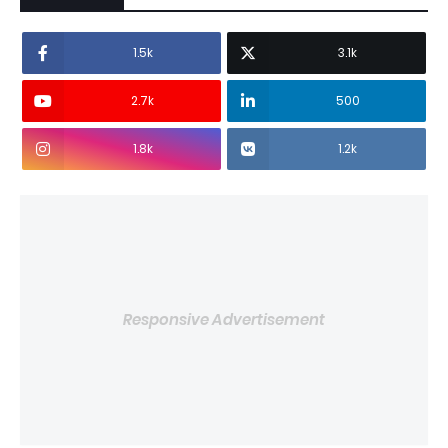
1.5k
3.1k
2.7k
500
1.8k
1.2k
Responsive Advertisement