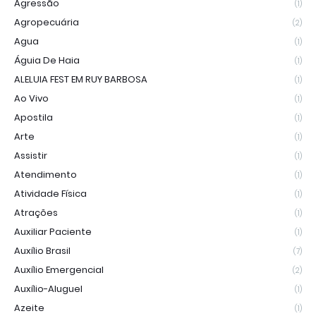
Agressão
(1)
Agropecuária
(2)
Agua
(1)
Águia De Haia
(1)
ALELUIA FEST EM RUY BARBOSA
(1)
Ao Vivo
(1)
Apostila
(1)
Arte
(1)
Assistir
(1)
Atendimento
(1)
Atividade Física
(1)
Atrações
(1)
Auxiliar Paciente
(1)
Auxílio Brasil
(7)
Auxílio Emergencial
(2)
Auxílio-Aluguel
(1)
Azeite
(1)