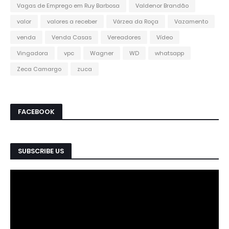
Vagas de Emprego em Ruy Barbosa
Valdenor Brandão
valor
valores a receber
Várzea da Roça
Vazamento
venda
Venda Casas
Vereadores
Vídeo
Vingadora
vpc
Wagner
WD
whatsapp
Zeca Camargo
zuca
FACEBOOK
SUBSCRIBE US