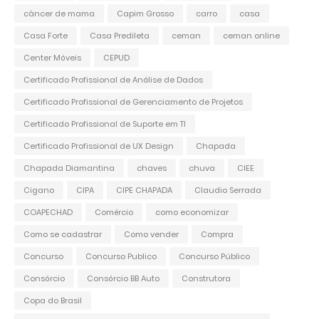
câncer de mama
Capim Grosso
carro
casa
Casa Forte
Casa Predileta
ceman
ceman online
Center Móveis
CEPUD
Certificado Profissional de Análise de Dados
Certificado Profissional de Gerenciamento de Projetos
Certificado Profissional de Suporte em TI
Certificado Profissional de UX Design
Chapada
Chapada Diamantina
chaves
chuva
CIEE
Cigano
CIPA
CIPE CHAPADA
Claudio Serrada
COAPECHAD
Comércio
como economizar
Como se cadastrar
Como vender
Compra
Concurso
Concurso Publico
Concurso Público
Consórcio
Consórcio BB Auto
Construtora
Copa do Brasil