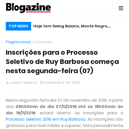
nicia
Hoje tem Swing Baiano, Monte Negro,
De
TOP NEWS
inal do Calindé
Gabriel Levy, Edcity e Tigreban no Micareta
pu
Página inicial
Concurso
2016 em Ruy Barbosa
Inscrições para o Processo
Seletivo de Ruy Barbosa começa
nesta segunda-feira (07)
Junior Queiroz
novembro 06, 2016
Nesta segunda-feira dia 07 de novembro de 2016, a partir
das
09h00min do dia 07/11/2016 até as 18h00min do
dia 16/11/2016
, estará aberta as inscrições para o
Processo Seletivo 2016 em Ruy Barbosa
. As inscrições são
gratuitas para nível médio e superior, feita pessoalmente