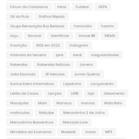
Fórum da Cidadania
fotos
Futebol
GEPA
Gil do Pulo
Gráfica Rápida
Grupo Renovação Ruy Barbosa
homicidio
homrm
Iaçu
Ibicaraí
Identificar
Imóvel BB
INEMA
Inscrição
INSS em 2022
Instagram
Intervalo da terceira
Ipirá
Irecê
irregularidades
Itaberaba
Itaberaba Notícias
Janeiro
João Dourado
JR Veículos
Junior Queiroz
Karine Eletro Informática
Lajedinho
Lançamento
Leilão de Casas
Lençóis
LERB
loja
loteamento
Macajuba
Mairi
Manaus
marcas
Mato Rato
matriculas
Matuípe
Mercadinho 2 de Julho
Mercadinho Boaventura
Mercado Livre
Ministério da Economia
MoedaX
morre
MP3