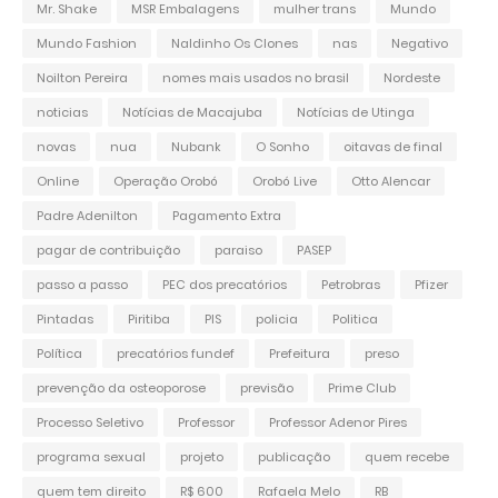
Mr. Shake
MSR Embalagens
mulher trans
Mundo
Mundo Fashion
Naldinho Os Clones
nas
Negativo
Noilton Pereira
nomes mais usados no brasil
Nordeste
noticias
Notícias de Macajuba
Notícias de Utinga
novas
nua
Nubank
O Sonho
oitavas de final
Online
Operação Orobó
Orobó Live
Otto Alencar
Padre Adenilton
Pagamento Extra
pagar de contribuição
paraiso
PASEP
passo a passo
PEC dos precatórios
Petrobras
Pfizer
Pintadas
Piritiba
PIS
policia
Politica
Política
precatórios fundef
Prefeitura
preso
prevenção da osteoporose
previsão
Prime Club
Processo Seletivo
Professor
Professor Adenor Pires
programa sexual
projeto
publicação
quem recebe
quem tem direito
R$ 600
Rafaela Melo
RB