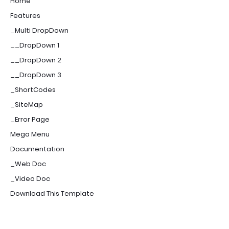
Home
Features
_Multi DropDown
__DropDown 1
__DropDown 2
__DropDown 3
_ShortCodes
_SiteMap
_Error Page
Mega Menu
Documentation
_Web Doc
_Video Doc
Download This Template