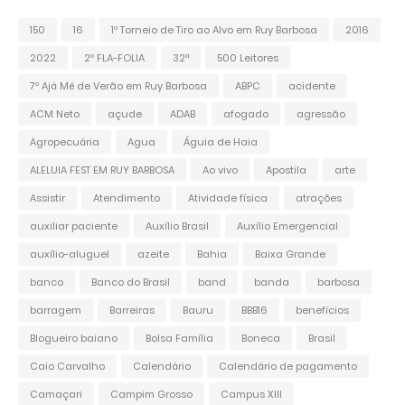
150
16
1º Torneio de Tiro ao Alvo em Ruy Barbosa
2016
2022
2º FLA-FOLIA
32ª
500 Leitores
7º Ajá Mé de Verão em Ruy Barbosa
ABPC
acidente
ACM Neto
açude
ADAB
afogado
agressão
Agropecuária
Agua
Águia de Haia
ALELUIA FEST EM RUY BARBOSA
Ao vivo
Apostila
arte
Assistir
Atendimento
Atividade física
atrações
auxiliar paciente
Auxílio Brasil
Auxílio Emergencial
auxílio-aluguel
azeite
Bahia
Baixa Grande
banco
Banco do Brasil
band
banda
barbosa
barragem
Barreiras
Bauru
BBB16
benefícios
Blogueiro baiano
Bolsa Família
Boneca
Brasil
Caio Carvalho
Calendário
Calendário de pagamento
Camaçari
Campim Grosso
Campus XIII