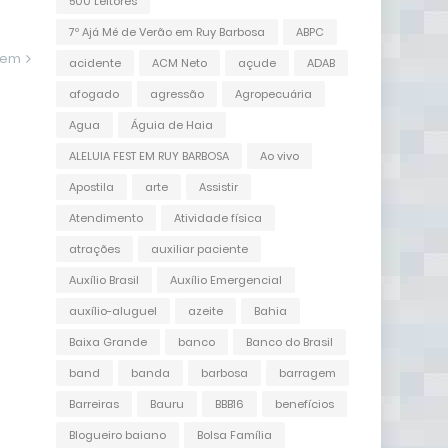
500 Leitores
7º Ajá Mé de Verão em Ruy Barbosa
ABPC
gem
acidente
ACM Neto
açude
ADAB
afogado
agressão
Agropecuária
Agua
Águia de Haia
ALELUIA FEST EM RUY BARBOSA
Ao vivo
Apostila
arte
Assistir
Atendimento
Atividade física
atrações
auxiliar paciente
Auxílio Brasil
Auxílio Emergencial
auxílio-aluguel
azeite
Bahia
Baixa Grande
banco
Banco do Brasil
band
banda
barbosa
barragem
Barreiras
Bauru
BBB16
benefícios
Blogueiro baiano
Bolsa Família