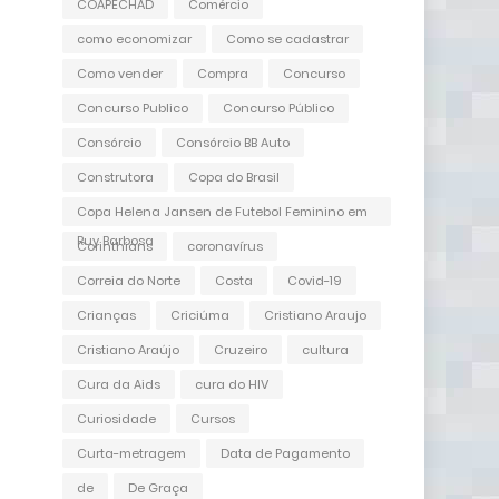
COAPECHAD
Comércio
como economizar
Como se cadastrar
Como vender
Compra
Concurso
Concurso Publico
Concurso Público
Consórcio
Consórcio BB Auto
Construtora
Copa do Brasil
Copa Helena Jansen de Futebol Feminino em
Ruy Barbosa
Corinthians
coronavírus
Correia do Norte
Costa
Covid-19
Crianças
Criciúma
Cristiano Araujo
Cristiano Araújo
Cruzeiro
cultura
Cura da Aids
cura do HIV
Curiosidade
Cursos
Curta-metragem
Data de Pagamento
de
De Graça