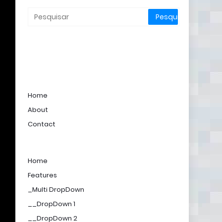
Home
About
Contact
Home
Features
_Multi DropDown
__DropDown 1
__DropDown 2