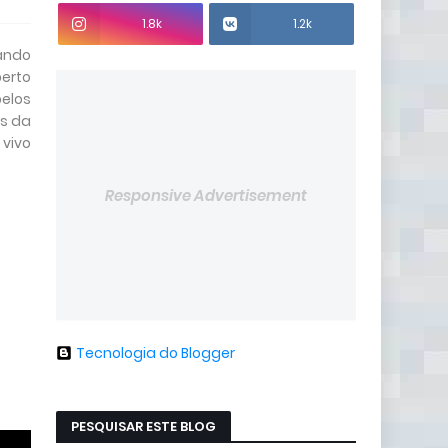
1.8k
1.2k
zando
erto
elos
es da
 vivo
Responsive Advertisement
Tecnologia do Blogger
PESQUISAR ESTE BLOG