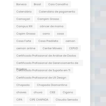
Boneca
Brasil
Caio Carvalho
Calendário
Calendário de pagamento
Camaçari
Campim Grosso
Campus XIII
câncer de mama
Capim Grosso
carro
casa
Casa Forte
Casa Predileta
ceman
ceman online
Center Móveis
CEPUD
Certificado Profissional de Análise de Dados
Certificado Profissional de Gerenciamento de
Projetos
Certificado Profissional de Suporte em TI
Certificado Profissional de UX Design
Chapada
Chapada Diamantina
chaves
chuva
CIEE
Cigano
CIPA
CIPE CHAPADA
Claudio Serrada