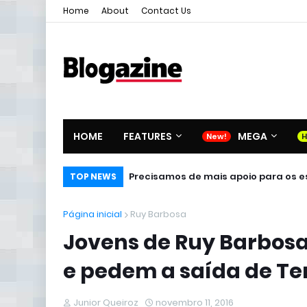
Home
About
Contact Us
HOME
FEATURES
MEGA
Precisamos de mais apoio para os es
TOP NEWS
Página inicial
Ruy Barbosa
Jovens de Ruy Barbosa
e pedem a saída de T
Junior Queiroz
novembro 11, 2016