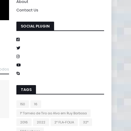
About
Contact Us
SOCIAL PLUGIN
todos
TAGS
150
16
1º Torneio de Tiro ao Alvo em Ruy Barbosa
2016
2022
2º FLA-FOLIA
32ª