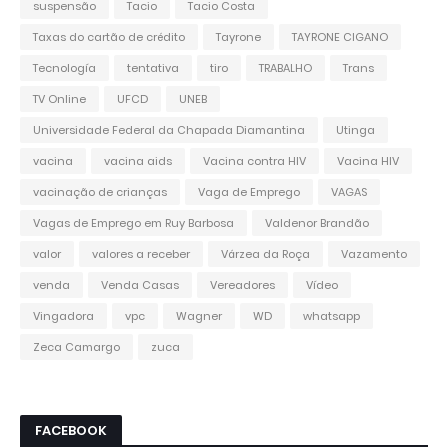
suspensão
Tacio
Tacio Costa
Taxas do cartão de crédito
Tayrone
TAYRONE CIGANO
Tecnología
tentativa
tiro
TRABALHO
Trans
TV Online
UFCD
UNEB
Universidade Federal da Chapada Diamantina
Utinga
vacina
vacina aids
Vacina contra HIV
Vacina HIV
vacinação de crianças
Vaga de Emprego
VAGAS
Vagas de Emprego em Ruy Barbosa
Valdenor Brandão
valor
valores a receber
Várzea da Roça
Vazamento
venda
Venda Casas
Vereadores
Vídeo
Vingadora
vpc
Wagner
WD
whatsapp
Zeca Camargo
zuca
FACEBOOK