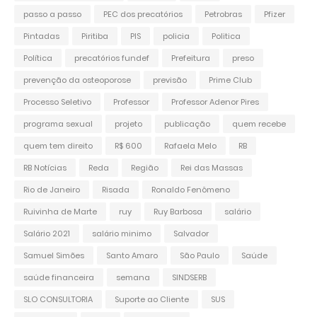
passo a passo
PEC dos precatórios
Petrobras
Pfizer
Pintadas
Piritiba
PIS
policia
Politica
Política
precatórios fundef
Prefeitura
preso
prevenção da osteoporose
previsão
Prime Club
Processo Seletivo
Professor
Professor Adenor Pires
programa sexual
projeto
publicação
quem recebe
quem tem direito
R$ 600
Rafaela Melo
RB
RB Notícias
Reda
Região
Rei das Massas
Rio de Janeiro
Risada
Ronaldo Fenômeno
Ruivinha de Marte
ruy
Ruy Barbosa
salário
Salário 2021
salário minimo
Salvador
Samuel Simões
Santo Amaro
São Paulo
Saúde
saúde financeira
semana
SINDSERB
SLO CONSULTORIA
Suporte ao Cliente
SUS