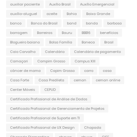
auxiliar paciente
Auxílio Brasil
Auxílio Emergencial
auxílio-aluguel
azeite
Bahia
Baixa Grande
banco
Banco do Brasil
band
banda
barbosa
barragem
Barreiras
Bauru
BBB16
benefícios
Blogueiro baiano
Bolsa Família
Boneca
Brasil
Caio Carvalho
Calendário
Calendário de pagamento
Camaçari
Campim Grosso
Campus XIII
câncer de mama
Capim Grosso
carro
casa
Casa Forte
Casa Predileta
ceman
ceman online
Center Móveis
CEPUD
Certificado Profissional de Análise de Dados
Certificado Profissional de Gerenciamento de Projetos
Certificado Profissional de Suporte em TI
Certificado Profissional de UX Design
Chapada