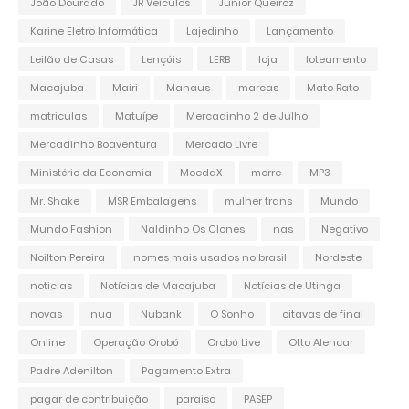
João Dourado
JR Veículos
Junior Queiroz
Karine Eletro Informática
Lajedinho
Lançamento
Leilão de Casas
Lençóis
LERB
loja
loteamento
Macajuba
Mairi
Manaus
marcas
Mato Rato
matriculas
Matuípe
Mercadinho 2 de Julho
Mercadinho Boaventura
Mercado Livre
Ministério da Economia
MoedaX
morre
MP3
Mr. Shake
MSR Embalagens
mulher trans
Mundo
Mundo Fashion
Naldinho Os Clones
nas
Negativo
Noilton Pereira
nomes mais usados no brasil
Nordeste
noticias
Notícias de Macajuba
Notícias de Utinga
novas
nua
Nubank
O Sonho
oitavas de final
Online
Operação Orobó
Orobó Live
Otto Alencar
Padre Adenilton
Pagamento Extra
pagar de contribuição
paraiso
PASEP