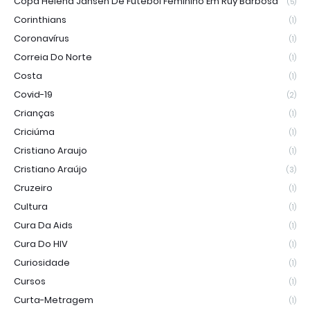
Copa Helena Jansen De Futebol Feminino Em Ruy Barbosa
(5)
Corinthians
(1)
Coronavírus
(1)
Correia Do Norte
(1)
Costa
(1)
Covid-19
(2)
Crianças
(1)
Criciúma
(1)
Cristiano Araujo
(1)
Cristiano Araújo
(3)
Cruzeiro
(1)
Cultura
(1)
Cura Da Aids
(1)
Cura Do HIV
(1)
Curiosidade
(1)
Cursos
(1)
Curta-Metragem
(1)