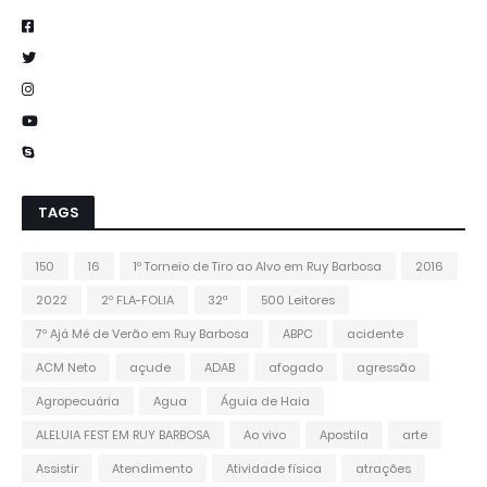
TAGS
150
16
1º Torneio de Tiro ao Alvo em Ruy Barbosa
2016
2022
2º FLA-FOLIA
32ª
500 Leitores
7º Ajá Mé de Verão em Ruy Barbosa
ABPC
acidente
ACM Neto
açude
ADAB
afogado
agressão
Agropecuária
Agua
Águia de Haia
ALELUIA FEST EM RUY BARBOSA
Ao vivo
Apostila
arte
Assistir
Atendimento
Atividade física
atrações