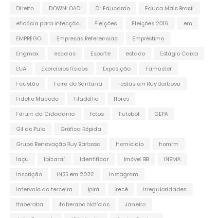
Direito
DOWNLOAD
Dr Educardo
Educa Mais Brasil
eficácia para infecção
Eleições
Eleições 2016
em
EMPREGO
Empresas Referencias
Empréstimo
Engmax
escolas
Esporte
estado
Estágio Caixa
EUA
Exercícios físicos
Exposição
Famaster
Faustão
Feira de Santana
Festas em Ruy Barbosa
Fidelio Macedo
Filadélfia
flores
Fórum da Cidadania
fotos
Futebol
GEPA
Gil do Pulo
Gráfica Rápida
Grupo Renovação Ruy Barbosa
homicidio
homrm
Iaçu
Ibicaraí
Identificar
Imóvel BB
INEMA
Inscrição
INSS em 2022
Instagram
Intervalo da terceira
Ipirá
Irecê
irregularidades
Itaberaba
Itaberaba Notícias
Janeiro