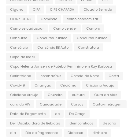
Chapada Diamantina
chaves
chuva
CIEE
Cigano
CIPA
CIPE CHAPADA
Claudio Serrada
COAPECHAD
Comércio
como economizar
Como se cadastrar
Como vender
Compra
Concurso
Concurso Publico
Concurso Público
Consórcio
Consórcio BB Auto
Construtora
Copa do Brasil
Copa Helena Jansen de Futebol Feminino em Ruy Barbosa
Corinthians
coronavírus
Correia do Norte
Costa
Covid-19
Crianças
Criciúma
Cristiano Araujo
Cristiano Araújo
Cruzeiro
cultura
Cura da Aids
cura do HIV
Curiosidade
Cursos
Curta-metragem
Data de Pagamento
de
De Graça
Dell Distribuidora de Bebidas
democráticos
desafio
dia
Dia de Pagamento
Diabetes
dinheiro