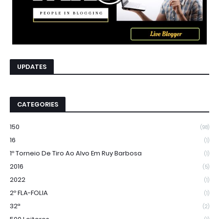
UPDATES
CATEGORIES
150
(98)
16
(1)
1º Torneio De Tiro Ao Alvo Em Ruy Barbosa
(1)
2016
(5)
2022
(1)
2º FLA-FOLIA
(1)
32ª
(2)