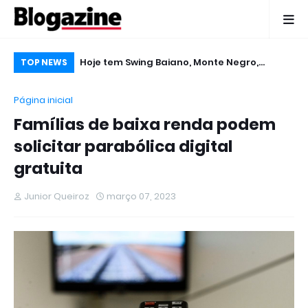
nicia
Hoje tem Swing Baiano, Monte Negro,
De
TOP NEWS
inal do Calindé
Gabriel Levy, Edcity e Tigreban no Micareta
pu
Página inicial
2016 em Ruy Barbosa
Famílias de baixa renda podem
solicitar parabólica digital
gratuita
Junior Queiroz
março 07, 2023