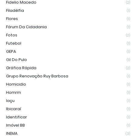
Fidelio Macedo
(2)
Filadélfia
(1)
Flores
(1)
Fórum Da Cidadania
(1)
Fotos
(2)
Futebol
(1)
GEPA
(1)
Gil Do Pulo
(1)
Gráfica Rápida
(2)
Grupo Renovação Ruy Barbosa
(1)
Homicidio
(1)
Homrm
(1)
Iaçu
(1)
Ibicaraí
(1)
Identificar
(1)
Imóvel BB
(1)
INEMA
(3)