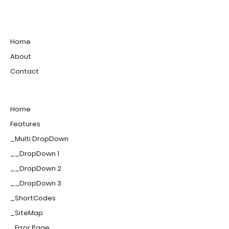
Home
About
Contact
Home
Features
_Multi DropDown
__DropDown 1
__DropDown 2
__DropDown 3
_ShortCodes
_SiteMap
_Error Page