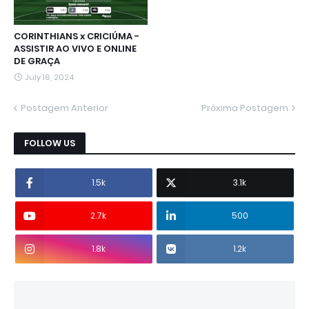
CORINTHIANS x CRICIÚMA -
ASSISTIR AO VIVO E ONLINE
DE GRAÇA
July 16, 2024
Postagem Anterior
Próxima Postagem
FOLLOW US
1.5k
3.1k
2.7k
500
1.8k
1.2k