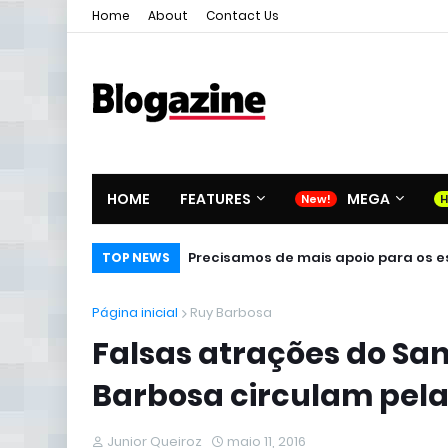
Home
About
Contact Us
HOME
FEATURES
MEGA
Precisamos de mais apoio para os es
TOP NEWS
Página inicial
Ruy Barbosa
Falsas atrações do Sa
Barbosa circulam pel
Junior Queiroz
maio 11, 2016