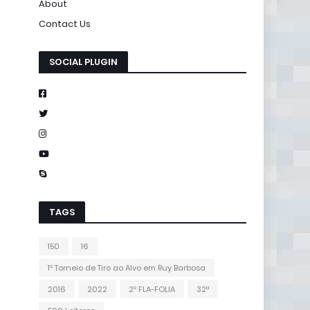
About
Contact Us
SOCIAL PLUGIN
TAGS
150
16
1º Torneio de Tiro ao Alvo em Ruy Barbosa
2016
2022
2º FLA-FOLIA
32ª