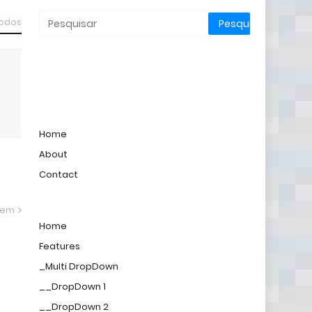
todos
Home
About
Contact
gem
Home
Features
_Multi DropDown
__DropDown 1
__DropDown 2