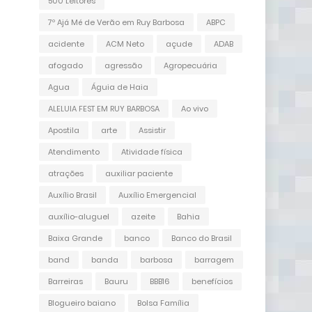
500 Leitores
7º Ajá Mé de Verão em Ruy Barbosa
ABPC
acidente
ACM Neto
açude
ADAB
afogado
agressão
Agropecuária
Agua
Águia de Haia
ALELUIA FEST EM RUY BARBOSA
Ao vivo
Apostila
arte
Assistir
Atendimento
Atividade física
atrações
auxiliar paciente
Auxílio Brasil
Auxílio Emergencial
auxílio-aluguel
azeite
Bahia
Baixa Grande
banco
Banco do Brasil
band
banda
barbosa
barragem
Barreiras
Bauru
BBB16
benefícios
Blogueiro baiano
Bolsa Família