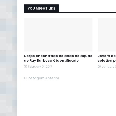
YOU MIGHT LIKE
Corpo encontrado boiando no açude
Jovem de 
de Ruy Barbosa é identificado
seletiva 
February 01, 2017
January 3
Postagem Anterior