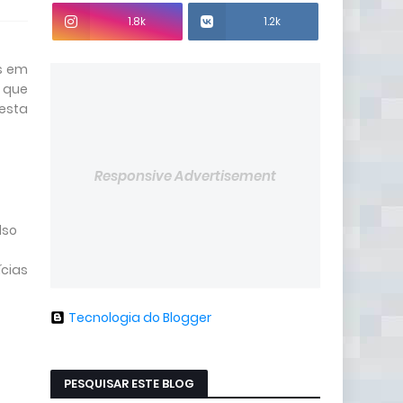
1.8k
1.2k
os em
s que
festa
Responsive Advertisement
lso
ícias
Tecnologia do Blogger
PESQUISAR ESTE BLOG