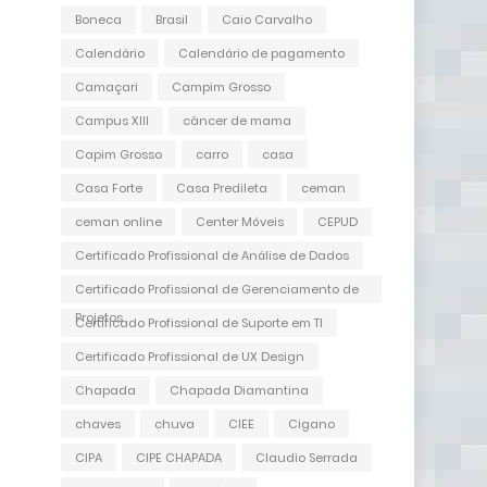
Boneca
Brasil
Caio Carvalho
Calendário
Calendário de pagamento
Camaçari
Campim Grosso
Campus XIII
câncer de mama
Capim Grosso
carro
casa
Casa Forte
Casa Predileta
ceman
ceman online
Center Móveis
CEPUD
Certificado Profissional de Análise de Dados
Certificado Profissional de Gerenciamento de
Projetos
Certificado Profissional de Suporte em TI
Certificado Profissional de UX Design
Chapada
Chapada Diamantina
chaves
chuva
CIEE
Cigano
CIPA
CIPE CHAPADA
Claudio Serrada