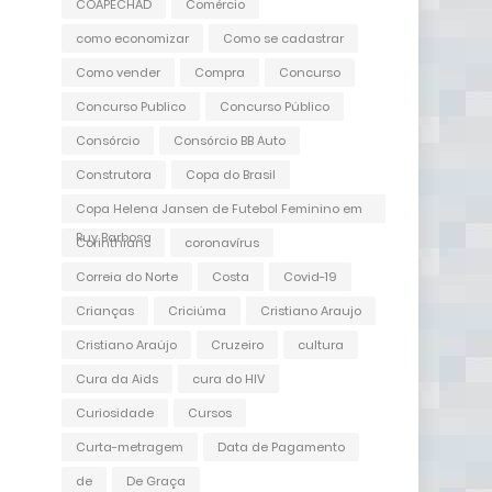
COAPECHAD
Comércio
como economizar
Como se cadastrar
Como vender
Compra
Concurso
Concurso Publico
Concurso Público
Consórcio
Consórcio BB Auto
Construtora
Copa do Brasil
Copa Helena Jansen de Futebol Feminino em
Ruy Barbosa
Corinthians
coronavírus
Correia do Norte
Costa
Covid-19
Crianças
Criciúma
Cristiano Araujo
Cristiano Araújo
Cruzeiro
cultura
Cura da Aids
cura do HIV
Curiosidade
Cursos
Curta-metragem
Data de Pagamento
de
De Graça