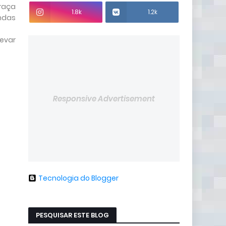
praça
1.8k
1.2k
andas
evar
Responsive Advertisement
Tecnologia do Blogger
PESQUISAR ESTE BLOG