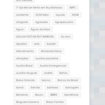
500 Leitores
7º Ajá Mé de Verão em Ruy Barbosa
ABPC
acidente
ACM Neto
açude
ADAB
afogado
agressão
Agropecuária
Agua
Águia de Haia
ALELUIA FEST EM RUY BARBOSA
Ao vivo
Apostila
arte
Assistir
Atendimento
Atividade física
atrações
auxiliar paciente
Auxílio Brasil
Auxílio Emergencial
auxílio-aluguel
azeite
Bahia
Baixa Grande
banco
Banco do Brasil
band
banda
barbosa
barragem
Barreiras
Bauru
BBB16
benefícios
Blogueiro baiano
Bolsa Família