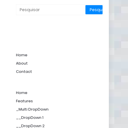
Home
About
Contact
Home
Features
_Multi DropDown
__DropDown 1
__DropDown 2