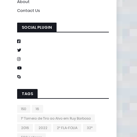
About
Contact Us
SOCIAL PLUGIN
TAGS
150
16
1º Torneio de Tiro ao Alvo em Ruy Barbosa
2016
2022
2º FLA-FOLIA
32ª