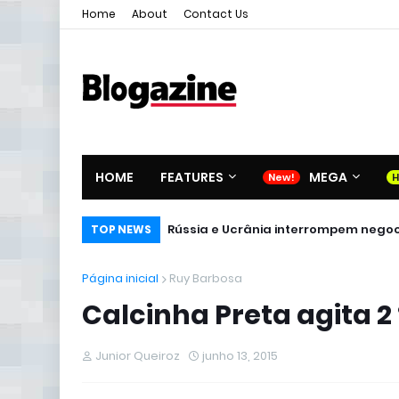
Home
About
Contact Us
HOME
FEATURES
MEGA
Rússia e Ucrânia interrompem negoci
TOP NEWS
Página inicial
Ruy Barbosa
Calcinha Preta agita 2
Junior Queiroz
junho 13, 2015