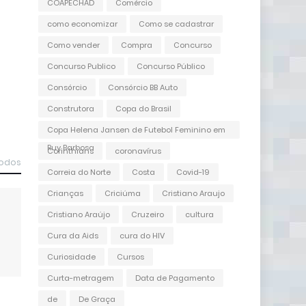
COAPECHAD
Comércio
como economizar
Como se cadastrar
Como vender
Compra
Concurso
Concurso Publico
Concurso Público
Consórcio
Consórcio BB Auto
Construtora
Copa do Brasil
Copa Helena Jansen de Futebol Feminino em
Ruy Barbosa
Corinthians
coronavírus
todos
Correia do Norte
Costa
Covid-19
Crianças
Criciúma
Cristiano Araujo
Cristiano Araújo
Cruzeiro
cultura
Cura da Aids
cura do HIV
Curiosidade
Cursos
Curta-metragem
Data de Pagamento
de
De Graça