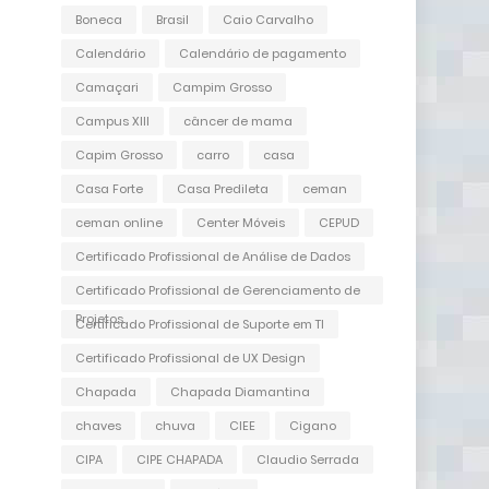
Boneca
Brasil
Caio Carvalho
Calendário
Calendário de pagamento
Camaçari
Campim Grosso
Campus XIII
câncer de mama
Capim Grosso
carro
casa
Casa Forte
Casa Predileta
ceman
ceman online
Center Móveis
CEPUD
Certificado Profissional de Análise de Dados
Certificado Profissional de Gerenciamento de
Projetos
Certificado Profissional de Suporte em TI
Certificado Profissional de UX Design
Chapada
Chapada Diamantina
chaves
chuva
CIEE
Cigano
CIPA
CIPE CHAPADA
Claudio Serrada