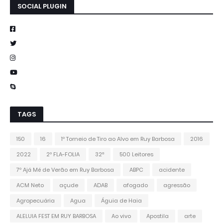
SOCIAL PLUGIN
TAGS
150
16
1º Torneio de Tiro ao Alvo em Ruy Barbosa
2016
2022
2º FLA-FOLIA
32ª
500 Leitores
7º Ajá Mé de Verão em Ruy Barbosa
ABPC
acidente
ACM Neto
açude
ADAB
afogado
agressão
Agropecuária
Agua
Águia de Haia
ALELUIA FEST EM RUY BARBOSA
Ao vivo
Apostila
arte