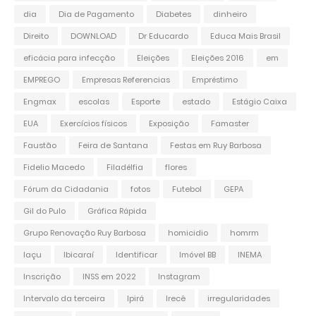
dia
Dia de Pagamento
Diabetes
dinheiro
Direito
DOWNLOAD
Dr Educardo
Educa Mais Brasil
eficácia para infecção
Eleições
Eleições 2016
em
EMPREGO
Empresas Referencias
Empréstimo
Engmax
escolas
Esporte
estado
Estágio Caixa
EUA
Exercícios físicos
Exposição
Famaster
Faustão
Feira de Santana
Festas em Ruy Barbosa
Fidelio Macedo
Filadélfia
flores
Fórum da Cidadania
fotos
Futebol
GEPA
Gil do Pulo
Gráfica Rápida
Grupo Renovação Ruy Barbosa
homicidio
homrm
Iaçu
Ibicaraí
Identificar
Imóvel BB
INEMA
Inscrição
INSS em 2022
Instagram
Intervalo da terceira
Ipirá
Irecê
irregularidades