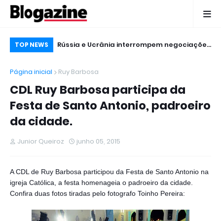
para os esportes
Rússia e Ucrânia interrompem negociações
Ho
TOP NEWS
iroz
logo no início da reunião
Ga
Página inicial
Ruy Barbosa
20
CDL Ruy Barbosa participa da
Festa de Santo Antonio, padroeiro
da cidade.
Junior Queiroz
junho 05, 2015
A CDL de Ruy Barbosa participou da Festa de Santo Antonio na
igreja Católica, a festa homenageia o padroeiro da cidade.
Confira duas fotos tiradas pelo fotografo Toinho Pereira: