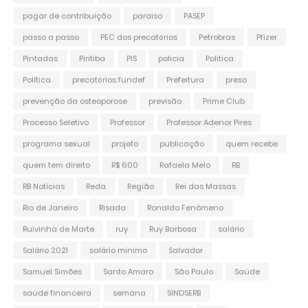
pagar de contribuição
paraiso
PASEP
passo a passo
PEC dos precatórios
Petrobras
Pfizer
Pintadas
Piritiba
PIS
policia
Politica
Política
precatórios fundef
Prefeitura
preso
prevenção da osteoporose
previsão
Prime Club
Processo Seletivo
Professor
Professor Adenor Pires
programa sexual
projeto
publicação
quem recebe
quem tem direito
R$ 600
Rafaela Melo
RB
RB Notícias
Reda
Região
Rei das Massas
Rio de Janeiro
Risada
Ronaldo Fenômeno
Ruivinha de Marte
ruy
Ruy Barbosa
salário
Salário 2021
salário minimo
Salvador
Samuel Simões
Santo Amaro
São Paulo
Saúde
saúde financeira
semana
SINDSERB