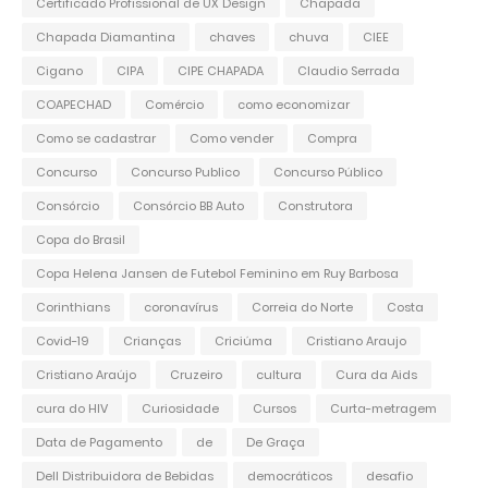
Certificado Profissional de UX Design
Chapada
Chapada Diamantina
chaves
chuva
CIEE
Cigano
CIPA
CIPE CHAPADA
Claudio Serrada
COAPECHAD
Comércio
como economizar
Como se cadastrar
Como vender
Compra
Concurso
Concurso Publico
Concurso Público
Consórcio
Consórcio BB Auto
Construtora
Copa do Brasil
Copa Helena Jansen de Futebol Feminino em Ruy Barbosa
Corinthians
coronavírus
Correia do Norte
Costa
Covid-19
Crianças
Criciúma
Cristiano Araujo
Cristiano Araújo
Cruzeiro
cultura
Cura da Aids
cura do HIV
Curiosidade
Cursos
Curta-metragem
Data de Pagamento
de
De Graça
Dell Distribuidora de Bebidas
democráticos
desafio