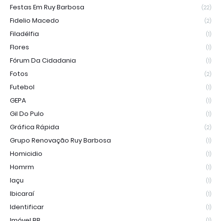
Festas Em Ruy Barbosa
(22)
Fidelio Macedo
(2)
Filadélfia
(1)
Flores
(1)
Fórum Da Cidadania
(1)
Fotos
(2)
Futebol
(1)
GEPA
(1)
Gil Do Pulo
(1)
Gráfica Rápida
(2)
Grupo Renovação Ruy Barbosa
(1)
Homicidio
(1)
Homrm
(1)
Iaçu
(1)
Ibicaraí
(1)
Identificar
(1)
Imóvel BB
(1)