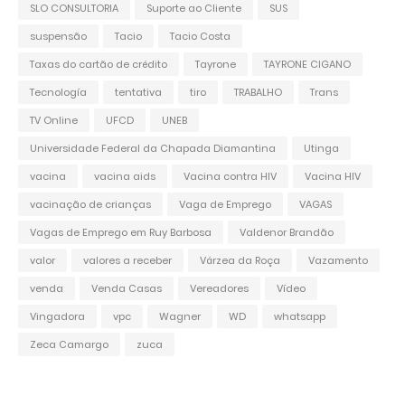
SLO CONSULTORIA
Suporte ao Cliente
SUS
suspensão
Tacio
Tacio Costa
Taxas do cartão de crédito
Tayrone
TAYRONE CIGANO
Tecnología
tentativa
tiro
TRABALHO
Trans
TV Online
UFCD
UNEB
Universidade Federal da Chapada Diamantina
Utinga
vacina
vacina aids
Vacina contra HIV
Vacina HIV
vacinação de crianças
Vaga de Emprego
VAGAS
Vagas de Emprego em Ruy Barbosa
Valdenor Brandão
valor
valores a receber
Várzea da Roça
Vazamento
venda
Venda Casas
Vereadores
Vídeo
Vingadora
vpc
Wagner
WD
whatsapp
Zeca Camargo
zuca