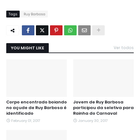
Tags
Ruy Barbosa
YOU MIGHT LIKE
Ver todos
Corpo encontrado boiando
Jovem de Ruy Barbosa
no açude de Ruy Barbosa é
participou da seletiva para
identificado
Rainha do Carnaval
February 01, 2017
January 30, 2017