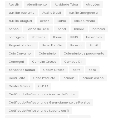
Assistir
Atendimento
Atividade física
atrações
auxiliar paciente
Auxílio Brasil
Auxílio Emergencial
auxílio-aluguel
azeite
Bahia
Baixa Grande
banco
Banco do Brasil
band
banda
barbosa
barragem
Barreiras
Bauru
BBB16
benefícios
Blogueiro baiano
Bolsa Família
Boneca
Brasil
Caio Carvalho
Calendário
Calendário de pagamento
Camaçari
Campim Grosso
Campus XIII
câncer de mama
Capim Grosso
carro
casa
Casa Forte
Casa Predileta
ceman
ceman online
Center Móveis
CEPUD
Certificado Profissional de Análise de Dados
Certificado Profissional de Gerenciamento de Projetos
Certificado Profissional de Suporte em TI