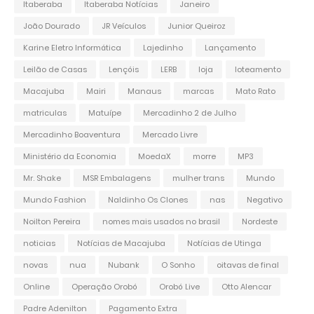
Itaberaba
Itaberaba Notícias
Janeiro
João Dourado
JR Veículos
Junior Queiroz
Karine Eletro Informática
Lajedinho
Lançamento
Leilão de Casas
Lençóis
LERB
loja
loteamento
Macajuba
Mairi
Manaus
marcas
Mato Rato
matriculas
Matuípe
Mercadinho 2 de Julho
Mercadinho Boaventura
Mercado Livre
Ministério da Economia
MoedaX
morre
MP3
Mr. Shake
MSR Embalagens
mulher trans
Mundo
Mundo Fashion
Naldinho Os Clones
nas
Negativo
Noilton Pereira
nomes mais usados no brasil
Nordeste
noticias
Notícias de Macajuba
Notícias de Utinga
novas
nua
Nubank
O Sonho
oitavas de final
Online
Operação Orobó
Orobó Live
Otto Alencar
Padre Adenilton
Pagamento Extra