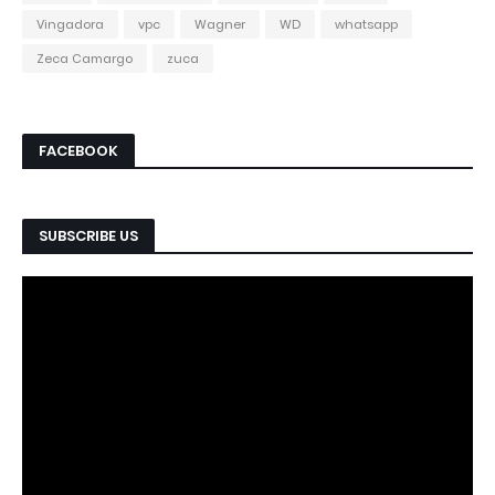
Vingadora
vpc
Wagner
WD
whatsapp
Zeca Camargo
zuca
FACEBOOK
SUBSCRIBE US