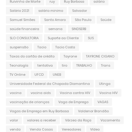
Ruivinha de Marte
ruy
Ruy Barbosa
salário
Salário 2021
salário minimo
Salvador
Samuel Simões
Santo Amaro
São Paulo
Saúde
saúde financeira
semana
SINDSERB
SLO CONSULTORIA
Suporte ao Cliente
SUS
suspensão
Tacio
Tacio Costa
Taxas do cartão de crédito
Tayrone
TAYRONE CIGANO
Tecnología
tentativa
tiro
TRABALHO
Trans
TV Online
UFCD
UNEB
Universidade Federal da Chapada Diamantina
Utinga
vacina
vacina aids
Vacina contra HIV
Vacina HIV
vacinação de crianças
Vaga de Emprego
VAGAS
Vagas de Emprego em Ruy Barbosa
Valdenor Brandão
valor
valores a receber
Várzea da Roça
Vazamento
venda
Venda Casas
Vereadores
Vídeo