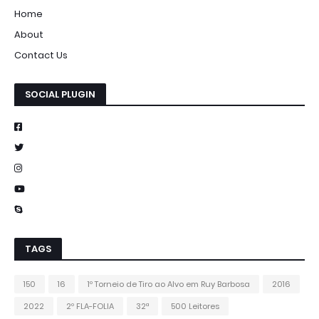
Home
About
Contact Us
SOCIAL PLUGIN
TAGS
150
16
1º Torneio de Tiro ao Alvo em Ruy Barbosa
2016
2022
2º FLA-FOLIA
32ª
500 Leitores