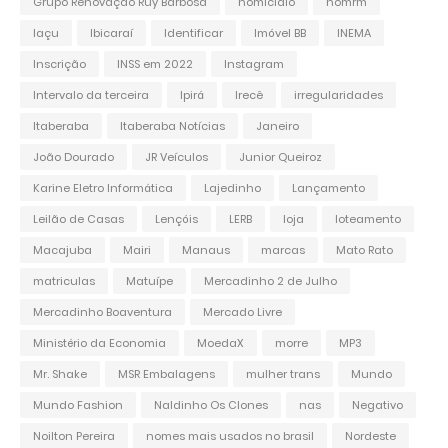
Grupo Renovação Ruy Barbosa
homicidio
homrm
Iaçu
Ibicaraí
Identificar
Imóvel BB
INEMA
Inscrição
INSS em 2022
Instagram
Intervalo da terceira
Ipirá
Irecê
irregularidades
Itaberaba
Itaberaba Notícias
Janeiro
João Dourado
JR Veículos
Junior Queiroz
Karine Eletro Informática
Lajedinho
Lançamento
Leilão de Casas
Lençóis
LERB
loja
loteamento
Macajuba
Mairi
Manaus
marcas
Mato Rato
matriculas
Matuípe
Mercadinho 2 de Julho
Mercadinho Boaventura
Mercado Livre
Ministério da Economia
MoedaX
morre
MP3
Mr. Shake
MSR Embalagens
mulher trans
Mundo
Mundo Fashion
Naldinho Os Clones
nas
Negativo
Noilton Pereira
nomes mais usados no brasil
Nordeste