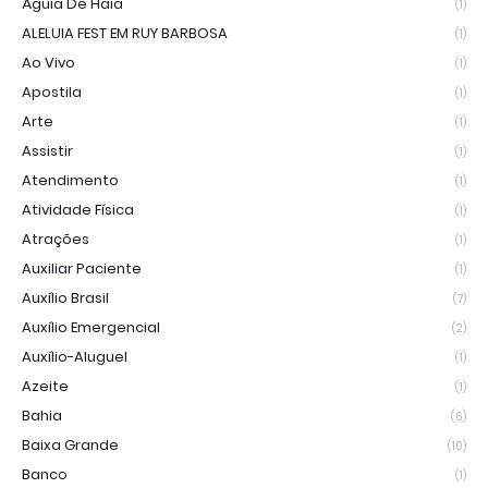
Águia De Haia
(1)
ALELUIA FEST EM RUY BARBOSA
(1)
Ao Vivo
(1)
Apostila
(1)
Arte
(1)
Assistir
(1)
Atendimento
(1)
Atividade Física
(1)
Atrações
(1)
Auxiliar Paciente
(1)
Auxílio Brasil
(7)
Auxílio Emergencial
(2)
Auxílio-Aluguel
(1)
Azeite
(1)
Bahia
(6)
Baixa Grande
(10)
Banco
(1)