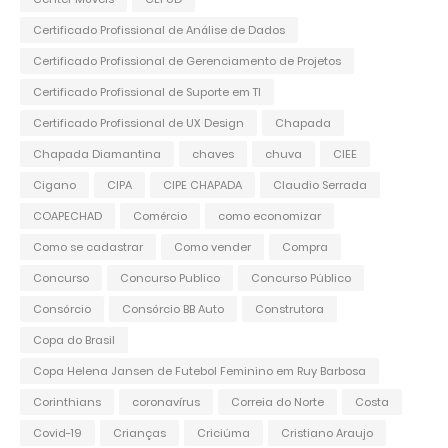
Certificado Profissional de Análise de Dados
Certificado Profissional de Gerenciamento de Projetos
Certificado Profissional de Suporte em TI
Certificado Profissional de UX Design
Chapada
Chapada Diamantina
chaves
chuva
CIEE
Cigano
CIPA
CIPE CHAPADA
Claudio Serrada
COAPECHAD
Comércio
como economizar
Como se cadastrar
Como vender
Compra
Concurso
Concurso Publico
Concurso Público
Consórcio
Consórcio BB Auto
Construtora
Copa do Brasil
Copa Helena Jansen de Futebol Feminino em Ruy Barbosa
Corinthians
coronavírus
Correia do Norte
Costa
Covid-19
Crianças
Criciúma
Cristiano Araujo