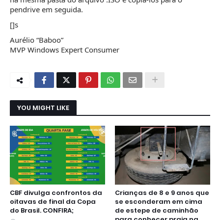
pendrive em seguida.
[]s
Aurélio “Baboo”
MVP Windows Expert Consumer
YOU MIGHT LIKE
CBF divulga confrontos da
Crianças de 8 e 9 anos que
oitavas de final da Copa
se esconderam em cima
do Brasil. CONFIRA;
de estepe de caminhão
para conhecer praia na