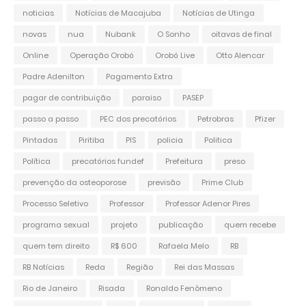
noticias
Notícias de Macajuba
Notícias de Utinga
novas
nua
Nubank
O Sonho
oitavas de final
Online
Operação Orobó
Orobó Live
Otto Alencar
Padre Adenilton
Pagamento Extra
pagar de contribuição
paraiso
PASEP
passo a passo
PEC dos precatórios
Petrobras
Pfizer
Pintadas
Piritiba
PIS
policia
Politica
Política
precatórios fundef
Prefeitura
preso
prevenção da osteoporose
previsão
Prime Club
Processo Seletivo
Professor
Professor Adenor Pires
programa sexual
projeto
publicação
quem recebe
quem tem direito
R$ 600
Rafaela Melo
RB
RB Notícias
Reda
Região
Rei das Massas
Rio de Janeiro
Risada
Ronaldo Fenômeno