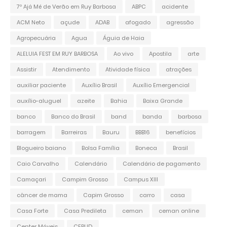
7º Ajá Mé de Verão em Ruy Barbosa
ABPC
acidente
ACM Neto
açude
ADAB
afogado
agressão
Agropecuária
Agua
Águia de Haia
ALELUIA FEST EM RUY BARBOSA
Ao vivo
Apostila
arte
Assistir
Atendimento
Atividade física
atrações
auxiliar paciente
Auxílio Brasil
Auxílio Emergencial
auxílio-aluguel
azeite
Bahia
Baixa Grande
banco
Banco do Brasil
band
banda
barbosa
barragem
Barreiras
Bauru
BBB16
benefícios
Blogueiro baiano
Bolsa Família
Boneca
Brasil
Caio Carvalho
Calendário
Calendário de pagamento
Camaçari
Campim Grosso
Campus XIII
câncer de mama
Capim Grosso
carro
casa
Casa Forte
Casa Predileta
ceman
ceman online
Center Móveis
CEPUD