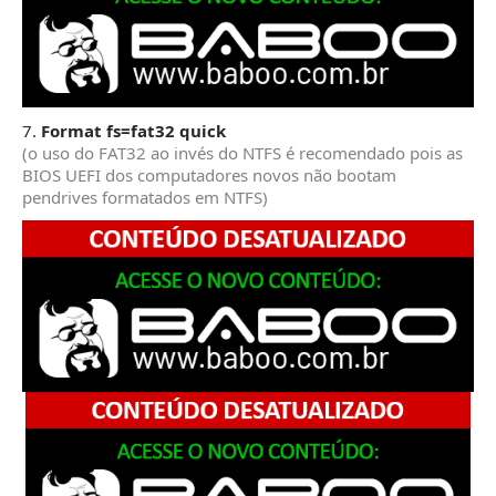
7.
Format fs=fat32 quick
(o uso do FAT32 ao invés do NTFS é recomendado pois as
BIOS UEFI dos computadores novos não bootam
pendrives formatados em NTFS)