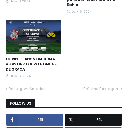
July 18, 2024
Bahia
July 16, 2024
CORINTHIANS x CRICIÚMA -
ASSISTIR AO VIVO E ONLINE
DE GRAÇA
July 16, 2024
Postagem Anterior
Próxima Postagem
FOLLOW US
1.5k
3.1k