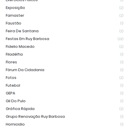
(1)
Exposição
(2)
Famaster
(2)
Faustão
(1)
Feira De Santana
(2)
Festas Em Ruy Barbosa
(22)
Fidelio Macedo
(2)
Filadélfia
(1)
Flores
(1)
Fórum Da Cidadania
(1)
Fotos
(2)
Futebol
(1)
GEPA
(1)
Gil Do Pulo
(1)
Gráfica Rápida
(2)
Grupo Renovação Ruy Barbosa
(1)
Homicidio
(1)