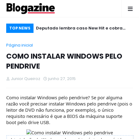
te Negro,
Deputado lembra caso New Hit e cobra
Mu
TOP NEWS
eban no Micareta
punição
Ja
Página inicial
COMO INSTALAR WINDOWS PELO
PENDRIVE
Junior Queiroz
junho 27, 2015
Como instalar Windows pelo pendrive? Se por alguma
razão você precisar instalar Windows pelo pendrive (pois o
leitor de DVD não funciona, por exemplo), o único
requisito necessário é que a BIOS da máquina suporte
boot pelo drive USB.