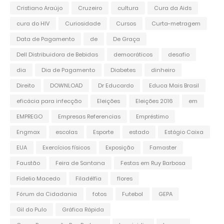
Cristiano Araújo
Cruzeiro
cultura
Cura da Aids
cura do HIV
Curiosidade
Cursos
Curta-metragem
Data de Pagamento
de
De Graça
Dell Distribuidora de Bebidas
democráticos
desafio
dia
Dia de Pagamento
Diabetes
dinheiro
Direito
DOWNLOAD
Dr Educardo
Educa Mais Brasil
eficácia para infecção
Eleições
Eleições 2016
em
EMPREGO
Empresas Referencias
Empréstimo
Engmax
escolas
Esporte
estado
Estágio Caixa
EUA
Exercícios físicos
Exposição
Famaster
Faustão
Feira de Santana
Festas em Ruy Barbosa
Fidelio Macedo
Filadélfia
flores
Fórum da Cidadania
fotos
Futebol
GEPA
Gil do Pulo
Gráfica Rápida