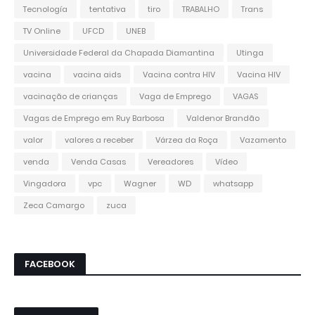
Tecnología
tentativa
tiro
TRABALHO
Trans
TV Online
UFCD
UNEB
Universidade Federal da Chapada Diamantina
Utinga
vacina
vacina aids
Vacina contra HIV
Vacina HIV
vacinação de crianças
Vaga de Emprego
VAGAS
Vagas de Emprego em Ruy Barbosa
Valdenor Brandão
valor
valores a receber
Várzea da Roça
Vazamento
venda
Venda Casas
Vereadores
Vídeo
Vingadora
vpc
Wagner
WD
whatsapp
Zeca Camargo
zuca
FACEBOOK