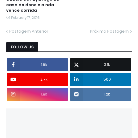
casa do dono e ainda
vence corrida
February 17, 2016
Postagem Anterior
Próxima Postagem
FOLLOW US
1.5k
3.1k
2.7k
500
1.8k
1.2k