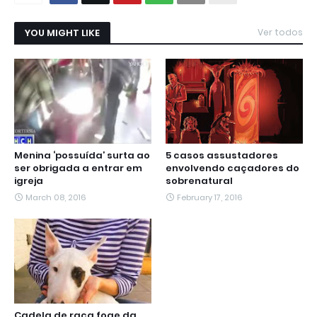
YOU MIGHT LIKE
Ver todos
Menina ‘possuída’ surta ao
5 casos assustadores
ser obrigada a entrar em
envolvendo caçadores do
igreja
sobrenatural
March 08, 2016
February 17, 2016
Cadela de raça foge da