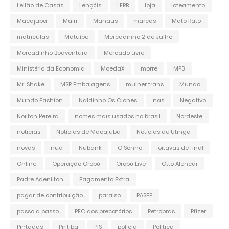
Leilão de Casas
Lençóis
LERB
loja
loteamento
Macajuba
Mairi
Manaus
marcas
Mato Rato
matriculas
Matuípe
Mercadinho 2 de Julho
Mercadinho Boaventura
Mercado Livre
Ministério da Economia
MoedaX
morre
MP3
Mr. Shake
MSR Embalagens
mulher trans
Mundo
Mundo Fashion
Naldinho Os Clones
nas
Negativo
Noilton Pereira
nomes mais usados no brasil
Nordeste
noticias
Notícias de Macajuba
Notícias de Utinga
novas
nua
Nubank
O Sonho
oitavas de final
Online
Operação Orobó
Orobó Live
Otto Alencar
Padre Adenilton
Pagamento Extra
pagar de contribuição
paraiso
PASEP
passo a passo
PEC dos precatórios
Petrobras
Pfizer
Pintadas
Piritiba
PIS
policia
Politica