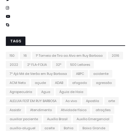
TAGS
150
16
1º Torneio de Tiro ao Alvo em Ruy Barbosa
2016
2022
2º FLA-FOLIA
32ª
500 Leitores
7º Ajá Mé de Verão em Ruy Barbosa
ABPC
acidente
ACM Neto
açude
ADAB
afogado
agressão
Agropecuária
Agua
Águia de Haia
ALELUIA FEST EM RUY BARBOSA
Ao vivo
Apostila
arte
Assistir
Atendimento
Atividade física
atrações
auxiliar paciente
Auxílio Brasil
Auxílio Emergencial
auxílio-aluguel
azeite
Bahia
Baixa Grande