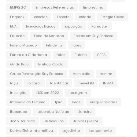
EMPREGO
Empresas Referencias
Empréstimo
Engmax
escolas
Esporte
estado
Estágio Caixa
EUA
Exercícios físicos
Exposição
Famaster
Faustão
Feira de Santana
Festas em Ruy Barbosa
Fidelio Macedo
Filadélfia
flores
Fórum da Cidadania
fotos
Futebol
GEPA
Gil do Pulo
Gráfica Rápida
Grupo Renovação Ruy Barbosa
homicidio
homrm
Iaçu
Ibicaraí
Identificar
Imóvel BB
INEMA
Inscrição
INSS em 2022
Instagram
Intervalo da terceira
Ipirá
Irecê
irregularidades
Itaberaba
Itaberaba Notícias
Janeiro
João Dourado
JR Veículos
Junior Queiroz
Karine Eletro Informática
Lajedinho
Lançamento