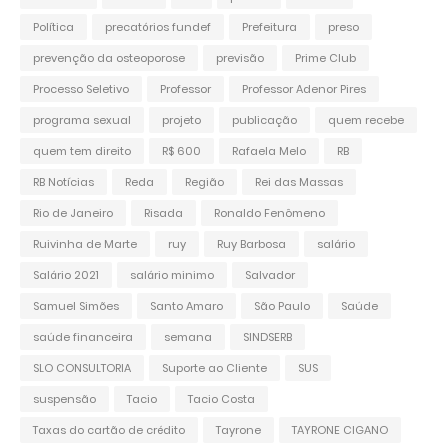
Política
precatórios fundef
Prefeitura
preso
prevenção da osteoporose
previsão
Prime Club
Processo Seletivo
Professor
Professor Adenor Pires
programa sexual
projeto
publicação
quem recebe
quem tem direito
R$ 600
Rafaela Melo
RB
RB Notícias
Reda
Região
Rei das Massas
Rio de Janeiro
Risada
Ronaldo Fenômeno
Ruivinha de Marte
ruy
Ruy Barbosa
salário
Salário 2021
salário minimo
Salvador
Samuel Simões
Santo Amaro
São Paulo
Saúde
saúde financeira
semana
SINDSERB
SLO CONSULTORIA
Suporte ao Cliente
SUS
suspensão
Tacio
Tacio Costa
Taxas do cartão de crédito
Tayrone
TAYRONE CIGANO