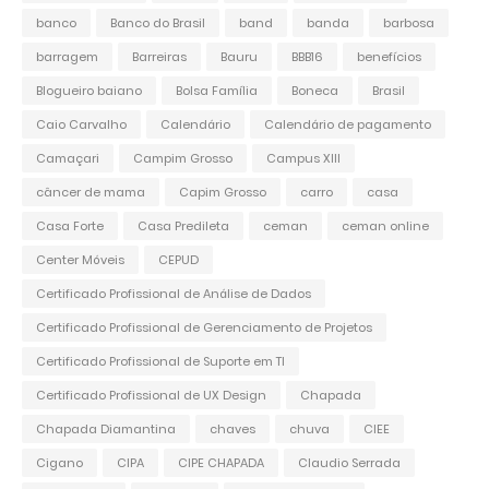
banco
Banco do Brasil
band
banda
barbosa
barragem
Barreiras
Bauru
BBB16
benefícios
Blogueiro baiano
Bolsa Família
Boneca
Brasil
Caio Carvalho
Calendário
Calendário de pagamento
Camaçari
Campim Grosso
Campus XIII
câncer de mama
Capim Grosso
carro
casa
Casa Forte
Casa Predileta
ceman
ceman online
Center Móveis
CEPUD
Certificado Profissional de Análise de Dados
Certificado Profissional de Gerenciamento de Projetos
Certificado Profissional de Suporte em TI
Certificado Profissional de UX Design
Chapada
Chapada Diamantina
chaves
chuva
CIEE
Cigano
CIPA
CIPE CHAPADA
Claudio Serrada