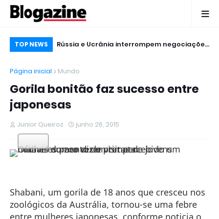
para os esportes
Rússia e Ucrânia interrompem negociações
Ho
TOP NEWS
iroz
logo no início da reunião
Ga
Página inicial
Mundo
20
Gorila bonitão faz sucesso entre
japonesas
Junior Queiroz
junho 26, 2015
Shabani, um gorila de 18 anos que cresceu nos
zoológicos da Austrália, tornou-se uma febre
entre mulheres japonesas, conforme noticia o