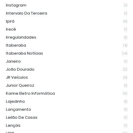
Instagram
(1)
Intervalo Da Terceira
(1)
Ipirá
(5)
Irecê
(1)
Irregularidades
(1)
Itaberaba
(4)
Itaberaba Notícias
(14)
Janeiro
(1)
João Dourado
(2)
JR Veículos
(5)
Junior Queiroz
(1)
Karine Eletro Informática
(6)
Lajedinho
(1)
Lançamento
(1)
Leilão De Casas
(1)
Lençóis
(1)