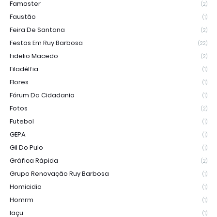
Famaster
(2)
Faustão
(1)
Feira De Santana
(2)
Festas Em Ruy Barbosa
(22)
Fidelio Macedo
(2)
Filadélfia
(1)
Flores
(1)
Fórum Da Cidadania
(1)
Fotos
(2)
Futebol
(1)
GEPA
(1)
Gil Do Pulo
(1)
Gráfica Rápida
(2)
Grupo Renovação Ruy Barbosa
(1)
Homicidio
(1)
Homrm
(1)
Iaçu
(1)