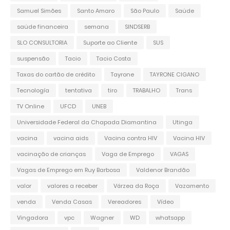
Samuel Simões
Santo Amaro
São Paulo
Saúde
saúde financeira
semana
SINDSERB
SLO CONSULTORIA
Suporte ao Cliente
SUS
suspensão
Tacio
Tacio Costa
Taxas do cartão de crédito
Tayrone
TAYRONE CIGANO
Tecnología
tentativa
tiro
TRABALHO
Trans
TV Online
UFCD
UNEB
Universidade Federal da Chapada Diamantina
Utinga
vacina
vacina aids
Vacina contra HIV
Vacina HIV
vacinação de crianças
Vaga de Emprego
VAGAS
Vagas de Emprego em Ruy Barbosa
Valdenor Brandão
valor
valores a receber
Várzea da Roça
Vazamento
venda
Venda Casas
Vereadores
Vídeo
Vingadora
vpc
Wagner
WD
whatsapp