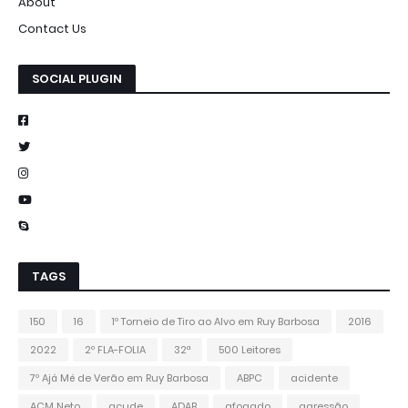
About
Contact Us
SOCIAL PLUGIN
TAGS
150
16
1º Torneio de Tiro ao Alvo em Ruy Barbosa
2016
2022
2º FLA-FOLIA
32ª
500 Leitores
7º Ajá Mé de Verão em Ruy Barbosa
ABPC
acidente
ACM Neto
açude
ADAB
afogado
agressão