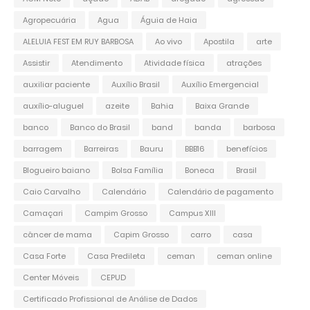
Agropecuária
Agua
Águia de Haia
ALELUIA FEST EM RUY BARBOSA
Ao vivo
Apostila
arte
Assistir
Atendimento
Atividade física
atrações
auxiliar paciente
Auxílio Brasil
Auxílio Emergencial
auxílio-aluguel
azeite
Bahia
Baixa Grande
banco
Banco do Brasil
band
banda
barbosa
barragem
Barreiras
Bauru
BBB16
benefícios
Blogueiro baiano
Bolsa Família
Boneca
Brasil
Caio Carvalho
Calendário
Calendário de pagamento
Camaçari
Campim Grosso
Campus XIII
câncer de mama
Capim Grosso
carro
casa
Casa Forte
Casa Predileta
ceman
ceman online
Center Móveis
CEPUD
Certificado Profissional de Análise de Dados