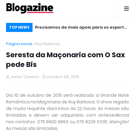
 Micareta em
Precisamos de mais apoio para os esportes
Ho
TOP NEWS
impopulares, diz Júnior Queiroz
Ga
Página inicial
Ruy Barbosa
20
Seresta da Maçonaria com O Sax
pede Bis
Junior Queiroz
outubro 08, 2015
Dia 10 de outubro de 2015 será realizado a Grande Noite
Romântica na Maçonaria de Ruy Barbosa. O show regado
de muito requinte dará início às 22 horas. As mesas são
limitadas e devem ser adquiridas com antecedência
nos contatos: 075 9920 9653 ou 075 9229 5335. Atenção!
As mesas são limitadas.