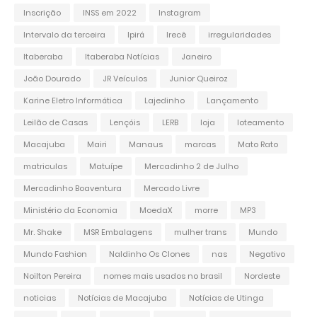
Inscrição
INSS em 2022
Instagram
Intervalo da terceira
Ipirá
Irecê
irregularidades
Itaberaba
Itaberaba Notícias
Janeiro
João Dourado
JR Veículos
Junior Queiroz
Karine Eletro Informática
Lajedinho
Lançamento
Leilão de Casas
Lençóis
LERB
loja
loteamento
Macajuba
Mairi
Manaus
marcas
Mato Rato
matriculas
Matuípe
Mercadinho 2 de Julho
Mercadinho Boaventura
Mercado Livre
Ministério da Economia
MoedaX
morre
MP3
Mr. Shake
MSR Embalagens
mulher trans
Mundo
Mundo Fashion
Naldinho Os Clones
nas
Negativo
Noilton Pereira
nomes mais usados no brasil
Nordeste
noticias
Notícias de Macajuba
Notícias de Utinga