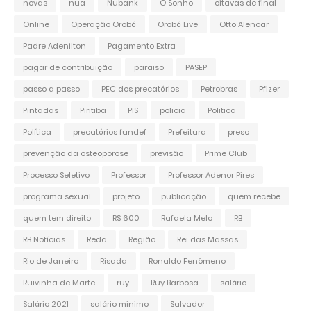
novas
nua
Nubank
O Sonho
oitavas de final
Online
Operação Orobó
Orobó Live
Otto Alencar
Padre Adenilton
Pagamento Extra
pagar de contribuição
paraiso
PASEP
passo a passo
PEC dos precatórios
Petrobras
Pfizer
Pintadas
Piritiba
PIS
policia
Politica
Política
precatórios fundef
Prefeitura
preso
prevenção da osteoporose
previsão
Prime Club
Processo Seletivo
Professor
Professor Adenor Pires
programa sexual
projeto
publicação
quem recebe
quem tem direito
R$ 600
Rafaela Melo
RB
RB Notícias
Reda
Região
Rei das Massas
Rio de Janeiro
Risada
Ronaldo Fenômeno
Ruivinha de Marte
ruy
Ruy Barbosa
salário
Salário 2021
salário minimo
Salvador