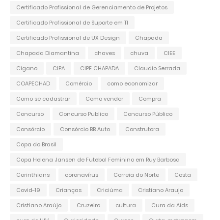
Certificado Profissional de Gerenciamento de Projetos
Certificado Profissional de Suporte em TI
Certificado Profissional de UX Design
Chapada
Chapada Diamantina
chaves
chuva
CIEE
Cigano
CIPA
CIPE CHAPADA
Claudio Serrada
COAPECHAD
Comércio
como economizar
Como se cadastrar
Como vender
Compra
Concurso
Concurso Publico
Concurso Público
Consórcio
Consórcio BB Auto
Construtora
Copa do Brasil
Copa Helena Jansen de Futebol Feminino em Ruy Barbosa
Corinthians
coronavírus
Correia do Norte
Costa
Covid-19
Crianças
Criciúma
Cristiano Araujo
Cristiano Araújo
Cruzeiro
cultura
Cura da Aids