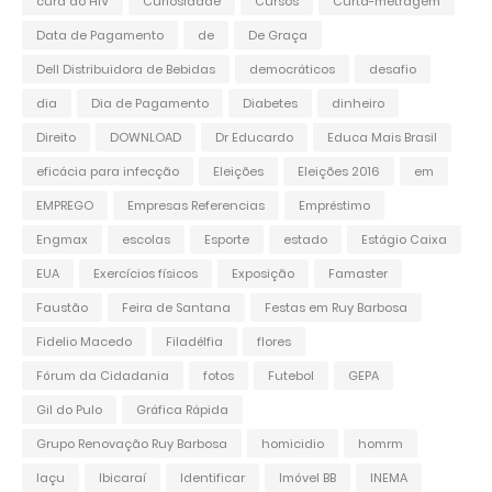
cura do HIV
Curiosidade
Cursos
Curta-metragem
Data de Pagamento
de
De Graça
Dell Distribuidora de Bebidas
democráticos
desafio
dia
Dia de Pagamento
Diabetes
dinheiro
Direito
DOWNLOAD
Dr Educardo
Educa Mais Brasil
eficácia para infecção
Eleições
Eleições 2016
em
EMPREGO
Empresas Referencias
Empréstimo
Engmax
escolas
Esporte
estado
Estágio Caixa
EUA
Exercícios físicos
Exposição
Famaster
Faustão
Feira de Santana
Festas em Ruy Barbosa
Fidelio Macedo
Filadélfia
flores
Fórum da Cidadania
fotos
Futebol
GEPA
Gil do Pulo
Gráfica Rápida
Grupo Renovação Ruy Barbosa
homicidio
homrm
Iaçu
Ibicaraí
Identificar
Imóvel BB
INEMA