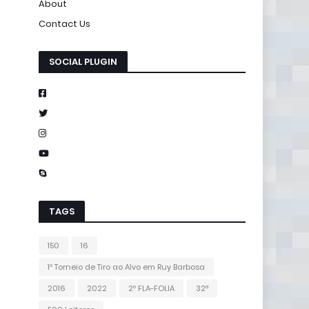
About
Contact Us
SOCIAL PLUGIN
TAGS
150
16
1º Torneio de Tiro ao Alvo em Ruy Barbosa
2016
2022
2º FLA-FOLIA
32ª