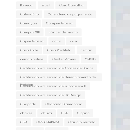
Boneca
Brasil
Caio Carvalho
Calendário
Calendário de pagamento
Camaçari
Campim Grosso
Campus XIII
câncer de mama
Capim Grosso
carro
casa
Casa Forte
Casa Predileta
ceman
ceman online
Center Móveis
CEPUD
Certificado Profissional de Análise de Dados
Certificado Profissional de Gerenciamento de
Projetos
Certificado Profissional de Suporte em TI
Certificado Profissional de UX Design
Chapada
Chapada Diamantina
chaves
chuva
CIEE
Cigano
CIPA
CIPE CHAPADA
Claudio Serrada