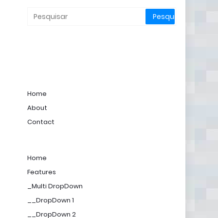
Home
About
Contact
Home
Features
_Multi DropDown
__DropDown 1
__DropDown 2