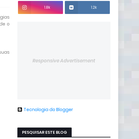
1.8k
1.2k
égias
sde o
suas
Responsive Advertisement
Tecnologia do Blogger
PESQUISAR ESTE BLOG