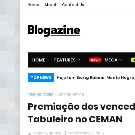
Home
About
Contact Us
HOME
FEATURES
MEGA
Hoje tem Swing Baiano, Monte Negro,
TOP NEWS
Página inicial
ceman online
Premiação dos vencedo
Tabuleiro no CEMAN
Junior Queiroz
novembro 10, 2015