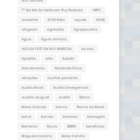
500 Leitores
7º Ajá Mé de Verão em Ruy Barbosa
ABPC
acidente
ACM Neto
açude
ADAB
afogado
agressão
Agropecuária
Agua
Águia de Haia
ALELUIA FEST EM RUY BARBOSA
Ao vivo
Apostila
arte
Assistir
Atendimento
Atividade física
atrações
auxiliar paciente
Auxílio Brasil
Auxílio Emergencial
auxílio-aluguel
azeite
Bahia
Baixa Grande
banco
Banco do Brasil
band
banda
barbosa
barragem
Barreiras
Bauru
BBB16
benefícios
Blogueiro baiano
Bolsa Família