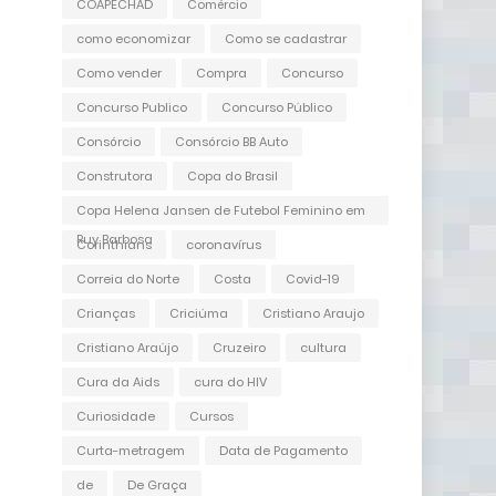
COAPECHAD
Comércio
como economizar
Como se cadastrar
Como vender
Compra
Concurso
Concurso Publico
Concurso Público
Consórcio
Consórcio BB Auto
Construtora
Copa do Brasil
Copa Helena Jansen de Futebol Feminino em
Ruy Barbosa
Corinthians
coronavírus
Correia do Norte
Costa
Covid-19
Crianças
Criciúma
Cristiano Araujo
Cristiano Araújo
Cruzeiro
cultura
Cura da Aids
cura do HIV
Curiosidade
Cursos
Curta-metragem
Data de Pagamento
de
De Graça