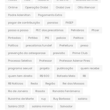
Online
Operação Orobó
Orobó Live
Otto Alencar
Padre Adenilton
Pagamento Extra
pagar de contribuição
paraiso
PASEP
passo a passo
PEC dos precatórios
Petrobras
Pfizer
Pintadas
Piritiba
PIS
policia
Politica
Política
precatórios fundef
Prefeitura
preso
prevenção da osteoporose
previsão
Prime Club
Processo Seletivo
Professor
Professor Adenor Pires
programa sexual
projeto
publicação
quem recebe
quem tem direito
R$ 600
Rafaela Melo
RB
RB Notícias
Reda
Região
Rei das Massas
Rio de Janeiro
Risada
Ronaldo Fenômeno
Ruivinha de Marte
ruy
Ruy Barbosa
salário
Salário 2021
salário minimo
Salvador