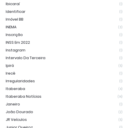
Ibicaraí
(1)
Identificar
(1)
Imóvel BB
(1)
INEMA
(3)
Inscrição
(1)
INSS Em 2022
(1)
Instagram
(1)
Intervalo Da Terceira
(1)
Ipirá
(5)
Irecê
(1)
Irregularidades
(1)
Itaberaba
(4)
Itaberaba Notícias
(14)
Janeiro
(1)
João Dourado
(2)
JR Veículos
(5)
Junior Queiroz
(1)