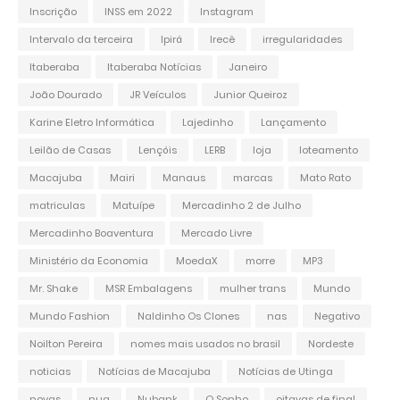
Inscrição
INSS em 2022
Instagram
Intervalo da terceira
Ipirá
Irecê
irregularidades
Itaberaba
Itaberaba Notícias
Janeiro
João Dourado
JR Veículos
Junior Queiroz
Karine Eletro Informática
Lajedinho
Lançamento
Leilão de Casas
Lençóis
LERB
loja
loteamento
Macajuba
Mairi
Manaus
marcas
Mato Rato
matriculas
Matuípe
Mercadinho 2 de Julho
Mercadinho Boaventura
Mercado Livre
Ministério da Economia
MoedaX
morre
MP3
Mr. Shake
MSR Embalagens
mulher trans
Mundo
Mundo Fashion
Naldinho Os Clones
nas
Negativo
Noilton Pereira
nomes mais usados no brasil
Nordeste
noticias
Notícias de Macajuba
Notícias de Utinga
novas
nua
Nubank
O Sonho
oitavas de final