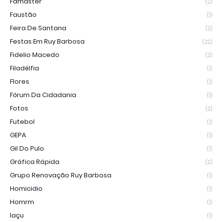
Famaster
(2)
Faustão
(1)
Feira De Santana
(2)
Festas Em Ruy Barbosa
(22)
Fidelio Macedo
(2)
Filadélfia
(1)
Flores
(1)
Fórum Da Cidadania
(1)
Fotos
(2)
Futebol
(1)
GEPA
(1)
Gil Do Pulo
(1)
Gráfica Rápida
(2)
Grupo Renovação Ruy Barbosa
(1)
Homicidio
(1)
Homrm
(1)
Iaçu
(1)