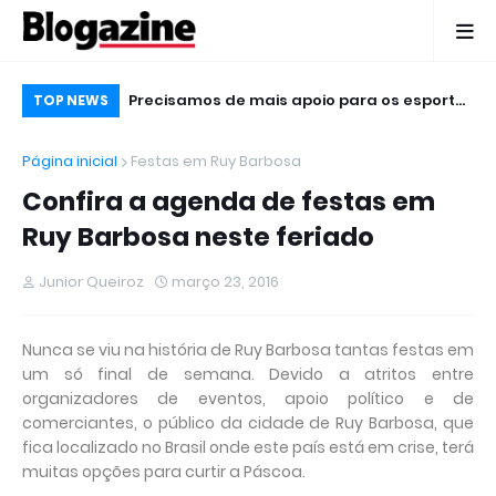
 Micareta em
Precisamos de mais apoio para os esportes
Ho
TOP NEWS
impopulares, diz Júnior Queiroz
Ga
Página inicial
Festas em Ruy Barbosa
20
Confira a agenda de festas em
Ruy Barbosa neste feriado
Junior Queiroz
março 23, 2016
Nunca se viu na história de Ruy Barbosa tantas festas em
um só final de semana. Devido a atritos entre
organizadores de eventos, apoio político e de
comerciantes, o público da cidade de Ruy Barbosa, que
fica localizado no Brasil onde este país está em crise, terá
muitas opções para curtir a Páscoa.