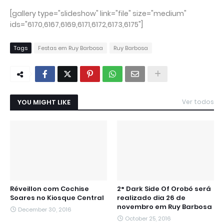
[gallery type="slideshow" link="file" size="medium"
ids="6170,6167,6169,6171,6172,6173,6175"]
Tags
Festas em Ruy Barbosa
Ruy Barbosa
YOU MIGHT LIKE
Ver todos
Réveillon com Cochise
2° Dark Side Of Orobó será
Soares no Kiosque Central
realizado dia 26 de
novembro em Ruy Barbosa
December 30, 2016
October 25, 2016