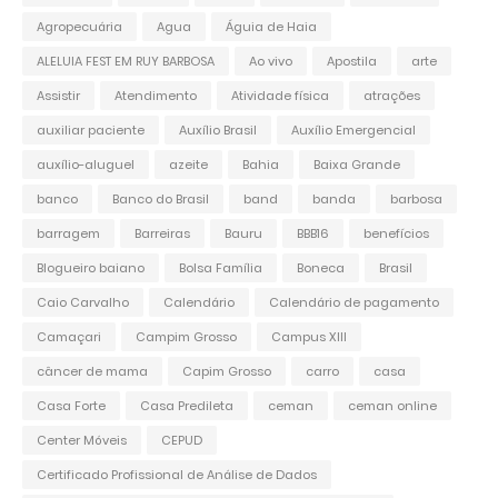
Agropecuária
Agua
Águia de Haia
ALELUIA FEST EM RUY BARBOSA
Ao vivo
Apostila
arte
Assistir
Atendimento
Atividade física
atrações
auxiliar paciente
Auxílio Brasil
Auxílio Emergencial
auxílio-aluguel
azeite
Bahia
Baixa Grande
banco
Banco do Brasil
band
banda
barbosa
barragem
Barreiras
Bauru
BBB16
benefícios
Blogueiro baiano
Bolsa Família
Boneca
Brasil
Caio Carvalho
Calendário
Calendário de pagamento
Camaçari
Campim Grosso
Campus XIII
câncer de mama
Capim Grosso
carro
casa
Casa Forte
Casa Predileta
ceman
ceman online
Center Móveis
CEPUD
Certificado Profissional de Análise de Dados