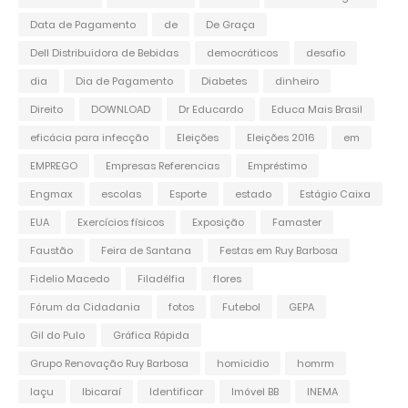
Data de Pagamento
de
De Graça
Dell Distribuidora de Bebidas
democráticos
desafio
dia
Dia de Pagamento
Diabetes
dinheiro
Direito
DOWNLOAD
Dr Educardo
Educa Mais Brasil
eficácia para infecção
Eleições
Eleições 2016
em
EMPREGO
Empresas Referencias
Empréstimo
Engmax
escolas
Esporte
estado
Estágio Caixa
EUA
Exercícios físicos
Exposição
Famaster
Faustão
Feira de Santana
Festas em Ruy Barbosa
Fidelio Macedo
Filadélfia
flores
Fórum da Cidadania
fotos
Futebol
GEPA
Gil do Pulo
Gráfica Rápida
Grupo Renovação Ruy Barbosa
homicidio
homrm
Iaçu
Ibicaraí
Identificar
Imóvel BB
INEMA