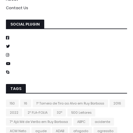
Contact Us
SOCIAL PLUGIN
TAGS
150
16
1º Torneio de Tiro ao Alvo em Ruy Barbosa
2016
2022
2º FLA-FOLIA
32ª
500 Leitores
7º Ajá Mé de Verão em Ruy Barbosa
ABPC
acidente
ACM Neto
açude
ADAB
afogado
agressão