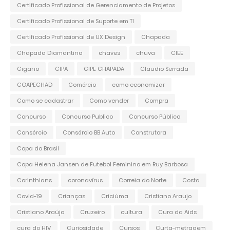
Certificado Profissional de Gerenciamento de Projetos
Certificado Profissional de Suporte em TI
Certificado Profissional de UX Design
Chapada
Chapada Diamantina
chaves
chuva
CIEE
Cigano
CIPA
CIPE CHAPADA
Claudio Serrada
COAPECHAD
Comércio
como economizar
Como se cadastrar
Como vender
Compra
Concurso
Concurso Publico
Concurso Público
Consórcio
Consórcio BB Auto
Construtora
Copa do Brasil
Copa Helena Jansen de Futebol Feminino em Ruy Barbosa
Corinthians
coronavírus
Correia do Norte
Costa
Covid-19
Crianças
Criciúma
Cristiano Araujo
Cristiano Araújo
Cruzeiro
cultura
Cura da Aids
cura do HIV
Curiosidade
Cursos
Curta-metragem