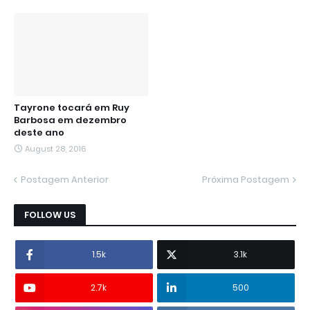
Tayrone tocará em Ruy
Barbosa em dezembro
deste ano
August 28, 2016
Postagem Anterior
Próxima Postagem
FOLLOW US
1.5k
3.1k
2.7k
500