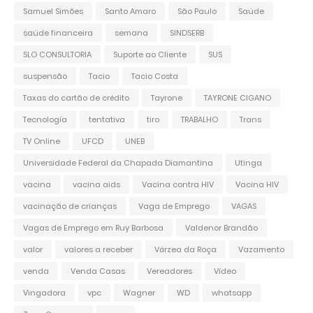
Samuel Simões
Santo Amaro
São Paulo
Saúde
saúde financeira
semana
SINDSERB
SLO CONSULTORIA
Suporte ao Cliente
SUS
suspensão
Tacio
Tacio Costa
Taxas do cartão de crédito
Tayrone
TAYRONE CIGANO
Tecnología
tentativa
tiro
TRABALHO
Trans
TV Online
UFCD
UNEB
Universidade Federal da Chapada Diamantina
Utinga
vacina
vacina aids
Vacina contra HIV
Vacina HIV
vacinação de crianças
Vaga de Emprego
VAGAS
Vagas de Emprego em Ruy Barbosa
Valdenor Brandão
valor
valores a receber
Várzea da Roça
Vazamento
venda
Venda Casas
Vereadores
Vídeo
Vingadora
vpc
Wagner
WD
whatsapp