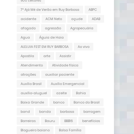
500 Leitores
7º Ajá Mé de Verão em Ruy Barbosa
ABPC
acidente
ACM Neto
açude
ADAB
afogado
agressão
Agropecuária
Agua
Águia de Haia
ALELUIA FEST EM RUY BARBOSA
Ao vivo
Apostila
arte
Assistir
Atendimento
Atividade física
atrações
auxiliar paciente
Auxílio Brasil
Auxílio Emergencial
auxílio-aluguel
azeite
Bahia
Baixa Grande
banco
Banco do Brasil
band
banda
barbosa
barragem
Barreiras
Bauru
BBB16
benefícios
Blogueiro baiano
Bolsa Família