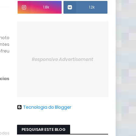
1.8k
1.2k
 moto
antes
ofreu
Responsive Advertisement
cias
Tecnologia do Blogger
PESQUISAR ESTE BLOG
todos