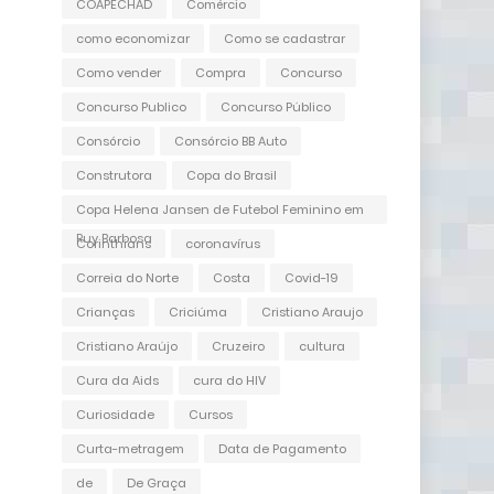
COAPECHAD
Comércio
como economizar
Como se cadastrar
Como vender
Compra
Concurso
Concurso Publico
Concurso Público
Consórcio
Consórcio BB Auto
Construtora
Copa do Brasil
Copa Helena Jansen de Futebol Feminino em
Ruy Barbosa
Corinthians
coronavírus
Correia do Norte
Costa
Covid-19
Crianças
Criciúma
Cristiano Araujo
Cristiano Araújo
Cruzeiro
cultura
Cura da Aids
cura do HIV
Curiosidade
Cursos
Curta-metragem
Data de Pagamento
de
De Graça