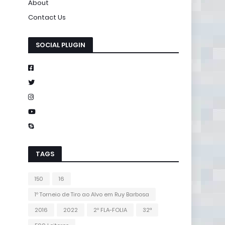
About
Contact Us
SOCIAL PLUGIN
TAGS
150
16
1º Torneio de Tiro ao Alvo em Ruy Barbosa
2016
2022
2º FLA-FOLIA
32ª