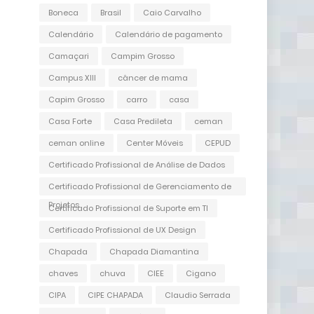
Boneca
Brasil
Caio Carvalho
Calendário
Calendário de pagamento
Camaçari
Campim Grosso
Campus XIII
câncer de mama
Capim Grosso
carro
casa
Casa Forte
Casa Predileta
ceman
ceman online
Center Móveis
CEPUD
Certificado Profissional de Análise de Dados
Certificado Profissional de Gerenciamento de
Projetos
Certificado Profissional de Suporte em TI
Certificado Profissional de UX Design
Chapada
Chapada Diamantina
chaves
chuva
CIEE
Cigano
CIPA
CIPE CHAPADA
Claudio Serrada