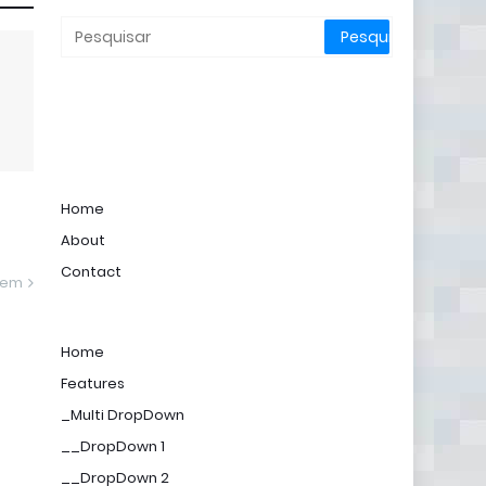
Home
About
Contact
gem
Home
Features
_Multi DropDown
__DropDown 1
__DropDown 2