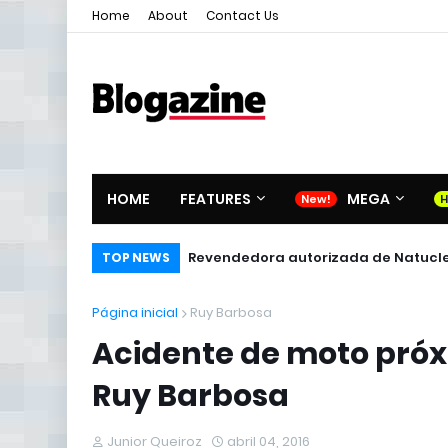
Home
About
Contact Us
HOME
FEATURES
MEGA
Revendedora autorizada de Natucl
TOP NEWS
Página inicial
Ruy Barbosa
Acidente de moto próx
Ruy Barbosa
Junior Queiroz
abril 04, 2016