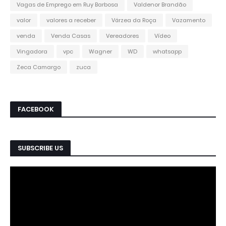
Vagas de Emprego em Ruy Barbosa
Valdenor Brandão
valor
valores a receber
Várzea da Roça
Vazamento
venda
Venda Casas
Vereadores
Vídeo
Vingadora
vpc
Wagner
WD
whatsapp
Zeca Camargo
zuca
FACEBOOK
SUBSCRIBE US