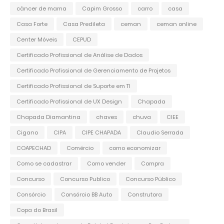
câncer de mama
Capim Grosso
carro
casa
Casa Forte
Casa Predileta
ceman
ceman online
Center Móveis
CEPUD
Certificado Profissional de Análise de Dados
Certificado Profissional de Gerenciamento de Projetos
Certificado Profissional de Suporte em TI
Certificado Profissional de UX Design
Chapada
Chapada Diamantina
chaves
chuva
CIEE
Cigano
CIPA
CIPE CHAPADA
Claudio Serrada
COAPECHAD
Comércio
como economizar
Como se cadastrar
Como vender
Compra
Concurso
Concurso Publico
Concurso Público
Consórcio
Consórcio BB Auto
Construtora
Copa do Brasil