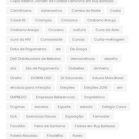
Copa Helena Jansen de Futebol Feminino em Ruy Barbosa
Corinthians
coronavírus
Correia do Norte
Costa
Covid-19
Crianças
Criciúma
Cristiano Araujo
Cristiano Araújo
Cruzeiro
cultura
Cura da Aids
cura do HIV
Curiosidade
Cursos
Curta-metragem
Data de Pagamento
de
De Graça
Dell Distribuidora de Bebidas
democráticos
desafio
dia
Dia de Pagamento
Diabetes
dinheiro
Direito
DOWNLOAD
Dr Educardo
Educa Mais Brasil
eficácia para infecção
Eleições
Eleições 2016
em
EMPREGO
Empresas Referencias
Empréstimo
Engmax
escolas
Esporte
estado
Estágio Caixa
EUA
Exercícios físicos
Exposição
Famaster
Faustão
Feira de Santana
Festas em Ruy Barbosa
Fidelio Macedo
Filadélfia
flores