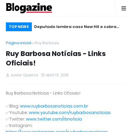
te Negro,
Deputado lembra caso New Hit e cobra
Mu
TOP NEWS
eban no Micareta
punição
Ja
Página inicial
Ruy Barbosa
Ruy Barbosa Notícias - Links
Oficiais!
Junior Queiroz
abril 13, 2016
Ruy Barbosa Notícias - Links Oficiais!
✅Blog:
www.ruybarbosanoticias.com.br
✅Youtube:
www.youtube.com/ruybarbosanoticias
✅Twitter:
www.twitter.com/rbnoticia
✅Instagram: