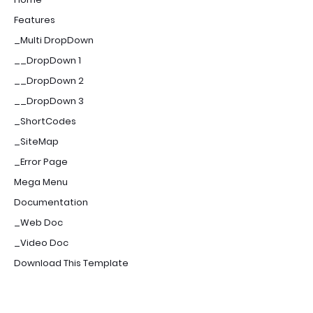
Features
_Multi DropDown
__DropDown 1
__DropDown 2
__DropDown 3
_ShortCodes
_SiteMap
_Error Page
Mega Menu
Documentation
_Web Doc
_Video Doc
Download This Template