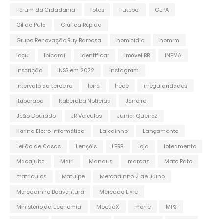
Fórum da Cidadania
fotos
Futebol
GEPA
Gil do Pulo
Gráfica Rápida
Grupo Renovação Ruy Barbosa
homicidio
homrm
Iaçu
Ibicaraí
Identificar
Imóvel BB
INEMA
Inscrição
INSS em 2022
Instagram
Intervalo da terceira
Ipirá
Irecê
irregularidades
Itaberaba
Itaberaba Notícias
Janeiro
João Dourado
JR Veículos
Junior Queiroz
Karine Eletro Informática
Lajedinho
Lançamento
Leilão de Casas
Lençóis
LERB
loja
loteamento
Macajuba
Mairi
Manaus
marcas
Mato Rato
matriculas
Matuípe
Mercadinho 2 de Julho
Mercadinho Boaventura
Mercado Livre
Ministério da Economia
MoedaX
morre
MP3