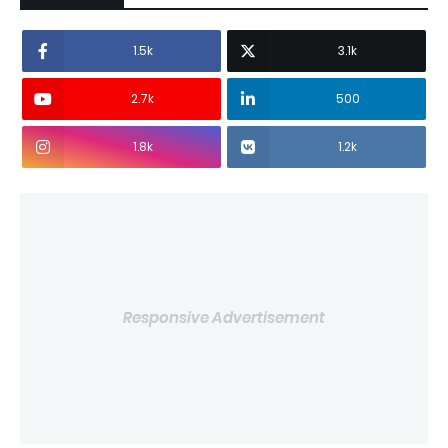
1.5k
3.1k
2.7k
500
1.8k
1.2k
Responsive Advertisement