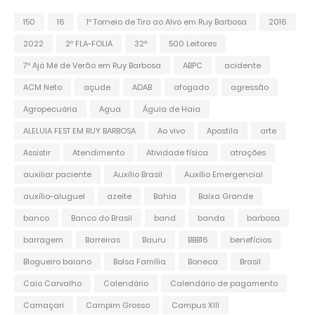
150
16
1º Torneio de Tiro ao Alvo em Ruy Barbosa
2016
2022
2º FLA-FOLIA
32ª
500 Leitores
7º Ajá Mé de Verão em Ruy Barbosa
ABPC
acidente
ACM Neto
açude
ADAB
afogado
agressão
Agropecuária
Agua
Águia de Haia
ALELUIA FEST EM RUY BARBOSA
Ao vivo
Apostila
arte
Assistir
Atendimento
Atividade física
atrações
auxiliar paciente
Auxílio Brasil
Auxílio Emergencial
auxílio-aluguel
azeite
Bahia
Baixa Grande
banco
Banco do Brasil
band
banda
barbosa
barragem
Barreiras
Bauru
BBB16
benefícios
Blogueiro baiano
Bolsa Família
Boneca
Brasil
Caio Carvalho
Calendário
Calendário de pagamento
Camaçari
Campim Grosso
Campus XIII