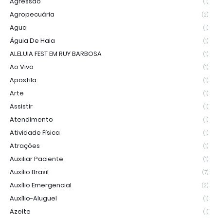
Agressão
(1)
Agropecuária
(2)
Agua
(1)
Águia De Haia
(1)
ALELUIA FEST EM RUY BARBOSA
(1)
Ao Vivo
(1)
Apostila
(1)
Arte
(1)
Assistir
(1)
Atendimento
(1)
Atividade Física
(1)
Atrações
(1)
Auxiliar Paciente
(1)
Auxílio Brasil
(7)
Auxílio Emergencial
(2)
Auxílio-Aluguel
(1)
Azeite
(1)