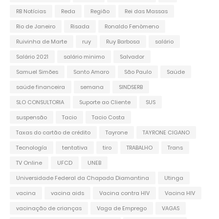
RB Notícias
Reda
Região
Rei das Massas
Rio de Janeiro
Risada
Ronaldo Fenômeno
Ruivinha de Marte
ruy
Ruy Barbosa
salário
Salário 2021
salário minimo
Salvador
Samuel Simões
Santo Amaro
São Paulo
Saúde
saúde financeira
semana
SINDSERB
SLO CONSULTORIA
Suporte ao Cliente
SUS
suspensão
Tacio
Tacio Costa
Taxas do cartão de crédito
Tayrone
TAYRONE CIGANO
Tecnología
tentativa
tiro
TRABALHO
Trans
TV Online
UFCD
UNEB
Universidade Federal da Chapada Diamantina
Utinga
vacina
vacina aids
Vacina contra HIV
Vacina HIV
vacinação de crianças
Vaga de Emprego
VAGAS