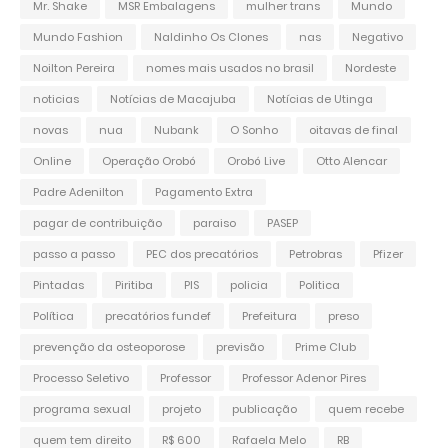
Mr. Shake
MSR Embalagens
mulher trans
Mundo
Mundo Fashion
Naldinho Os Clones
nas
Negativo
Noilton Pereira
nomes mais usados no brasil
Nordeste
noticias
Notícias de Macajuba
Notícias de Utinga
novas
nua
Nubank
O Sonho
oitavas de final
Online
Operação Orobó
Orobó Live
Otto Alencar
Padre Adenilton
Pagamento Extra
pagar de contribuição
paraiso
PASEP
passo a passo
PEC dos precatórios
Petrobras
Pfizer
Pintadas
Piritiba
PIS
policia
Politica
Política
precatórios fundef
Prefeitura
preso
prevenção da osteoporose
previsão
Prime Club
Processo Seletivo
Professor
Professor Adenor Pires
programa sexual
projeto
publicação
quem recebe
quem tem direito
R$ 600
Rafaela Melo
RB