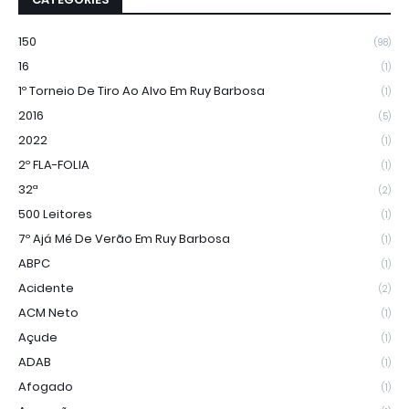
150
(98)
16
(1)
1º Torneio De Tiro Ao Alvo Em Ruy Barbosa
(1)
2016
(5)
2022
(1)
2º FLA-FOLIA
(1)
32ª
(2)
500 Leitores
(1)
7º Ajá Mé De Verão Em Ruy Barbosa
(1)
ABPC
(1)
Acidente
(2)
ACM Neto
(1)
Açude
(1)
ADAB
(1)
Afogado
(1)