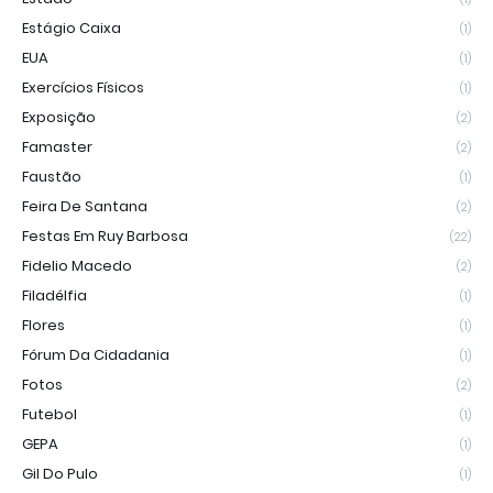
Estágio Caixa
(1)
EUA
(1)
Exercícios Físicos
(1)
Exposição
(2)
Famaster
(2)
Faustão
(1)
Feira De Santana
(2)
Festas Em Ruy Barbosa
(22)
Fidelio Macedo
(2)
Filadélfia
(1)
Flores
(1)
Fórum Da Cidadania
(1)
Fotos
(2)
Futebol
(1)
GEPA
(1)
Gil Do Pulo
(1)