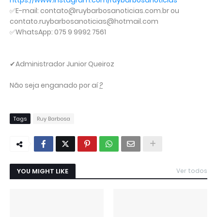
https://www.instagram.com/ruybarbosanoticias
✅E-mail: contato@ruybarbosanoticias.com.br ou
contato.ruybarbosanoticias@hotmail.com
✅WhatsApp: 075 9 9992 7561
✔Administrador Junior Queiroz
Não seja enganado por aí
?
Tags
Ruy Barbosa
YOU MIGHT LIKE
Ver todos