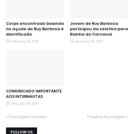
Corpo encontrado boiando
Jovem de Ruy Barbosa
no açude de Ruy Barbosa é
participou da seletiva para
identificado
Rainha do Carnaval
February 01, 2017
January 30, 2017
COMUNICADO IMPORTANTE
AOS INTERNAUTAS
January 30, 2017
Postagem Anterior
Próxima Postagem
FOLLOW US