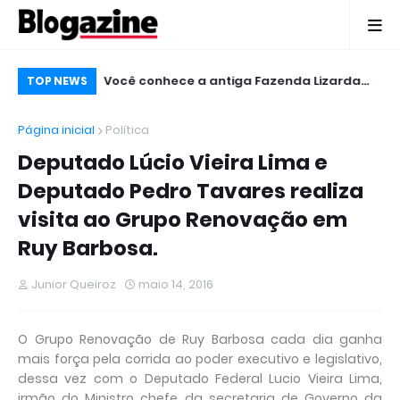
 - Materiais de
Você conhece a antiga Fazenda Lizarda
Re
TOP NEWS
a
em Ruy Barbosa ?
da
Página inicial
Política
co
Deputado Lúcio Vieira Lima e
Deputado Pedro Tavares realiza
visita ao Grupo Renovação em
Ruy Barbosa.
Junior Queiroz
maio 14, 2016
O Grupo Renovação de Ruy Barbosa cada dia ganha
mais força pela corrida ao poder executivo e legislativo,
dessa vez com o Deputado Federal Lucio Vieira Lima,
irmão do Ministro chefe da secretaria de Governo da