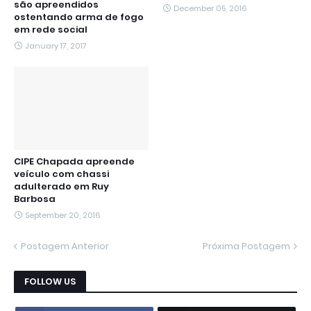
são apreendidos
December 05, 2016
ostentando arma de fogo
em rede social
January 17, 2017
CIPE Chapada apreende
veículo com chassi
adulterado em Ruy
Barbosa
September 20, 2016
Postagem Anterior
Próxima Postagem
FOLLOW US