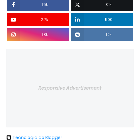
1.5k
3.1k
2.7k
500
1.8k
1.2k
Responsive Advertisement
Tecnologia do Blogger