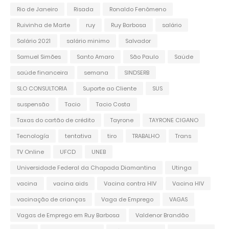
Rio de Janeiro
Risada
Ronaldo Fenômeno
Ruivinha de Marte
ruy
Ruy Barbosa
salário
Salário 2021
salário minimo
Salvador
Samuel Simões
Santo Amaro
São Paulo
Saúde
saúde financeira
semana
SINDSERB
SLO CONSULTORIA
Suporte ao Cliente
SUS
suspensão
Tacio
Tacio Costa
Taxas do cartão de crédito
Tayrone
TAYRONE CIGANO
Tecnología
tentativa
tiro
TRABALHO
Trans
TV Online
UFCD
UNEB
Universidade Federal da Chapada Diamantina
Utinga
vacina
vacina aids
Vacina contra HIV
Vacina HIV
vacinação de crianças
Vaga de Emprego
VAGAS
Vagas de Emprego em Ruy Barbosa
Valdenor Brandão