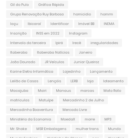
Gil do Pulo
Gráfica Rápida
Grupo Renovação Ruy Barbosa
homicidio
homrm
Iaçu
Ibicaraí
Identificar
Imóvel BB
INEMA
Inscrição
INSS em 2022
Instagram
Intervalo da terceira
Ipirá
Irecê
irregularidades
Itaberaba
Itaberaba Notícias
Janeiro
João Dourado
JR Veículos
Junior Queiroz
Karine Eletro Informática
Lajedinho
Lançamento
Leilão de Casas
Lençóis
LERB
loja
loteamento
Macajuba
Mairi
Manaus
marcas
Mato Rato
matriculas
Matuípe
Mercadinho 2 de Julho
Mercadinho Boaventura
Mercado Livre
Ministério da Economia
MoedaX
morre
MP3
Mr. Shake
MSR Embalagens
mulher trans
Mundo