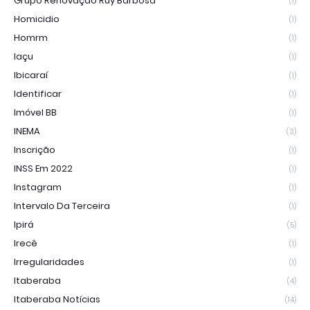
Grupo Renovação Ruy Barbosa
(1)
Homicidio
(1)
Homrm
(1)
Iaçu
(1)
Ibicaraí
(1)
Identificar
(1)
Imóvel BB
(1)
INEMA
(3)
Inscrição
(1)
INSS Em 2022
(1)
Instagram
(1)
Intervalo Da Terceira
(1)
Ipirá
(5)
Irecê
(1)
Irregularidades
(1)
Itaberaba
(4)
Itaberaba Notícias
(14)