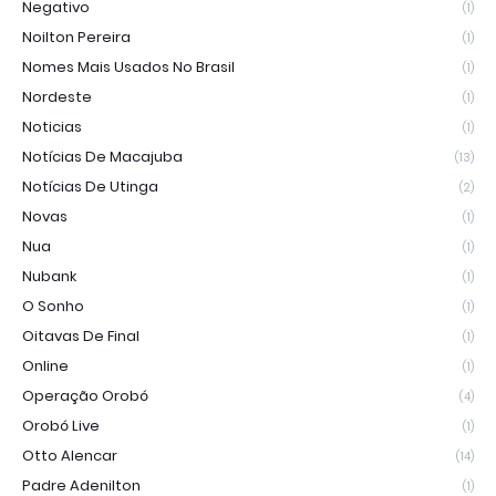
Negativo
(1)
Noilton Pereira
(1)
Nomes Mais Usados No Brasil
(1)
Nordeste
(1)
Noticias
(1)
Notícias De Macajuba
(13)
Notícias De Utinga
(2)
Novas
(1)
Nua
(1)
Nubank
(1)
O Sonho
(1)
Oitavas De Final
(1)
Online
(1)
Operação Orobó
(4)
Orobó Live
(1)
Otto Alencar
(14)
Padre Adenilton
(1)