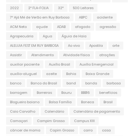
2022
2º FLA-FOLIA
32ª
500 Leitores
7º Ajá Mé de Verão em Ruy Barbosa
ABPC
acidente
ACM Neto
açude
ADAB
afogado
agressão
Agropecuária
Agua
Águia de Haia
ALELUIA FEST EM RUY BARBOSA
Ao vivo
Apostila
arte
Assistir
Atendimento
Atividade física
atrações
auxiliar paciente
Auxílio Brasil
Auxílio Emergencial
auxílio-aluguel
azeite
Bahia
Baixa Grande
banco
Banco do Brasil
band
banda
barbosa
barragem
Barreiras
Bauru
BBB16
benefícios
Blogueiro baiano
Bolsa Família
Boneca
Brasil
Caio Carvalho
Calendário
Calendário de pagamento
Camaçari
Campim Grosso
Campus XIII
câncer de mama
Capim Grosso
carro
casa