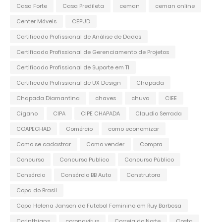
Casa Forte
Casa Predileta
ceman
ceman online
Center Móveis
CEPUD
Certificado Profissional de Análise de Dados
Certificado Profissional de Gerenciamento de Projetos
Certificado Profissional de Suporte em TI
Certificado Profissional de UX Design
Chapada
Chapada Diamantina
chaves
chuva
CIEE
Cigano
CIPA
CIPE CHAPADA
Claudio Serrada
COAPECHAD
Comércio
como economizar
Como se cadastrar
Como vender
Compra
Concurso
Concurso Publico
Concurso Público
Consórcio
Consórcio BB Auto
Construtora
Copa do Brasil
Copa Helena Jansen de Futebol Feminino em Ruy Barbosa
Corinthians
coronavírus
Correia do Norte
Costa