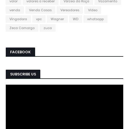
valor
valores a receber
Várzea da Roça
Vazamento
venda
Venda Casas
Vereadores
Vídeo
Vingadora
vpc
Wagner
WD
whatsapp
Zeca Camargo
zuca
FACEBOOK
SUBSCRIBE US