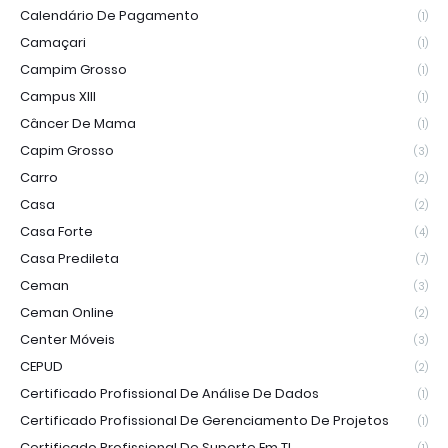
Calendário De Pagamento
(1)
Camaçari
(1)
Campim Grosso
(1)
Campus XIII
(1)
Câncer De Mama
(1)
Capim Grosso
(3)
Carro
(2)
Casa
(2)
Casa Forte
(4)
Casa Predileta
(7)
Ceman
(3)
Ceman Online
(2)
Center Móveis
(3)
CEPUD
(2)
Certificado Profissional De Análise De Dados
(1)
Certificado Profissional De Gerenciamento De Projetos
(1)
Certificado Profissional De Suporte Em TI