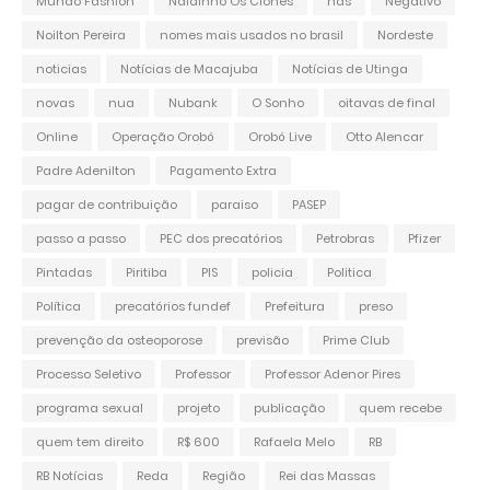
Mundo Fashion
Naldinho Os Clones
nas
Negativo
Noilton Pereira
nomes mais usados no brasil
Nordeste
noticias
Notícias de Macajuba
Notícias de Utinga
novas
nua
Nubank
O Sonho
oitavas de final
Online
Operação Orobó
Orobó Live
Otto Alencar
Padre Adenilton
Pagamento Extra
pagar de contribuição
paraiso
PASEP
passo a passo
PEC dos precatórios
Petrobras
Pfizer
Pintadas
Piritiba
PIS
policia
Politica
Política
precatórios fundef
Prefeitura
preso
prevenção da osteoporose
previsão
Prime Club
Processo Seletivo
Professor
Professor Adenor Pires
programa sexual
projeto
publicação
quem recebe
quem tem direito
R$ 600
Rafaela Melo
RB
RB Notícias
Reda
Região
Rei das Massas