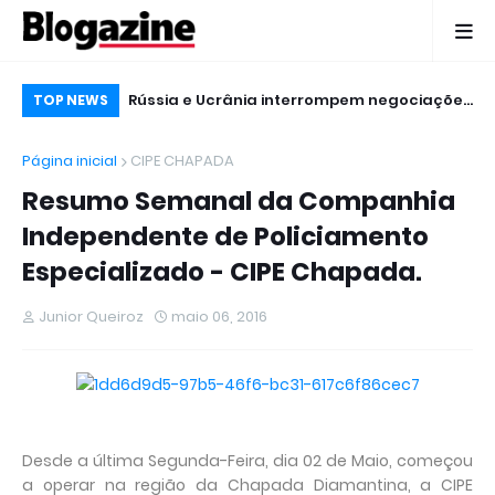
para os esportes
Rússia e Ucrânia interrompem negociações
Ho
TOP NEWS
iroz
logo no início da reunião
Ga
Página inicial
CIPE CHAPADA
20
Resumo Semanal da Companhia
Independente de Policiamento
Especializado - CIPE Chapada.
Junior Queiroz
maio 06, 2016
Desde a última Segunda-Feira, dia 02 de Maio, começou
a operar na região da Chapada Diamantina, a CIPE