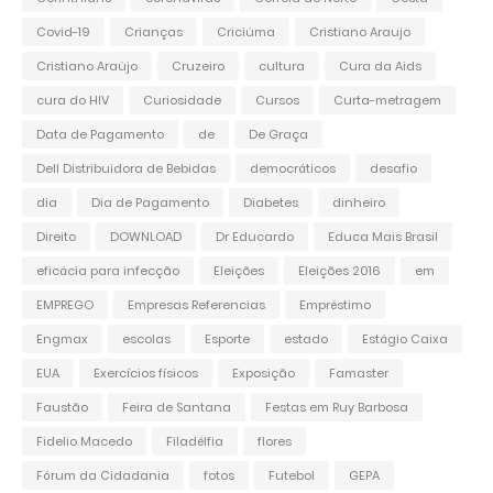
Covid-19
Crianças
Criciúma
Cristiano Araujo
Cristiano Araújo
Cruzeiro
cultura
Cura da Aids
cura do HIV
Curiosidade
Cursos
Curta-metragem
Data de Pagamento
de
De Graça
Dell Distribuidora de Bebidas
democráticos
desafio
dia
Dia de Pagamento
Diabetes
dinheiro
Direito
DOWNLOAD
Dr Educardo
Educa Mais Brasil
eficácia para infecção
Eleições
Eleições 2016
em
EMPREGO
Empresas Referencias
Empréstimo
Engmax
escolas
Esporte
estado
Estágio Caixa
EUA
Exercícios físicos
Exposição
Famaster
Faustão
Feira de Santana
Festas em Ruy Barbosa
Fidelio Macedo
Filadélfia
flores
Fórum da Cidadania
fotos
Futebol
GEPA