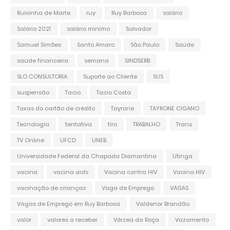
Ruivinha de Marte
ruy
Ruy Barbosa
salário
Salário 2021
salário minimo
Salvador
Samuel Simões
Santo Amaro
São Paulo
Saúde
saúde financeira
semana
SINDSERB
SLO CONSULTORIA
Suporte ao Cliente
SUS
suspensão
Tacio
Tacio Costa
Taxas do cartão de crédito
Tayrone
TAYRONE CIGANO
Tecnología
tentativa
tiro
TRABALHO
Trans
TV Online
UFCD
UNEB
Universidade Federal da Chapada Diamantina
Utinga
vacina
vacina aids
Vacina contra HIV
Vacina HIV
vacinação de crianças
Vaga de Emprego
VAGAS
Vagas de Emprego em Ruy Barbosa
Valdenor Brandão
valor
valores a receber
Várzea da Roça
Vazamento