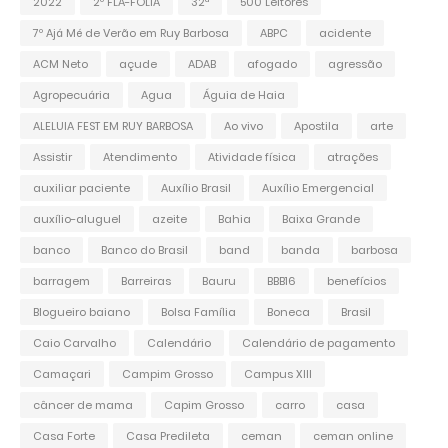
2022
2º FLA-FOLIA
32ª
500 Leitores
7º Ajá Mé de Verão em Ruy Barbosa
ABPC
acidente
ACM Neto
açude
ADAB
afogado
agressão
Agropecuária
Agua
Águia de Haia
ALELUIA FEST EM RUY BARBOSA
Ao vivo
Apostila
arte
Assistir
Atendimento
Atividade física
atrações
auxiliar paciente
Auxílio Brasil
Auxílio Emergencial
auxílio-aluguel
azeite
Bahia
Baixa Grande
banco
Banco do Brasil
band
banda
barbosa
barragem
Barreiras
Bauru
BBB16
benefícios
Blogueiro baiano
Bolsa Família
Boneca
Brasil
Caio Carvalho
Calendário
Calendário de pagamento
Camaçari
Campim Grosso
Campus XIII
câncer de mama
Capim Grosso
carro
casa
Casa Forte
Casa Predileta
ceman
ceman online