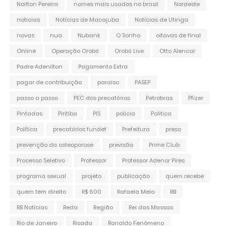
Noilton Pereira
nomes mais usados no brasil
Nordeste
noticias
Notícias de Macajuba
Notícias de Utinga
novas
nua
Nubank
O Sonho
oitavas de final
Online
Operação Orobó
Orobó Live
Otto Alencar
Padre Adenilton
Pagamento Extra
pagar de contribuição
paraiso
PASEP
passo a passo
PEC dos precatórios
Petrobras
Pfizer
Pintadas
Piritiba
PIS
policia
Politica
Política
precatórios fundef
Prefeitura
preso
prevenção da osteoporose
previsão
Prime Club
Processo Seletivo
Professor
Professor Adenor Pires
programa sexual
projeto
publicação
quem recebe
quem tem direito
R$ 600
Rafaela Melo
RB
RB Notícias
Reda
Região
Rei das Massas
Rio de Janeiro
Risada
Ronaldo Fenômeno