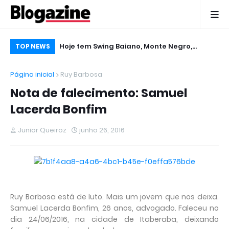
 Micareta em
Hoje tem Swing Baiano, Monte Negro,
De
TOP NEWS
Gabriel Levy, Edcity e Tigreban no Micareta
pu
Página inicial
Ruy Barbosa
2016 em Ruy Barbosa
Nota de falecimento: Samuel
Lacerda Bonfim
Junior Queiroz
junho 26, 2016
Ruy Barbosa está de luto. Mais um jovem que nos deixa.
Samuel Lacerda Bonfim, 26 anos, advogado. Faleceu no
dia 24/06/2016, na cidade de Itaberaba, deixando