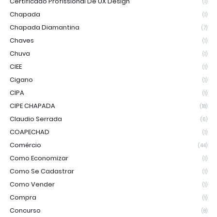
Certificado Profissional De UX Design
(1)
Chapada
(1)
Chapada Diamantina
(7)
Chaves
(1)
Chuva
(1)
CIEE
(1)
Cigano
(1)
CIPA
(1)
CIPE CHAPADA
(18)
Claudio Serrada
(6)
COAPECHAD
(1)
Comércio
(44)
Como Economizar
(1)
Como Se Cadastrar
(1)
Como Vender
(1)
Compra
(1)
Concurso
(8)