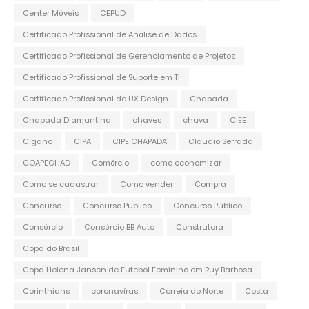
Center Móveis
CEPUD
Certificado Profissional de Análise de Dados
Certificado Profissional de Gerenciamento de Projetos
Certificado Profissional de Suporte em TI
Certificado Profissional de UX Design
Chapada
Chapada Diamantina
chaves
chuva
CIEE
Cigano
CIPA
CIPE CHAPADA
Claudio Serrada
COAPECHAD
Comércio
como economizar
Como se cadastrar
Como vender
Compra
Concurso
Concurso Publico
Concurso Público
Consórcio
Consórcio BB Auto
Construtora
Copa do Brasil
Copa Helena Jansen de Futebol Feminino em Ruy Barbosa
Corinthians
coronavírus
Correia do Norte
Costa