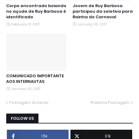
Corpo encontrado boiando
Jovem de Ruy Barbosa
no açude de Ruy Barbosa é
participou da seletiva para
identificado
Rainha do Carnaval
February 01, 2017
January 30, 2017
COMUNICADO IMPORTANTE
AOS INTERNAUTAS
January 30, 2017
Postagem Anterior
Próxima Postagem
FOLLOW US
1.5k
3.1k