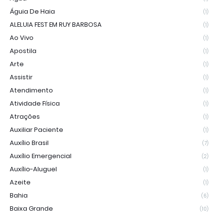
Águia De Haia
(1)
ALELUIA FEST EM RUY BARBOSA
(1)
Ao Vivo
(1)
Apostila
(1)
Arte
(1)
Assistir
(1)
Atendimento
(1)
Atividade Física
(1)
Atrações
(1)
Auxiliar Paciente
(1)
Auxílio Brasil
(7)
Auxílio Emergencial
(2)
Auxílio-Aluguel
(1)
Azeite
(1)
Bahia
(6)
Baixa Grande
(10)