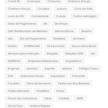
Covid-19
Crianças
Criciúma
Cristiano Araujo
Cristiano Araújo
Cruzeiro
cultura
Cura da Aids
cura do HIV
Curiosidade
Cursos
Curta-metragem
Data de Pagamento
de
De Graça
Dell Distribuidora de Bebidas
democráticos
desafio
dia
Dia de Pagamento
Diabetes
dinheiro
Direito
DOWNLOAD
Dr Educardo
Educa Mais Brasil
eficácia para infecção
Eleições
Eleições 2016
em
EMPREGO
Empresas Referencias
Empréstimo
Engmax
escolas
Esporte
estado
Estágio Caixa
EUA
Exercícios físicos
Exposição
Famaster
Faustão
Feira de Santana
Festas em Ruy Barbosa
Fidelio Macedo
Filadélfia
flores
Fórum da Cidadania
fotos
Futebol
GEPA
Gil do Pulo
Gráfica Rápida