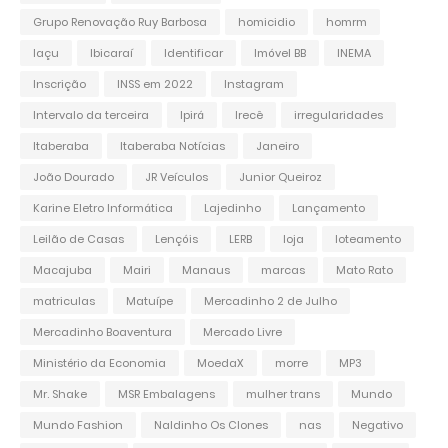
Grupo Renovação Ruy Barbosa
homicidio
homrm
Iaçu
Ibicaraí
Identificar
Imóvel BB
INEMA
Inscrição
INSS em 2022
Instagram
Intervalo da terceira
Ipirá
Irecê
irregularidades
Itaberaba
Itaberaba Notícias
Janeiro
João Dourado
JR Veículos
Junior Queiroz
Karine Eletro Informática
Lajedinho
Lançamento
Leilão de Casas
Lençóis
LERB
loja
loteamento
Macajuba
Mairi
Manaus
marcas
Mato Rato
matriculas
Matuípe
Mercadinho 2 de Julho
Mercadinho Boaventura
Mercado Livre
Ministério da Economia
MoedaX
morre
MP3
Mr. Shake
MSR Embalagens
mulher trans
Mundo
Mundo Fashion
Naldinho Os Clones
nas
Negativo