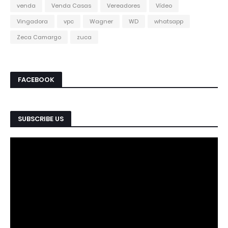
venda
Venda Casas
Vereadores
Vídeo
Vingadora
vpc
Wagner
WD
whatsapp
Zeca Camargo
zuca
FACEBOOK
SUBSCRIBE US