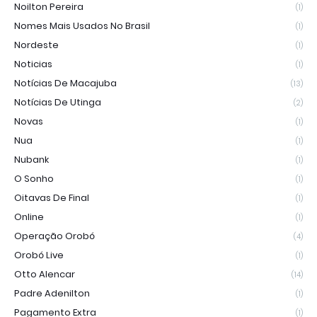
Noilton Pereira
(1)
Nomes Mais Usados No Brasil
(1)
Nordeste
(1)
Noticias
(1)
Notícias De Macajuba
(13)
Notícias De Utinga
(2)
Novas
(1)
Nua
(1)
Nubank
(1)
O Sonho
(1)
Oitavas De Final
(1)
Online
(1)
Operação Orobó
(4)
Orobó Live
(1)
Otto Alencar
(14)
Padre Adenilton
(1)
Pagamento Extra
(1)