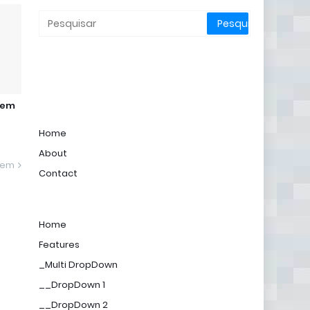
 em
Home
About
gem
Contact
Home
Features
_Multi DropDown
__DropDown 1
__DropDown 2