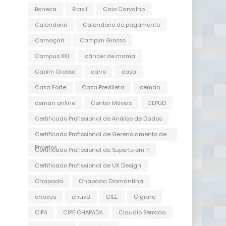
Boneca
Brasil
Caio Carvalho
Calendário
Calendário de pagamento
Camaçari
Campim Grosso
Campus XIII
câncer de mama
Capim Grosso
carro
casa
Casa Forte
Casa Predileta
ceman
ceman online
Center Móveis
CEPUD
Certificado Profissional de Análise de Dados
Certificado Profissional de Gerenciamento de
Projetos
Certificado Profissional de Suporte em TI
Certificado Profissional de UX Design
Chapada
Chapada Diamantina
chaves
chuva
CIEE
Cigano
CIPA
CIPE CHAPADA
Claudio Serrada