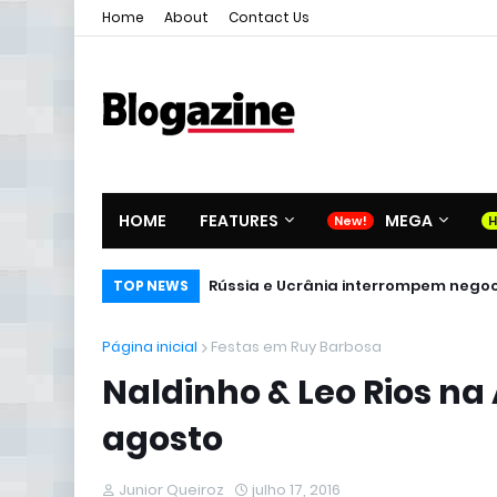
Home
About
Contact Us
HOME
FEATURES
MEGA
Rússia e Ucrânia interrompem negoci
TOP NEWS
Página inicial
Festas em Ruy Barbosa
Naldinho & Leo Rios na
agosto
Junior Queiroz
julho 17, 2016