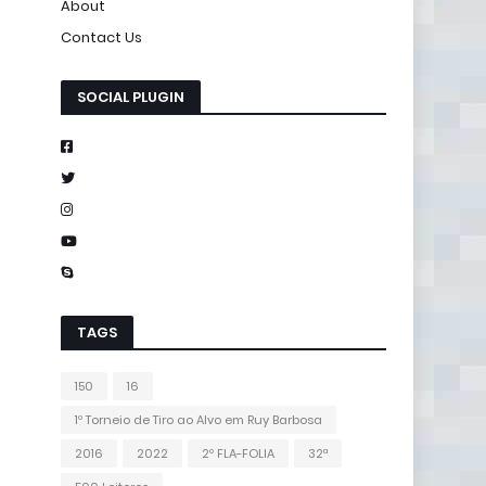
About
Contact Us
SOCIAL PLUGIN
TAGS
150
16
1º Torneio de Tiro ao Alvo em Ruy Barbosa
2016
2022
2º FLA-FOLIA
32ª