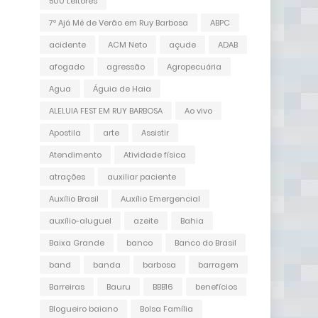
500 Leitores
7º Ajá Mé de Verão em Ruy Barbosa
ABPC
acidente
ACM Neto
açude
ADAB
afogado
agressão
Agropecuária
Agua
Águia de Haia
ALELUIA FEST EM RUY BARBOSA
Ao vivo
Apostila
arte
Assistir
Atendimento
Atividade física
atrações
auxiliar paciente
Auxílio Brasil
Auxílio Emergencial
auxílio-aluguel
azeite
Bahia
Baixa Grande
banco
Banco do Brasil
band
banda
barbosa
barragem
Barreiras
Bauru
BBB16
benefícios
Blogueiro baiano
Bolsa Família