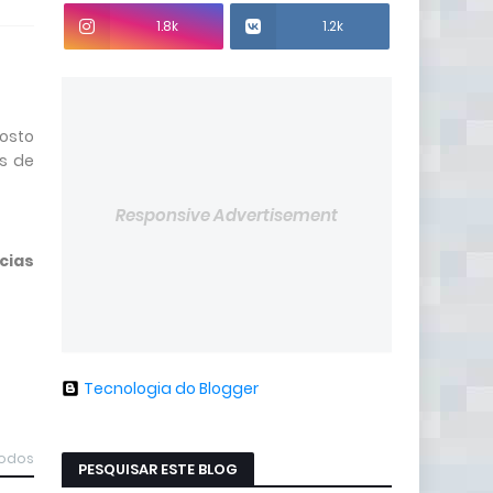
1.8k
1.2k
gosto
os de
Responsive Advertisement
cias
Tecnologia do Blogger
todos
PESQUISAR ESTE BLOG