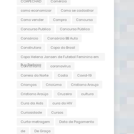
COAPECHAD
Comércio
como economizar
Como se cadastrar
Como vender
Compra
Concurso
Concurso Publico
Concurso Público
Consórcio
Consórcio BB Auto
Construtora
Copa do Brasil
Copa Helena Jansen de Futebol Feminino em
Ruy Barbosa
Corinthians
coronavírus
Correia do Norte
Costa
Covid-19
Crianças
Criciúma
Cristiano Araujo
Cristiano Araújo
Cruzeiro
cultura
Cura da Aids
cura do HIV
Curiosidade
Cursos
Curta-metragem
Data de Pagamento
de
De Graça