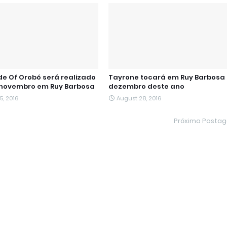
ide Of Orobó será realizado
Tayrone tocará em Ruy Barbosa
 novembro em Ruy Barbosa
dezembro deste ano
5, 2016
August 28, 2016
Próxima Posta