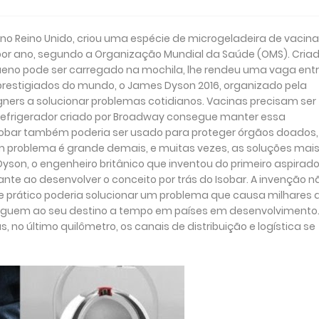
o Reino Unido, criou uma espécie de microgeladeira de vacin
s por ano, segundo a Organização Mundial da Saúde (OMS). Cria
queno pode ser carregado na mochila, lhe rendeu uma vaga entr
 prestigiados do mundo, o James Dyson 2016, organizado pela
gners a solucionar problemas cotidianos. Vacinas precisam ser
o refrigerador criado por Broadway consegue manter essa
Isobar também poderia ser usado para proteger órgãos doados,
m problema é grande demais, e muitas vezes, as soluções mai
yson, o engenheiro britânico que inventou do primeiro aspirado
nte ao desenvolver o conceito por trás do Isobar. A invenção n
prático poderia solucionar um problema que causa milhares 
heguem ao seu destino a tempo em países em desenvolvimento.
o último quilômetro, os canais de distribuição e logística se