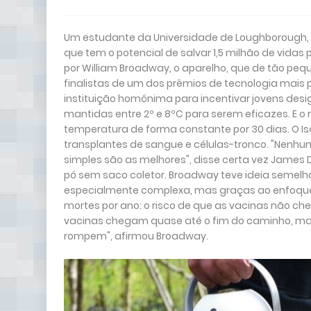
Um estudante da Universidade de Loughborough, n
que tem o potencial de salvar 1,5 milhão de vida
por William Broadway, o aparelho, que de tão pe
finalistas de um dos prêmios de tecnologia mais
instituição homônima para incentivar jovens desi
mantidas entre 2º e 8ºC para serem eficazes. E 
temperatura de forma constante por 30 dias. O 
transplantes de sangue e células-tronco. "Nenhu
simples são as melhores", disse certa vez James D
pó sem saco coletor. Broadway teve ideia semelha
especialmente complexa, mas graças ao enfoque 
mortes por ano: o risco de que as vacinas não c
vacinas chegam quase até o fim do caminho, mas, n
rompem", afirmou Broadway.