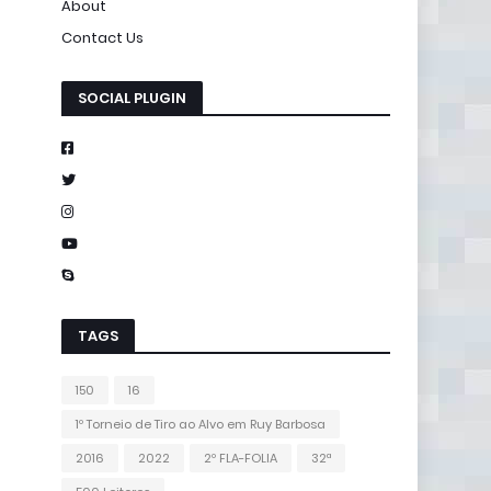
About
Contact Us
SOCIAL PLUGIN
TAGS
150
16
1º Torneio de Tiro ao Alvo em Ruy Barbosa
2016
2022
2º FLA-FOLIA
32ª