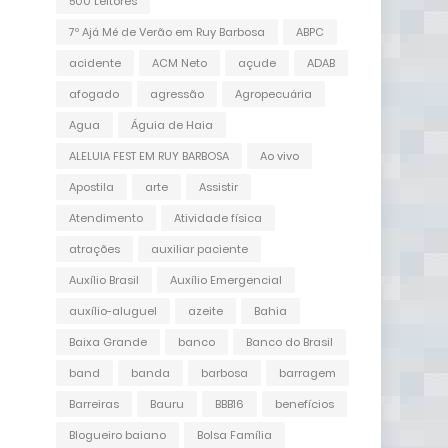
500 Leitores
7º Ajá Mé de Verão em Ruy Barbosa
ABPC
acidente
ACM Neto
açude
ADAB
afogado
agressão
Agropecuária
Agua
Águia de Haia
ALELUIA FEST EM RUY BARBOSA
Ao vivo
Apostila
arte
Assistir
Atendimento
Atividade física
atrações
auxiliar paciente
Auxílio Brasil
Auxílio Emergencial
auxílio-aluguel
azeite
Bahia
Baixa Grande
banco
Banco do Brasil
band
banda
barbosa
barragem
Barreiras
Bauru
BBB16
benefícios
Blogueiro baiano
Bolsa Família