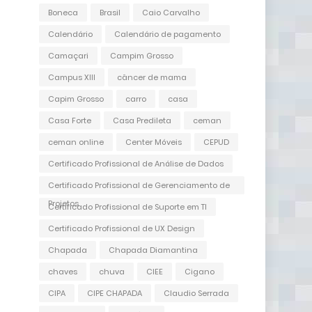
Boneca
Brasil
Caio Carvalho
Calendário
Calendário de pagamento
Camaçari
Campim Grosso
Campus XIII
câncer de mama
Capim Grosso
carro
casa
Casa Forte
Casa Predileta
ceman
ceman online
Center Móveis
CEPUD
Certificado Profissional de Análise de Dados
Certificado Profissional de Gerenciamento de
Projetos
Certificado Profissional de Suporte em TI
Certificado Profissional de UX Design
Chapada
Chapada Diamantina
chaves
chuva
CIEE
Cigano
CIPA
CIPE CHAPADA
Claudio Serrada