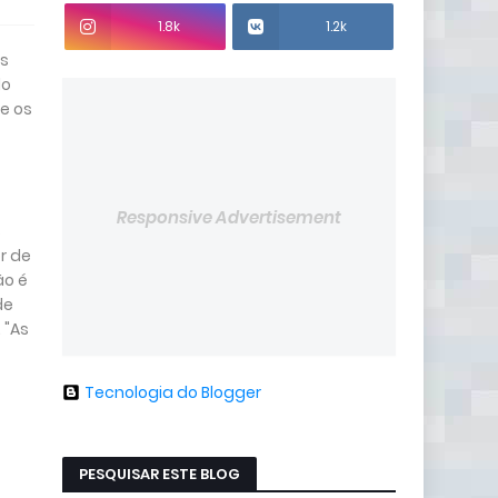
1.8k
1.2k
as
do
e os
Responsive Advertisement
s
r de
ão é
de
 "As
Tecnologia do Blogger
PESQUISAR ESTE BLOG