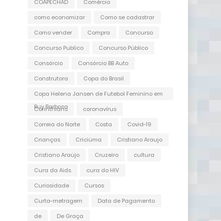
COAPECHAD
Comércio
como economizar
Como se cadastrar
Como vender
Compra
Concurso
Concurso Publico
Concurso Público
Consórcio
Consórcio BB Auto
Construtora
Copa do Brasil
Copa Helena Jansen de Futebol Feminino em
Ruy Barbosa
Corinthians
coronavírus
Correia do Norte
Costa
Covid-19
Crianças
Criciúma
Cristiano Araujo
Cristiano Araújo
Cruzeiro
cultura
Cura da Aids
cura do HIV
Curiosidade
Cursos
Curta-metragem
Data de Pagamento
de
De Graça