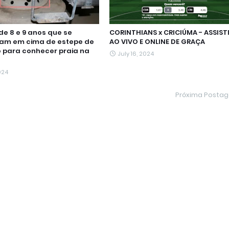
de 8 e 9 anos que se
CORINTHIANS x CRICIÚMA - ASSIST
am em cima de estepe de
AO VIVO E ONLINE DE GRAÇA
 para conhecer praia na
July 16, 2024
024
Próxima Posta