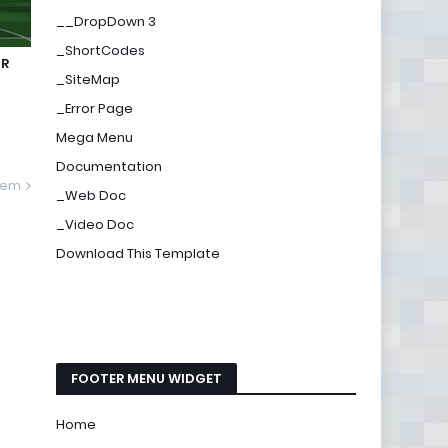
__DropDown 3
_ShortCodes
IR
_SiteMap
_Error Page
Mega Menu
Documentation
gem
_Web Doc
_Video Doc
Download This Template
FOOTER MENU WIDGET
Home