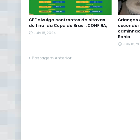
CBF divulga confrontos da oitavas
Crianças 
de final da Copa do Brasil. CONFIRA;
esconder
caminhão
July 18, 2024
Bahia
July 16, 2
Postagem Anterior