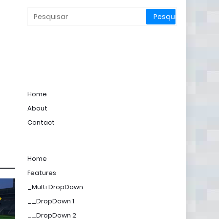
Home
About
Contact
Home
Features
_Multi DropDown
__DropDown 1
__DropDown 2