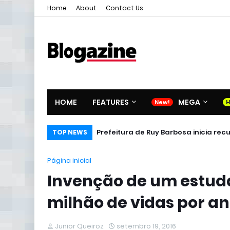
Home
About
Contact Us
HOME
FEATURES
MEGA
Prefeitura de Ruy Barbosa inicia re
TOP NEWS
Página inicial
Invenção de um estuda
milhão de vidas por a
Junior Queiroz
setembro 19, 2016