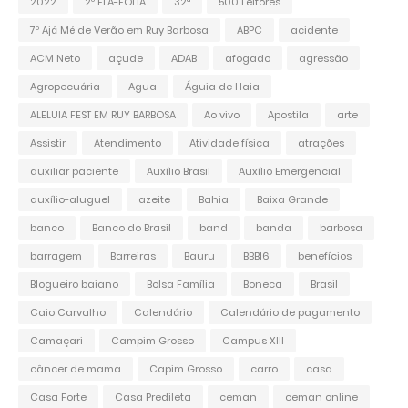
2022
2º FLA-FOLIA
32ª
500 Leitores
7º Ajá Mé de Verão em Ruy Barbosa
ABPC
acidente
ACM Neto
açude
ADAB
afogado
agressão
Agropecuária
Agua
Águia de Haia
ALELUIA FEST EM RUY BARBOSA
Ao vivo
Apostila
arte
Assistir
Atendimento
Atividade física
atrações
auxiliar paciente
Auxílio Brasil
Auxílio Emergencial
auxílio-aluguel
azeite
Bahia
Baixa Grande
banco
Banco do Brasil
band
banda
barbosa
barragem
Barreiras
Bauru
BBB16
benefícios
Blogueiro baiano
Bolsa Família
Boneca
Brasil
Caio Carvalho
Calendário
Calendário de pagamento
Camaçari
Campim Grosso
Campus XIII
câncer de mama
Capim Grosso
carro
casa
Casa Forte
Casa Predileta
ceman
ceman online