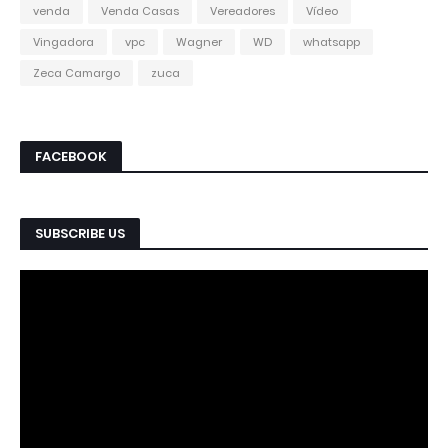
venda
Venda Casas
Vereadores
Vídeo
Vingadora
vpc
Wagner
WD
whatsapp
Zeca Camargo
zuca
FACEBOOK
SUBSCRIBE US