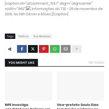
[caption id="attachment_11147" align="aligncenter"
width="982"]
Informações do TSE - 29 de novembro de
2016, às 09h 24min e 50sec.[/caption]
Tags
Política
Ruy Barbosa
YOU MIGHT LIKE
Ver todos
MPE investiga
Vice-prefeito Saulo Dias