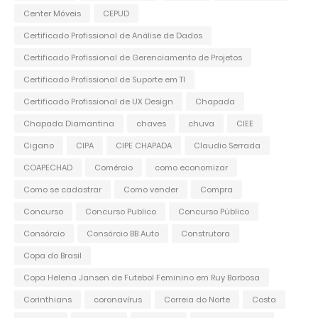
Center Móveis
CEPUD
Certificado Profissional de Análise de Dados
Certificado Profissional de Gerenciamento de Projetos
Certificado Profissional de Suporte em TI
Certificado Profissional de UX Design
Chapada
Chapada Diamantina
chaves
chuva
CIEE
Cigano
CIPA
CIPE CHAPADA
Claudio Serrada
COAPECHAD
Comércio
como economizar
Como se cadastrar
Como vender
Compra
Concurso
Concurso Publico
Concurso Público
Consórcio
Consórcio BB Auto
Construtora
Copa do Brasil
Copa Helena Jansen de Futebol Feminino em Ruy Barbosa
Corinthians
coronavírus
Correia do Norte
Costa