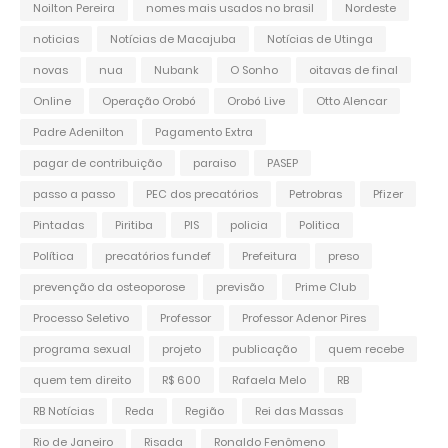
Noilton Pereira
nomes mais usados no brasil
Nordeste
noticias
Notícias de Macajuba
Notícias de Utinga
novas
nua
Nubank
O Sonho
oitavas de final
Online
Operação Orobó
Orobó Live
Otto Alencar
Padre Adenilton
Pagamento Extra
pagar de contribuição
paraiso
PASEP
passo a passo
PEC dos precatórios
Petrobras
Pfizer
Pintadas
Piritiba
PIS
policia
Politica
Política
precatórios fundef
Prefeitura
preso
prevenção da osteoporose
previsão
Prime Club
Processo Seletivo
Professor
Professor Adenor Pires
programa sexual
projeto
publicação
quem recebe
quem tem direito
R$ 600
Rafaela Melo
RB
RB Notícias
Reda
Região
Rei das Massas
Rio de Janeiro
Risada
Ronaldo Fenômeno