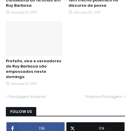
candidaturas fictícias em
tem trecho polêmico no
Ruy Barbosa
discurso de posse
January 10, 2017
January 02, 2017
Prefeito, vice e vereadores
de Ruy Barbosa são
empossados neste
domingo
January 01, 2017
Postagem Anterior
Próxima Postagem
FOLLOW US
1.5k
3.1k