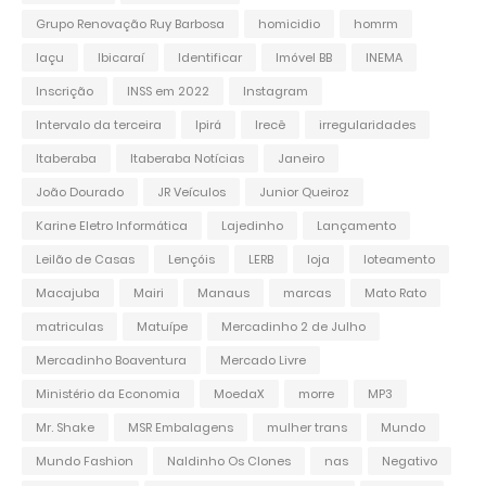
Grupo Renovação Ruy Barbosa
homicidio
homrm
Iaçu
Ibicaraí
Identificar
Imóvel BB
INEMA
Inscrição
INSS em 2022
Instagram
Intervalo da terceira
Ipirá
Irecê
irregularidades
Itaberaba
Itaberaba Notícias
Janeiro
João Dourado
JR Veículos
Junior Queiroz
Karine Eletro Informática
Lajedinho
Lançamento
Leilão de Casas
Lençóis
LERB
loja
loteamento
Macajuba
Mairi
Manaus
marcas
Mato Rato
matriculas
Matuípe
Mercadinho 2 de Julho
Mercadinho Boaventura
Mercado Livre
Ministério da Economia
MoedaX
morre
MP3
Mr. Shake
MSR Embalagens
mulher trans
Mundo
Mundo Fashion
Naldinho Os Clones
nas
Negativo