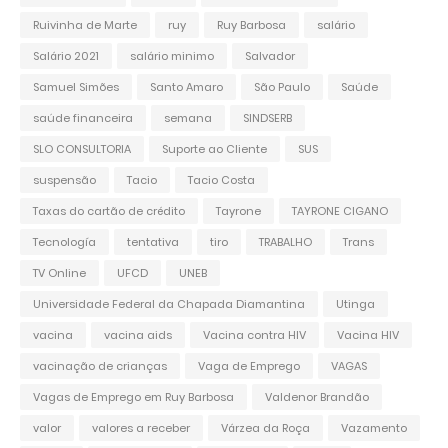
Ruivinha de Marte
ruy
Ruy Barbosa
salário
Salário 2021
salário minimo
Salvador
Samuel Simões
Santo Amaro
São Paulo
Saúde
saúde financeira
semana
SINDSERB
SLO CONSULTORIA
Suporte ao Cliente
SUS
suspensão
Tacio
Tacio Costa
Taxas do cartão de crédito
Tayrone
TAYRONE CIGANO
Tecnología
tentativa
tiro
TRABALHO
Trans
TV Online
UFCD
UNEB
Universidade Federal da Chapada Diamantina
Utinga
vacina
vacina aids
Vacina contra HIV
Vacina HIV
vacinação de crianças
Vaga de Emprego
VAGAS
Vagas de Emprego em Ruy Barbosa
Valdenor Brandão
valor
valores a receber
Várzea da Roça
Vazamento