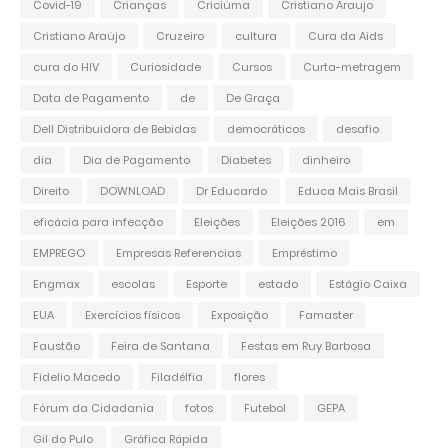
Covid-19
Crianças
Criciúma
Cristiano Araujo
Cristiano Araújo
Cruzeiro
cultura
Cura da Aids
cura do HIV
Curiosidade
Cursos
Curta-metragem
Data de Pagamento
de
De Graça
Dell Distribuidora de Bebidas
democráticos
desafio
dia
Dia de Pagamento
Diabetes
dinheiro
Direito
DOWNLOAD
Dr Educardo
Educa Mais Brasil
eficácia para infecção
Eleições
Eleições 2016
em
EMPREGO
Empresas Referencias
Empréstimo
Engmax
escolas
Esporte
estado
Estágio Caixa
EUA
Exercícios físicos
Exposição
Famaster
Faustão
Feira de Santana
Festas em Ruy Barbosa
Fidelio Macedo
Filadélfia
flores
Fórum da Cidadania
fotos
Futebol
GEPA
Gil do Pulo
Gráfica Rápida