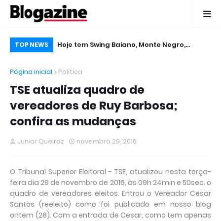
 Micareta em
Hoje tem Swing Baiano, Monte Negro,
De
TOP NEWS
Gabriel Levy, Edcity e Tigreban no Micareta
pu
Página inicial
Política
2016 em Ruy Barbosa
TSE atualiza quadro de
vereadores de Ruy Barbosa;
confira as mudanças
Junior Queiroz
novembro 29, 2016
O Tribunal Superior Eleitoral - TSE, atualizou nesta terça-
feira dia 29 de novembro de 2016, às 09h 24min e 50sec. o
quadro de vereadores eleitos. Entrou o Vereador Cesar
Santos (reeleito) como foi publicado em nosso blog
ontem (28). Com a entrada de Cesar, como tem apenas