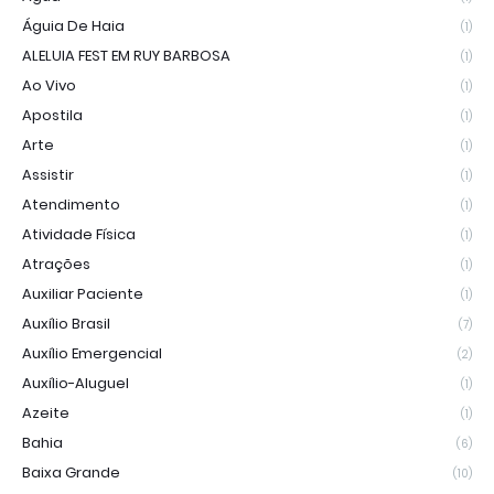
Águia De Haia
(1)
ALELUIA FEST EM RUY BARBOSA
(1)
Ao Vivo
(1)
Apostila
(1)
Arte
(1)
Assistir
(1)
Atendimento
(1)
Atividade Física
(1)
Atrações
(1)
Auxiliar Paciente
(1)
Auxílio Brasil
(7)
Auxílio Emergencial
(2)
Auxílio-Aluguel
(1)
Azeite
(1)
Bahia
(6)
Baixa Grande
(10)