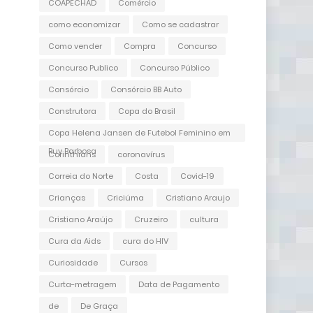
COAPECHAD
Comércio
como economizar
Como se cadastrar
Como vender
Compra
Concurso
Concurso Publico
Concurso Público
Consórcio
Consórcio BB Auto
Construtora
Copa do Brasil
Copa Helena Jansen de Futebol Feminino em
Ruy Barbosa
Corinthians
coronavírus
Correia do Norte
Costa
Covid-19
Crianças
Criciúma
Cristiano Araujo
Cristiano Araújo
Cruzeiro
cultura
Cura da Aids
cura do HIV
Curiosidade
Cursos
Curta-metragem
Data de Pagamento
de
De Graça