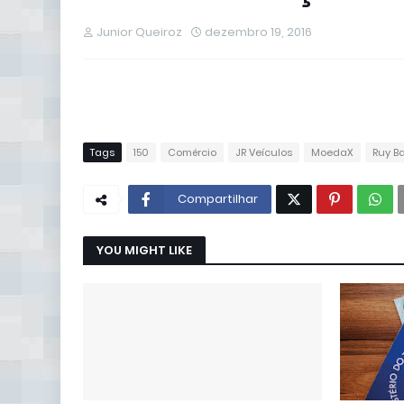
Junior Queiroz
dezembro 19, 2016
Tags
150
Comércio
JR Veículos
MoedaX
Ruy B
Compartilhar
YOU MIGHT LIKE