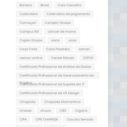
Boneca
Brasil
Caio Carvalho
Calendário
Calendário de pagamento
Camaçari
Campim Grosso
Campus XIII
câncer de mama
Capim Grosso
carro
casa
Casa Forte
Casa Predileta
ceman
ceman online
Center Móveis
CEPUD
Certificado Profissional de Análise de Dados
Certificado Profissional de Gerenciamento de
Projetos
Certificado Profissional de Suporte em TI
Certificado Profissional de UX Design
Chapada
Chapada Diamantina
chaves
chuva
CIEE
Cigano
CIPA
CIPE CHAPADA
Claudio Serrada