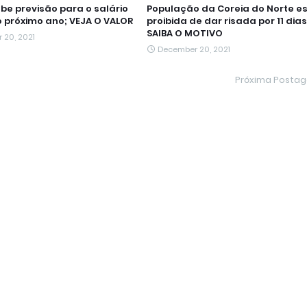
obe previsão para o salário
População da Coreia do Norte e
 próximo ano; VEJA O VALOR
proibida de dar risada por 11 dias
SAIBA O MOTIVO
 20, 2021
December 20, 2021
Próxima Posta