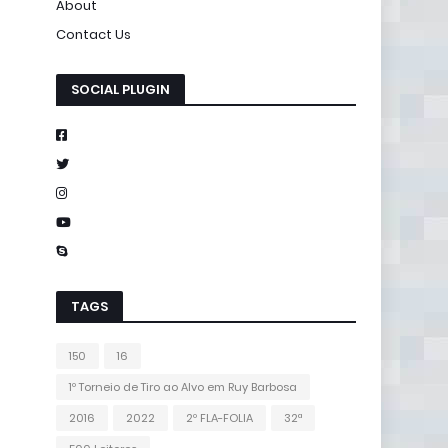
About
Contact Us
SOCIAL PLUGIN
TAGS
150
16
1º Torneio de Tiro ao Alvo em Ruy Barbosa
2016
2022
2º FLA-FOLIA
32ª