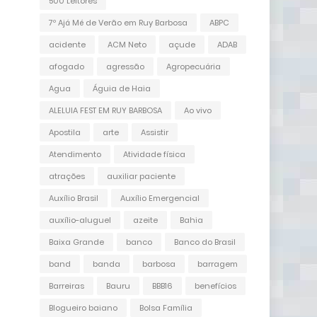
500 Leitores
7º Ajá Mé de Verão em Ruy Barbosa
ABPC
acidente
ACM Neto
açude
ADAB
afogado
agressão
Agropecuária
Agua
Águia de Haia
ALELUIA FEST EM RUY BARBOSA
Ao vivo
Apostila
arte
Assistir
Atendimento
Atividade física
atrações
auxiliar paciente
Auxílio Brasil
Auxílio Emergencial
auxílio-aluguel
azeite
Bahia
Baixa Grande
banco
Banco do Brasil
band
banda
barbosa
barragem
Barreiras
Bauru
BBB16
benefícios
Blogueiro baiano
Bolsa Família