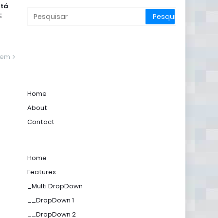
stá
;
gem
Home
About
Contact
Home
Features
_Multi DropDown
__DropDown 1
__DropDown 2