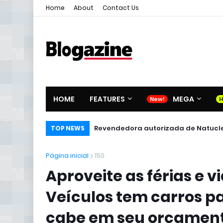
Home
About
Contact Us
HOME
FEATURES
MEGA
Revendedora autorizada de Natucl
TOP NEWS
Página inicial
150
Aproveite as férias e v
Veículos tem carros p
cabe em seu orçament