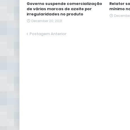
Governo suspende comercialização
Relator s
de várias marcas de azeite por
mínimo no
irregularidades no produto
December
December 20, 2021
Postagem Anterior