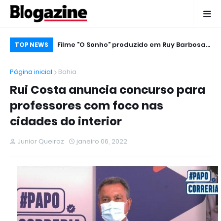
Hit e cobra
Filme "O Sonho" produzido em Ruy Barbosa,
Re
TOP NEWS
será lançado sábado dia 12 deste mês.
Ru
Página inicial
Bahia
Rui Costa anuncia concurso para
professores com foco nas
cidades do interior
Junior Queiroz
janeiro 06, 2022