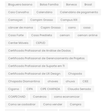
Blogueiro baiano
Bolsa Família
Boneca
Brasil
Caio Carvalho
Calendário
Calendário de pagamento
Camaçari
Campim Grosso
Campus XIII
câncer de mama
Capim Grosso
carro
casa
Casa Forte
Casa Predileta
ceman
ceman online
Center Móveis
CEPUD
Certificado Profissional de Análise de Dados
Certificado Profissional de Gerenciamento de Projetos
Certificado Profissional de Suporte em TI
Certificado Profissional de UX Design
Chapada
Chapada Diamantina
chaves
chuva
CIEE
Cigano
CIPA
CIPE CHAPADA
Claudio Serrada
COAPECHAD
Comércio
como economizar
Como se cadastrar
Como vender
Compra