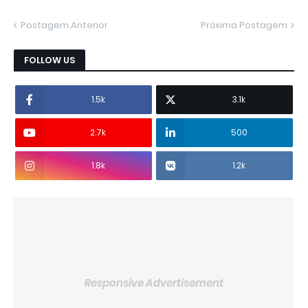
Postagem Anterior
Próxima Postagem
FOLLOW US
1.5k
3.1k
2.7k
500
1.8k
1.2k
Responsive Advertisement