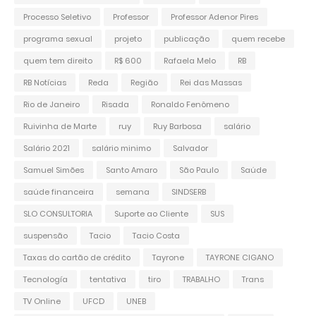
Processo Seletivo
Professor
Professor Adenor Pires
programa sexual
projeto
publicação
quem recebe
quem tem direito
R$ 600
Rafaela Melo
RB
RB Notícias
Reda
Região
Rei das Massas
Rio de Janeiro
Risada
Ronaldo Fenômeno
Ruivinha de Marte
ruy
Ruy Barbosa
salário
Salário 2021
salário minimo
Salvador
Samuel Simões
Santo Amaro
São Paulo
Saúde
saúde financeira
semana
SINDSERB
SLO CONSULTORIA
Suporte ao Cliente
SUS
suspensão
Tacio
Tacio Costa
Taxas do cartão de crédito
Tayrone
TAYRONE CIGANO
Tecnología
tentativa
tiro
TRABALHO
Trans
TV Online
UFCD
UNEB