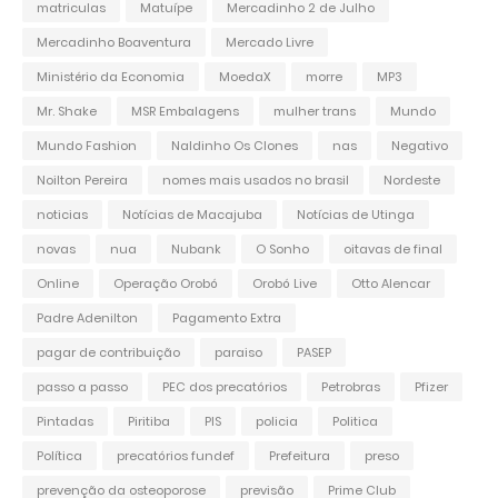
matriculas
Matuípe
Mercadinho 2 de Julho
Mercadinho Boaventura
Mercado Livre
Ministério da Economia
MoedaX
morre
MP3
Mr. Shake
MSR Embalagens
mulher trans
Mundo
Mundo Fashion
Naldinho Os Clones
nas
Negativo
Noilton Pereira
nomes mais usados no brasil
Nordeste
noticias
Notícias de Macajuba
Notícias de Utinga
novas
nua
Nubank
O Sonho
oitavas de final
Online
Operação Orobó
Orobó Live
Otto Alencar
Padre Adenilton
Pagamento Extra
pagar de contribuição
paraiso
PASEP
passo a passo
PEC dos precatórios
Petrobras
Pfizer
Pintadas
Piritiba
PIS
policia
Politica
Política
precatórios fundef
Prefeitura
preso
prevenção da osteoporose
previsão
Prime Club