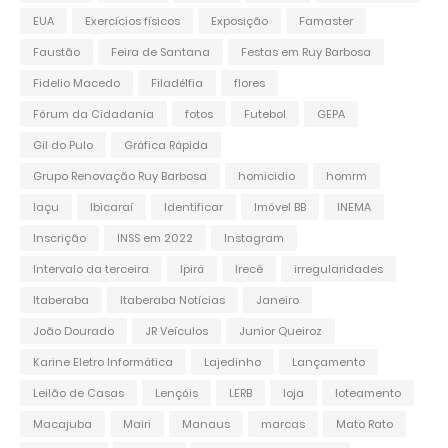
EUA
Exercícios físicos
Exposição
Famaster
Faustão
Feira de Santana
Festas em Ruy Barbosa
Fidelio Macedo
Filadélfia
flores
Fórum da Cidadania
fotos
Futebol
GEPA
Gil do Pulo
Gráfica Rápida
Grupo Renovação Ruy Barbosa
homicidio
homrm
Iaçu
Ibicaraí
Identificar
Imóvel BB
INEMA
Inscrição
INSS em 2022
Instagram
Intervalo da terceira
Ipirá
Irecê
irregularidades
Itaberaba
Itaberaba Notícias
Janeiro
João Dourado
JR Veículos
Junior Queiroz
Karine Eletro Informática
Lajedinho
Lançamento
Leilão de Casas
Lençóis
LERB
loja
loteamento
Macajuba
Mairi
Manaus
marcas
Mato Rato