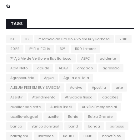
TAGS
150
16
1º Torneio de Tiro ao Alvo em Ruy Barbosa
2016
2022
2º FLA-FOLIA
32ª
500 Leitores
7º Ajá Mé de Verão em Ruy Barbosa
ABPC
acidente
ACM Neto
açude
ADAB
afogado
agressão
Agropecuária
Agua
Águia de Haia
ALELUIA FEST EM RUY BARBOSA
Ao vivo
Apostila
arte
Assistir
Atendimento
Atividade física
atrações
auxiliar paciente
Auxílio Brasil
Auxílio Emergencial
auxílio-aluguel
azeite
Bahia
Baixa Grande
banco
Banco do Brasil
band
banda
barbosa
barragem
Barreiras
Bauru
BBB16
benefícios