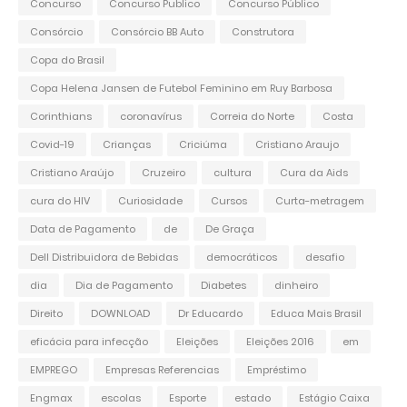
Concurso
Concurso Publico
Concurso Público
Consórcio
Consórcio BB Auto
Construtora
Copa do Brasil
Copa Helena Jansen de Futebol Feminino em Ruy Barbosa
Corinthians
coronavírus
Correia do Norte
Costa
Covid-19
Crianças
Criciúma
Cristiano Araujo
Cristiano Araújo
Cruzeiro
cultura
Cura da Aids
cura do HIV
Curiosidade
Cursos
Curta-metragem
Data de Pagamento
de
De Graça
Dell Distribuidora de Bebidas
democráticos
desafio
dia
Dia de Pagamento
Diabetes
dinheiro
Direito
DOWNLOAD
Dr Educardo
Educa Mais Brasil
eficácia para infecção
Eleições
Eleições 2016
em
EMPREGO
Empresas Referencias
Empréstimo
Engmax
escolas
Esporte
estado
Estágio Caixa