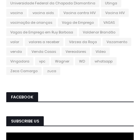
Universidade Federal da Chapada Diamantina
Utinga
vacina
vacina aids
Vacina contra HIV
Vacina HIV
vacinação de crianças
Vaga de Emprego
VAGAS
Vagas de Emprego em Ruy Barbosa
Valdenor Brandão
valor
valores a receber
Várzea da Roça
Vazamento
venda
Venda Casas
Vereadores
Vídeo
Vingadora
vpc
Wagner
WD
whatsapp
Zeca Camargo
zuca
FACEBOOK
SUBSCRIBE US