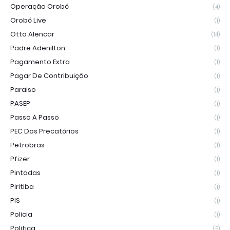
Operação Orobó
(4)
Orobó Live
(1)
Otto Alencar
(14)
Padre Adenilton
(1)
Pagamento Extra
(1)
Pagar De Contribuição
(1)
Paraiso
(1)
PASEP
(1)
Passo A Passo
(1)
PEC Dos Precatórios
(1)
Petrobras
(1)
Pfizer
(1)
Pintadas
(1)
Piritiba
(1)
PIS
(1)
Policia
(1)
Politica
(5)