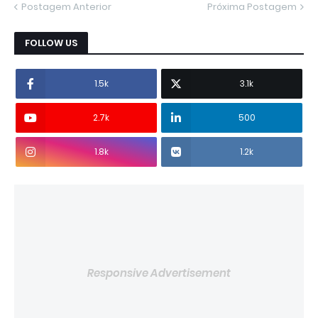
Postagem Anterior
Próxima Postagem
FOLLOW US
1.5k
3.1k
2.7k
500
1.8k
1.2k
Responsive Advertisement