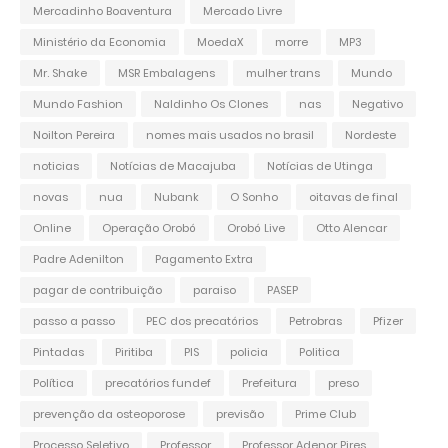
Mercadinho Boaventura
Mercado Livre
Ministério da Economia
MoedaX
morre
MP3
Mr. Shake
MSR Embalagens
mulher trans
Mundo
Mundo Fashion
Naldinho Os Clones
nas
Negativo
Noilton Pereira
nomes mais usados no brasil
Nordeste
noticias
Notícias de Macajuba
Notícias de Utinga
novas
nua
Nubank
O Sonho
oitavas de final
Online
Operação Orobó
Orobó Live
Otto Alencar
Padre Adenilton
Pagamento Extra
pagar de contribuição
paraiso
PASEP
passo a passo
PEC dos precatórios
Petrobras
Pfizer
Pintadas
Piritiba
PIS
policia
Politica
Política
precatórios fundef
Prefeitura
preso
prevenção da osteoporose
previsão
Prime Club
Processo Seletivo
Professor
Professor Adenor Pires