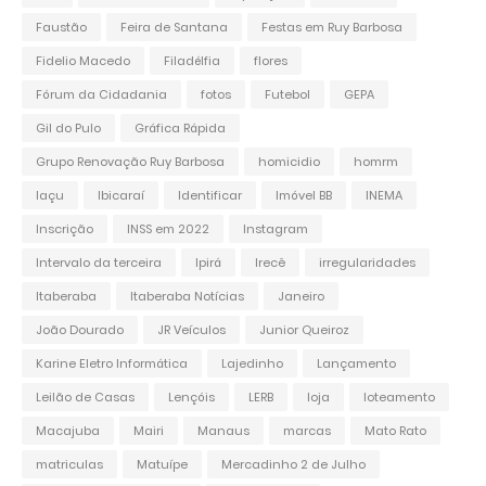
Faustão
Feira de Santana
Festas em Ruy Barbosa
Fidelio Macedo
Filadélfia
flores
Fórum da Cidadania
fotos
Futebol
GEPA
Gil do Pulo
Gráfica Rápida
Grupo Renovação Ruy Barbosa
homicidio
homrm
Iaçu
Ibicaraí
Identificar
Imóvel BB
INEMA
Inscrição
INSS em 2022
Instagram
Intervalo da terceira
Ipirá
Irecê
irregularidades
Itaberaba
Itaberaba Notícias
Janeiro
João Dourado
JR Veículos
Junior Queiroz
Karine Eletro Informática
Lajedinho
Lançamento
Leilão de Casas
Lençóis
LERB
loja
loteamento
Macajuba
Mairi
Manaus
marcas
Mato Rato
matriculas
Matuípe
Mercadinho 2 de Julho