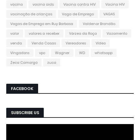
vacina
vacina aids
Vacina contra HIV
Vacina HIV
vacinação de crianças
Vaga de Emprego
VAGAS
Vagas de Emprego em Ruy Barbosa
Valdenor Brandão
valor
valores a receber
Várzea da Roça
Vazamento
venda
Venda Casas
Vereadores
Vídeo
Vingadora
vpc
Wagner
WD
whatsapp
Zeca Camargo
zuca
FACEBOOK
SUBSCRIBE US