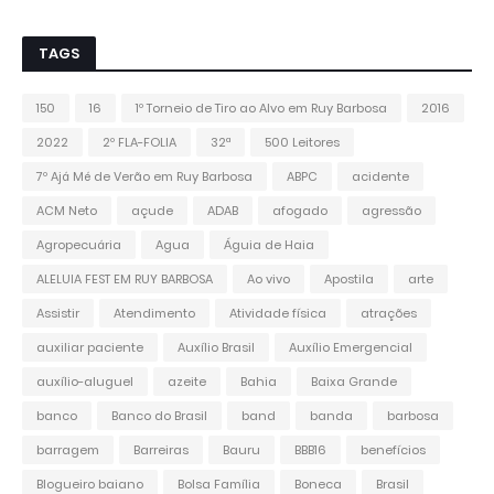
TAGS
150
16
1º Torneio de Tiro ao Alvo em Ruy Barbosa
2016
2022
2º FLA-FOLIA
32ª
500 Leitores
7º Ajá Mé de Verão em Ruy Barbosa
ABPC
acidente
ACM Neto
açude
ADAB
afogado
agressão
Agropecuária
Agua
Águia de Haia
ALELUIA FEST EM RUY BARBOSA
Ao vivo
Apostila
arte
Assistir
Atendimento
Atividade física
atrações
auxiliar paciente
Auxílio Brasil
Auxílio Emergencial
auxílio-aluguel
azeite
Bahia
Baixa Grande
banco
Banco do Brasil
band
banda
barbosa
barragem
Barreiras
Bauru
BBB16
benefícios
Blogueiro baiano
Bolsa Família
Boneca
Brasil