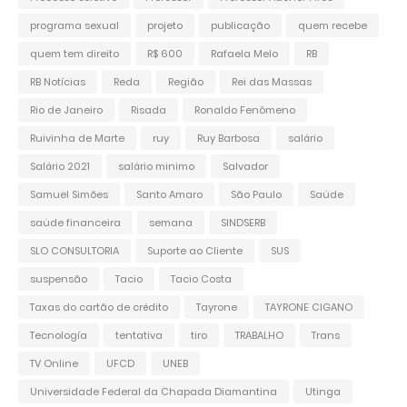
programa sexual
projeto
publicação
quem recebe
quem tem direito
R$ 600
Rafaela Melo
RB
RB Notícias
Reda
Região
Rei das Massas
Rio de Janeiro
Risada
Ronaldo Fenômeno
Ruivinha de Marte
ruy
Ruy Barbosa
salário
Salário 2021
salário minimo
Salvador
Samuel Simões
Santo Amaro
São Paulo
Saúde
saúde financeira
semana
SINDSERB
SLO CONSULTORIA
Suporte ao Cliente
SUS
suspensão
Tacio
Tacio Costa
Taxas do cartão de crédito
Tayrone
TAYRONE CIGANO
Tecnología
tentativa
tiro
TRABALHO
Trans
TV Online
UFCD
UNEB
Universidade Federal da Chapada Diamantina
Utinga