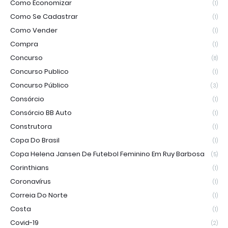
Como Economizar
(1)
Como Se Cadastrar
(1)
Como Vender
(1)
Compra
(1)
Concurso
(8)
Concurso Publico
(1)
Concurso Público
(3)
Consórcio
(1)
Consórcio BB Auto
(1)
Construtora
(1)
Copa Do Brasil
(1)
Copa Helena Jansen De Futebol Feminino Em Ruy Barbosa
(5)
Corinthians
(1)
Coronavírus
(1)
Correia Do Norte
(1)
Costa
(1)
Covid-19
(2)