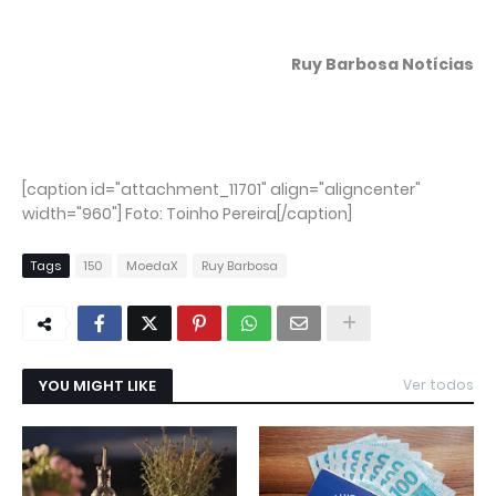
Ruy Barbosa Notícias
[caption id="attachment_11701" align="aligncenter"
width="960"]
Foto: Toinho Pereira[/caption]
Tags
150
MoedaX
Ruy Barbosa
YOU MIGHT LIKE
Ver todos