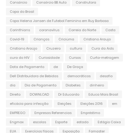
Consórcio
Consórcio BB Auto
Construtora
Copa do Brasil
Copa Helena Jansen de Futebol Feminino em Ruy Barbosa
Corinthians
coronavírus
Correia do Norte
Costa
Covid-19
Crianças
Criciúma
Cristiano Araujo
Cristiano Araújo
Cruzeiro
cultura
Cura da Aids
cura do HIV
Curiosidade
Cursos
Curta-metragem
Data de Pagamento
de
De Graça
Dell Distribuidora de Bebidas
democráticos
desafio
dia
Dia de Pagamento
Diabetes
dinheiro
Direito
DOWNLOAD
Dr Educardo
Educa Mais Brasil
eficácia para infecção
Eleições
Eleições 2016
em
EMPREGO
Empresas Referencias
Empréstimo
Engmax
escolas
Esporte
estado
Estágio Caixa
EUA
Exercícios físicos
Exposição
Famaster