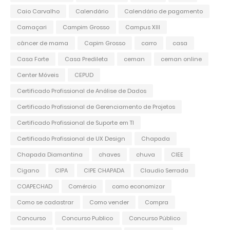
Caio Carvalho
Calendário
Calendário de pagamento
Camaçari
Campim Grosso
Campus XIII
câncer de mama
Capim Grosso
carro
casa
Casa Forte
Casa Predileta
ceman
ceman online
Center Móveis
CEPUD
Certificado Profissional de Análise de Dados
Certificado Profissional de Gerenciamento de Projetos
Certificado Profissional de Suporte em TI
Certificado Profissional de UX Design
Chapada
Chapada Diamantina
chaves
chuva
CIEE
Cigano
CIPA
CIPE CHAPADA
Claudio Serrada
COAPECHAD
Comércio
como economizar
Como se cadastrar
Como vender
Compra
Concurso
Concurso Publico
Concurso Público