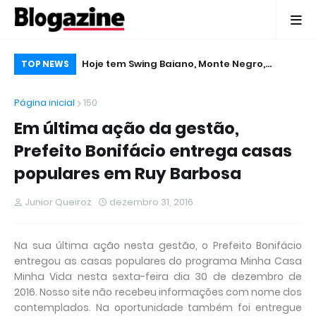
 Micareta em
Hoje tem Swing Baiano, Monte Negro,
De
TOP NEWS
Gabriel Levy, Edcity e Tigreban no Micareta
pu
Página inicial
150
2016 em Ruy Barbosa
Em última ação da gestão,
Prefeito Bonifácio entrega casas
populares em Ruy Barbosa
Junior Queiroz
dezembro 31, 2016
Na sua última ação nesta gestão, o Prefeito Bonifácio
entregou as casas populares do programa Minha Casa
Minha Vida nesta sexta-feira dia 30 de dezembro de
2016. Nosso site não recebeu informações com nome dos
contemplados. Na oportunidade também foi entregue