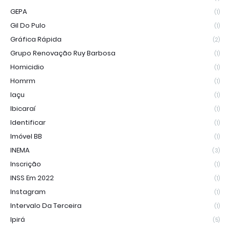
GEPA
(1)
Gil Do Pulo
(1)
Gráfica Rápida
(2)
Grupo Renovação Ruy Barbosa
(1)
Homicidio
(1)
Homrm
(1)
Iaçu
(1)
Ibicaraí
(1)
Identificar
(1)
Imóvel BB
(1)
INEMA
(3)
Inscrição
(1)
INSS Em 2022
(1)
Instagram
(1)
Intervalo Da Terceira
(1)
Ipirá
(5)