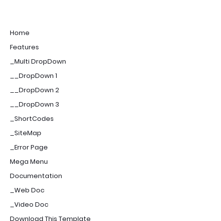
Home
Features
_Multi DropDown
__DropDown 1
__DropDown 2
__DropDown 3
_ShortCodes
_SiteMap
_Error Page
Mega Menu
Documentation
_Web Doc
_Video Doc
Download This Template