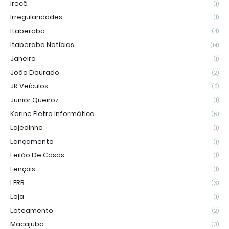
Irecê
(1)
Irregularidades
(1)
Itaberaba
(4)
Itaberaba Notícias
(14)
Janeiro
(1)
João Dourado
(2)
JR Veículos
(5)
Junior Queiroz
(1)
Karine Eletro Informática
(6)
Lajedinho
(1)
Lançamento
(1)
Leilão De Casas
(1)
Lençóis
(1)
LERB
(3)
Loja
(1)
Loteamento
(2)
Macajuba
(3)