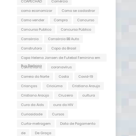
COAPECHAD
Comércio
como economizar
Como se cadastrar
Como vender
Compra
Concurso
Concurso Publico
Concurso Público
Consórcio
Consórcio BB Auto
Construtora
Copa do Brasil
Copa Helena Jansen de Futebol Feminino em
Ruy Barbosa
Corinthians
coronavírus
Correia do Norte
Costa
Covid-19
Crianças
Criciúma
Cristiano Araujo
Cristiano Araújo
Cruzeiro
cultura
Cura da Aids
cura do HIV
Curiosidade
Cursos
Curta-metragem
Data de Pagamento
de
De Graça