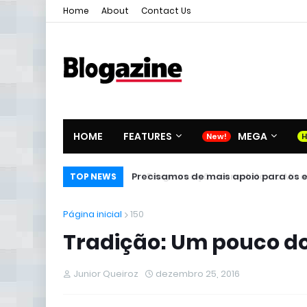
Home
About
Contact Us
HOME
FEATURES
MEGA
Precisamos de mais apoio para os es
TOP NEWS
Página inicial
150
Tradição: Um pouco do
Junior Queiroz
dezembro 25, 2016