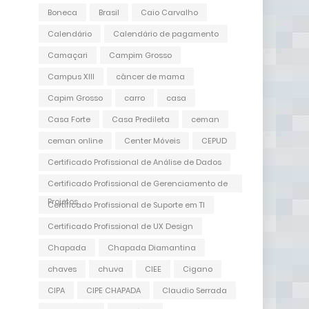
Boneca
Brasil
Caio Carvalho
Calendário
Calendário de pagamento
Camaçari
Campim Grosso
Campus XIII
câncer de mama
Capim Grosso
carro
casa
Casa Forte
Casa Predileta
ceman
ceman online
Center Móveis
CEPUD
Certificado Profissional de Análise de Dados
Certificado Profissional de Gerenciamento de
Projetos
Certificado Profissional de Suporte em TI
Certificado Profissional de UX Design
Chapada
Chapada Diamantina
chaves
chuva
CIEE
Cigano
CIPA
CIPE CHAPADA
Claudio Serrada