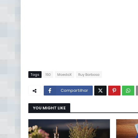
Tags
150
MoedaX
Ruy Barbosa
Compartilhar
YOU MIGHT LIKE