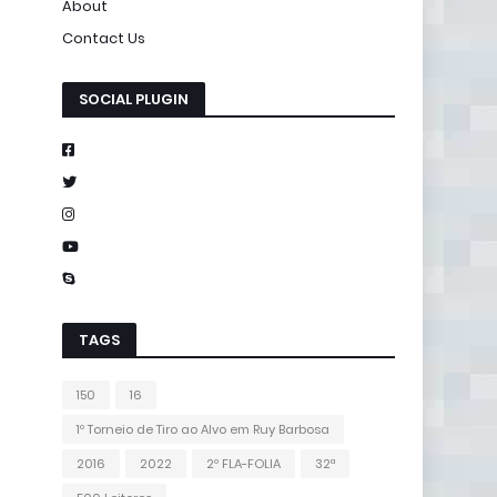
About
Contact Us
SOCIAL PLUGIN
TAGS
150
16
1º Torneio de Tiro ao Alvo em Ruy Barbosa
2016
2022
2º FLA-FOLIA
32ª