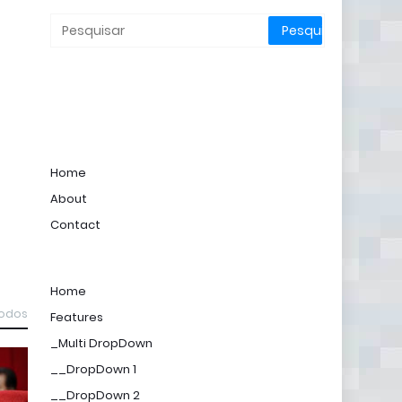
Home
About
Contact
Home
todos
Features
_Multi DropDown
__DropDown 1
__DropDown 2