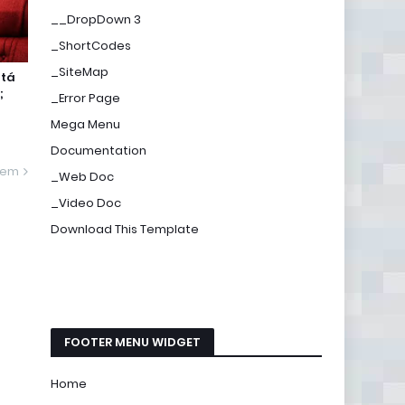
__DropDown 3
_ShortCodes
_SiteMap
stá
;
_Error Page
Mega Menu
Documentation
gem
_Web Doc
_Video Doc
Download This Template
FOOTER MENU WIDGET
Home