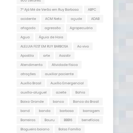
500 Leitores
7º Ajá Mé de Verão em Ruy Barbosa
ABPC
acidente
ACM Neto
açude
ADAB
afogado
agressão
Agropecuária
Agua
Águia de Haia
ALELUIA FEST EM RUY BARBOSA
Ao vivo
Apostila
arte
Assistir
Atendimento
Atividade física
atrações
auxiliar paciente
Auxílio Brasil
Auxílio Emergencial
auxílio-aluguel
azeite
Bahia
Baixa Grande
banco
Banco do Brasil
band
banda
barbosa
barragem
Barreiras
Bauru
BBB16
benefícios
Blogueiro baiano
Bolsa Família