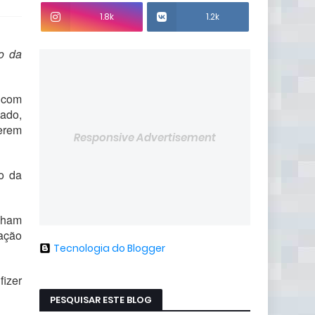
1.8k
1.2k
io da
e com
cado,
verem
Responsive Advertisement
ro da
inham
nação
Tecnologia do Blogger
fizer
PESQUISAR ESTE BLOG