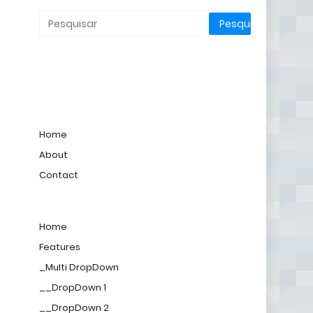
Home
About
Contact
Home
Features
_Multi DropDown
__DropDown 1
__DropDown 2