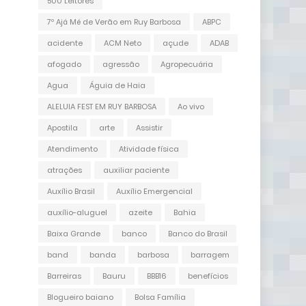
500 Leitores
7º Ajá Mé de Verão em Ruy Barbosa
ABPC
acidente
ACM Neto
açude
ADAB
afogado
agressão
Agropecuária
Agua
Águia de Haia
ALELUIA FEST EM RUY BARBOSA
Ao vivo
Apostila
arte
Assistir
Atendimento
Atividade física
atrações
auxiliar paciente
Auxílio Brasil
Auxílio Emergencial
auxílio-aluguel
azeite
Bahia
Baixa Grande
banco
Banco do Brasil
band
banda
barbosa
barragem
Barreiras
Bauru
BBB16
benefícios
Blogueiro baiano
Bolsa Família