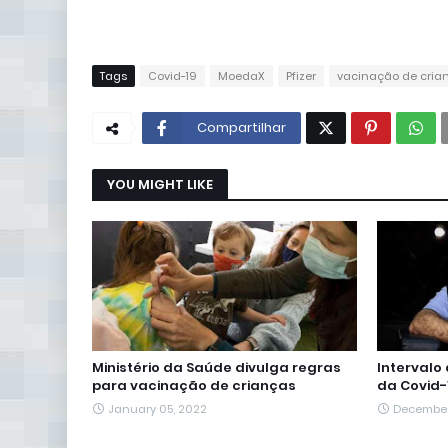
Tags
Covid-19
MoedaX
Pfizer
vacinação de cria
Compartilhar
YOU MIGHT LIKE
Ministério da Saúde divulga regras
Intervalo
para vacinação de crianças
da Covid-
January 05, 2022
December 