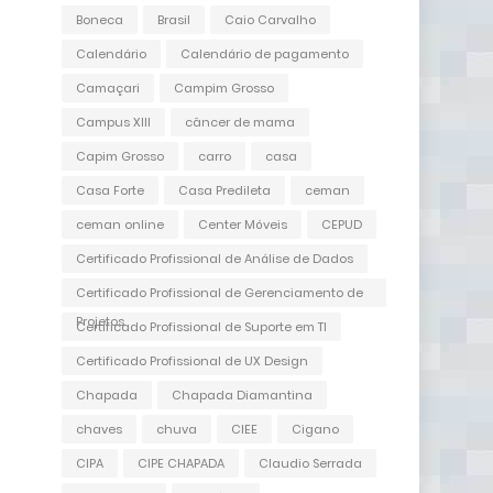
Boneca
Brasil
Caio Carvalho
Calendário
Calendário de pagamento
Camaçari
Campim Grosso
Campus XIII
câncer de mama
Capim Grosso
carro
casa
Casa Forte
Casa Predileta
ceman
ceman online
Center Móveis
CEPUD
Certificado Profissional de Análise de Dados
Certificado Profissional de Gerenciamento de
Projetos
Certificado Profissional de Suporte em TI
Certificado Profissional de UX Design
Chapada
Chapada Diamantina
chaves
chuva
CIEE
Cigano
CIPA
CIPE CHAPADA
Claudio Serrada