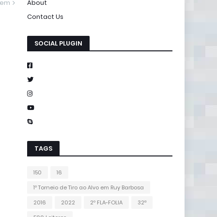
gem
About
Contact Us
SOCIAL PLUGIN
TAGS
150
16
1º Torneio de Tiro ao Alvo em Ruy Barbosa
2016
2022
2º FLA-FOLIA
32ª