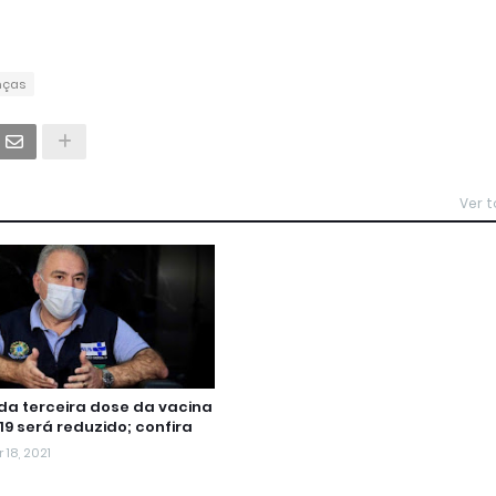
nças
Ver 
 da terceira dose da vacina
19 será reduzido; confira
18, 2021