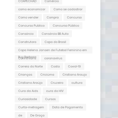
COAPECHAD
Comércio
como economizar
Como se cadastrar
Como vender
Compra
Concurso
Concurso Publico
Concurso Público
Consórcio
Consórcio BB Auto
Construtora
Copa do Brasil
Copa Helena Jansen de Futebol Feminino em
Ruy Barbosa
Corinthians
coronavírus
Correia do Norte
Costa
Covid-19
Crianças
Criciúma
Cristiano Araujo
Cristiano Araújo
Cruzeiro
cultura
Cura da Aids
cura do HIV
Curiosidade
Cursos
Curta-metragem
Data de Pagamento
de
De Graça