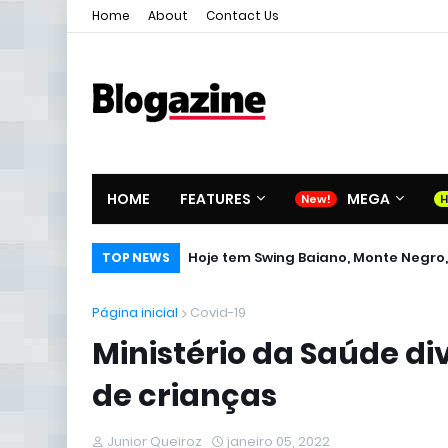
Home
About
Contact Us
HOME
FEATURES
MEGA
Hoje tem Swing Baiano, Monte Negro,
TOP NEWS
Página inicial
Covid-19
Ministério da Saúde d
de crianças
Junior Queiroz
janeiro 05, 2022