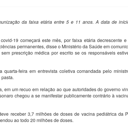
unização da faixa etária entre 5 e 11 anos. A data de iníc
covid-19 começará este mês, por faixa etária decrescente 
ciências permanentes, disse o Ministério da Saúde em comuni
sem prescrição médica por escrito se os responsáveis esti
a quarta-feira em entrevista coletiva comandada pelo minist
 pasta.
dica, em um recuo em relação ao que autoridades do governo v
lsonaro chegou a se manifestar publicamente contrário à vaci
eve receber 3,7 milhões de doses de vacina pediátrica da P
omendou ao todo 20 milhões de doses.