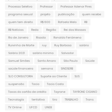
Processo Seletivo
Professor
Professor Adenor Pires
programa sexual
projeto
publicação
quem recebe
quem tem direito
R$ 600
Rafaela Melo
RB
RB Notícias
Reda
Região
Rei das Massas
Rio de Janeiro
Risada
Ronaldo Fenômeno
Ruivinha de Marte
ruy
Ruy Barbosa
salário
Salário 2021
salário minimo
Salvador
Samuel Simões
Santo Amaro
São Paulo
Saúde
saúde financeira
semana
SINDSERB
SLO CONSULTORIA
Suporte ao Cliente
SUS
suspensão
Tacio
Tacio Costa
Taxas do cartão de crédito
Tayrone
TAYRONE CIGANO
Tecnología
tentativa
tiro
TRABALHO
Trans
TV Online
UFCD
UNEB