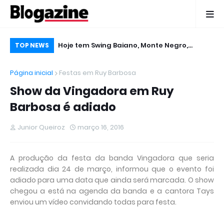
nicia
Hoje tem Swing Baiano, Monte Negro,
De
TOP NEWS
inal do Calindé
Gabriel Levy, Edcity e Tigreban no Micareta
pu
Página inicial
Festas em Ruy Barbosa
2016 em Ruy Barbosa
Show da Vingadora em Ruy
Barbosa é adiado
Junior Queiroz
março 16, 2016
A produção da festa da banda Vingadora que seria
realizada dia 24 de março, informou que o evento foi
adiado para uma data que ainda será marcada. O show
chegou a está na agenda da banda e a cantora Tays
enviou um vídeo convidando todas para festa.