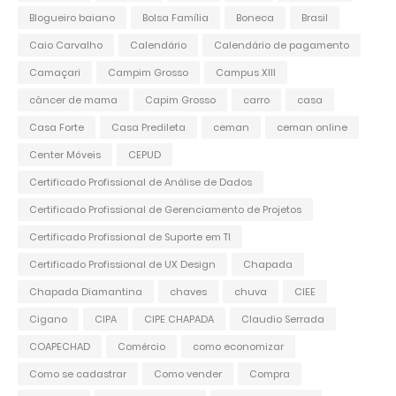
Blogueiro baiano
Bolsa Família
Boneca
Brasil
Caio Carvalho
Calendário
Calendário de pagamento
Camaçari
Campim Grosso
Campus XIII
câncer de mama
Capim Grosso
carro
casa
Casa Forte
Casa Predileta
ceman
ceman online
Center Móveis
CEPUD
Certificado Profissional de Análise de Dados
Certificado Profissional de Gerenciamento de Projetos
Certificado Profissional de Suporte em TI
Certificado Profissional de UX Design
Chapada
Chapada Diamantina
chaves
chuva
CIEE
Cigano
CIPA
CIPE CHAPADA
Claudio Serrada
COAPECHAD
Comércio
como economizar
Como se cadastrar
Como vender
Compra