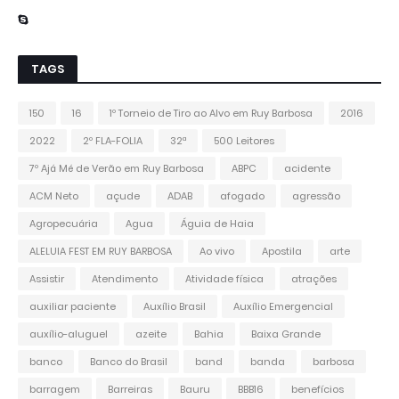
TAGS
150
16
1º Torneio de Tiro ao Alvo em Ruy Barbosa
2016
2022
2º FLA-FOLIA
32ª
500 Leitores
7º Ajá Mé de Verão em Ruy Barbosa
ABPC
acidente
ACM Neto
açude
ADAB
afogado
agressão
Agropecuária
Agua
Águia de Haia
ALELUIA FEST EM RUY BARBOSA
Ao vivo
Apostila
arte
Assistir
Atendimento
Atividade física
atrações
auxiliar paciente
Auxílio Brasil
Auxílio Emergencial
auxílio-aluguel
azeite
Bahia
Baixa Grande
banco
Banco do Brasil
band
banda
barbosa
barragem
Barreiras
Bauru
BBB16
benefícios