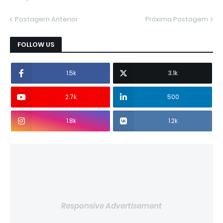
Postagem Anterior
Próxima Postagem
FOLLOW US
1.5k
3.1k
2.7k
500
1.8k
1.2k
Responsive Advertisement