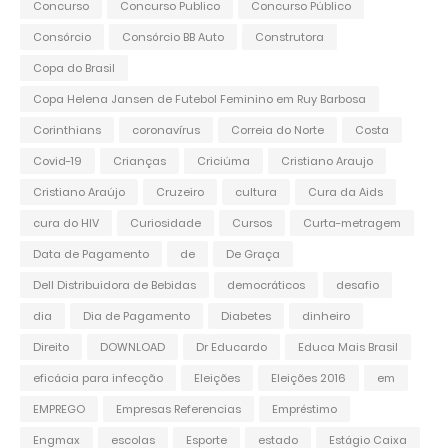
Concurso
Concurso Publico
Concurso Público
Consórcio
Consórcio BB Auto
Construtora
Copa do Brasil
Copa Helena Jansen de Futebol Feminino em Ruy Barbosa
Corinthians
coronavírus
Correia do Norte
Costa
Covid-19
Crianças
Criciúma
Cristiano Araujo
Cristiano Araújo
Cruzeiro
cultura
Cura da Aids
cura do HIV
Curiosidade
Cursos
Curta-metragem
Data de Pagamento
de
De Graça
Dell Distribuidora de Bebidas
democráticos
desafio
dia
Dia de Pagamento
Diabetes
dinheiro
Direito
DOWNLOAD
Dr Educardo
Educa Mais Brasil
eficácia para infecção
Eleições
Eleições 2016
em
EMPREGO
Empresas Referencias
Empréstimo
Engmax
escolas
Esporte
estado
Estágio Caixa