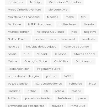
matriculas
Matuípe
Mercadinho 2 de Julho
Mercadinho Boaventura
Mercado Livre
Ministério da Economia
MoedaX
morre
MP3
Mr. Shake
MSR Embalagens
mulher trans
Mundo
Mundo Fashion
Naldinho Os Clones
nas
Negativo
Noilton Pereira
nomes mais usados no brasil
Nordeste
noticias
Notícias de Macajuba
Notícias de Utinga
novas
nua
Nubank
O Sonho
oitavas de final
Online
Operação Orobó
Orobó Live
Otto Alencar
Padre Adenilton
Pagamento Extra
pagar de contribuição
paraiso
PASEP
passo a passo
PEC dos precatórios
Petrobras
Pfizer
Pintadas
Piritiba
PIS
policia
Politica
Política
precatórios fundef
Prefeitura
preso
prevenção da osteoporose
previsão
Prime Club