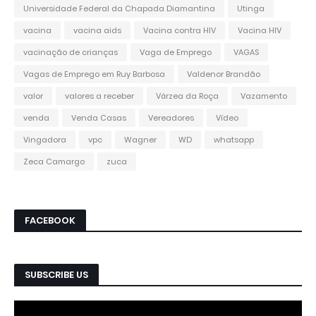
Universidade Federal da Chapada Diamantina
Utinga
vacina
vacina aids
Vacina contra HIV
Vacina HIV
vacinação de crianças
Vaga de Emprego
VAGAS
Vagas de Emprego em Ruy Barbosa
Valdenor Brandão
valor
valores a receber
Várzea da Roça
Vazamento
venda
Venda Casas
Vereadores
Vídeo
Vingadora
vpc
Wagner
WD
whatsapp
Zeca Camargo
zuca
FACEBOOK
SUBSCRIBE US