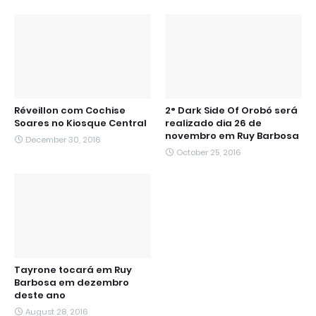
Réveillon com Cochise
2° Dark Side Of Orobó será
Soares no Kiosque Central
realizado dia 26 de
novembro em Ruy Barbosa
December 30, 2016
October 25, 2016
Tayrone tocará em Ruy
Barbosa em dezembro
deste ano
August 28, 2016