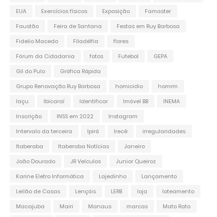
EUA
Exercícios físicos
Exposição
Famaster
Faustão
Feira de Santana
Festas em Ruy Barbosa
Fidelio Macedo
Filadélfia
flores
Fórum da Cidadania
fotos
Futebol
GEPA
Gil do Pulo
Gráfica Rápida
Grupo Renovação Ruy Barbosa
homicidio
homrm
Iaçu
Ibicaraí
Identificar
Imóvel BB
INEMA
Inscrição
INSS em 2022
Instagram
Intervalo da terceira
Ipirá
Irecê
irregularidades
Itaberaba
Itaberaba Notícias
Janeiro
João Dourado
JR Veículos
Junior Queiroz
Karine Eletro Informática
Lajedinho
Lançamento
Leilão de Casas
Lençóis
LERB
loja
loteamento
Macajuba
Mairi
Manaus
marcas
Mato Rato