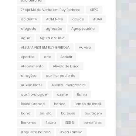
500 Leitores
7º Ajá Mé de Verão em Ruy Barbosa
ABPC
acidente
ACM Neto
açude
ADAB
afogado
agressão
Agropecuária
Agua
Águia de Haia
ALELUIA FEST EM RUY BARBOSA
Ao vivo
Apostila
arte
Assistir
Atendimento
Atividade física
atrações
auxiliar paciente
Auxílio Brasil
Auxílio Emergencial
auxílio-aluguel
azeite
Bahia
Baixa Grande
banco
Banco do Brasil
band
banda
barbosa
barragem
Barreiras
Bauru
BBB16
benefícios
Blogueiro baiano
Bolsa Família