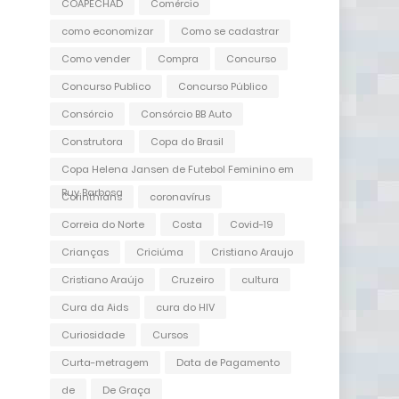
COAPECHAD
Comércio
como economizar
Como se cadastrar
Como vender
Compra
Concurso
Concurso Publico
Concurso Público
Consórcio
Consórcio BB Auto
Construtora
Copa do Brasil
Copa Helena Jansen de Futebol Feminino em
Ruy Barbosa
Corinthians
coronavírus
Correia do Norte
Costa
Covid-19
Crianças
Criciúma
Cristiano Araujo
Cristiano Araújo
Cruzeiro
cultura
Cura da Aids
cura do HIV
Curiosidade
Cursos
Curta-metragem
Data de Pagamento
de
De Graça