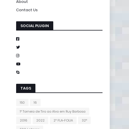
About
Contact Us
SOCIAL PLUGIN
TAGS
150
16
1º Torneio de Tiro ao Alvo em Ruy Barbosa
2016
2022
2º FLA-FOLIA
32ª