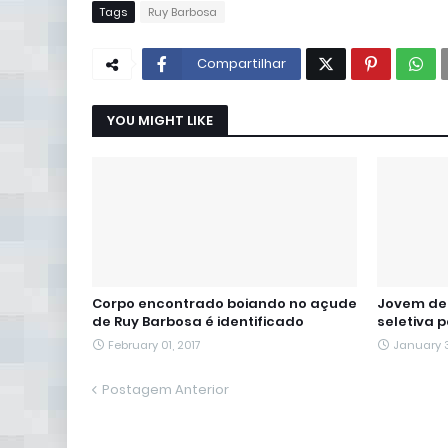
Tags
Ruy Barbosa
Compartilhar
YOU MIGHT LIKE
Corpo encontrado boiando no açude
Jovem de 
de Ruy Barbosa é identificado
seletiva 
February 01, 2017
January 3
Postagem Anterior