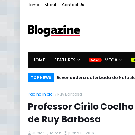
Home
About
Contact Us
HOME
FEATURES
MEGA
Revendedora autorizada de Natucl
TOP NEWS
Página inicial
Ruy Barbosa
Professor Cirilo Coelh
de Ruy Barbosa
Junior Queiroz
junho 16, 2016