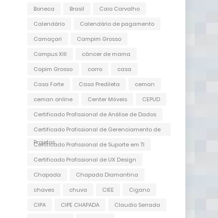
Boneca
Brasil
Caio Carvalho
Calendário
Calendário de pagamento
Camaçari
Campim Grosso
Campus XIII
câncer de mama
Capim Grosso
carro
casa
Casa Forte
Casa Predileta
ceman
ceman online
Center Móveis
CEPUD
Certificado Profissional de Análise de Dados
Certificado Profissional de Gerenciamento de
Projetos
Certificado Profissional de Suporte em TI
Certificado Profissional de UX Design
Chapada
Chapada Diamantina
chaves
chuva
CIEE
Cigano
CIPA
CIPE CHAPADA
Claudio Serrada