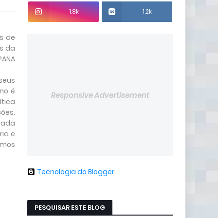
1.8k
1.2k
s de
es da
PANA
 seus
ano é
Responsive Advertisement
tica
ões.
cada
ria e
amos
Tecnologia do Blogger
PESQUISAR ESTE BLOG