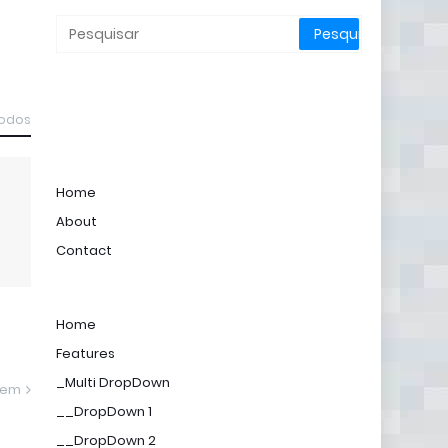
todos
Home
About
Contact
Home
Features
_Multi DropDown
gem
__DropDown 1
__DropDown 2