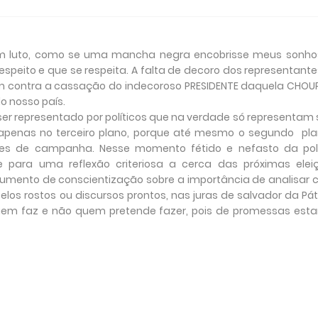
m luto, como se uma mancha negra encobrisse meus sonho
speito e que se respeita. A falta de decoro dos representant
 contra a cassação do indecoroso PRESIDENTE daquela CHOU
o nosso país.
ser representado por políticos que na verdade só representam
e apenas no terceiro plano, porque até mesmo o segundo pl
es de campanha. Nesse momento fétido e nefasto da polí
e para uma reflexão criteriosa a cerca das próximas eleiç
umento de conscientização sobre a importância de analisar 
los rostos ou discursos prontos, nas juras de salvador da Pát
quem faz e não quem pretende fazer, pois de promessas est