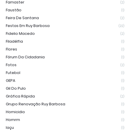
Famaster
(2)
Faustão
(1)
Feira De Santana
(2)
Festas Em Ruy Barbosa
(22)
Fidelio Macedo
(2)
Filadélfia
(1)
Flores
(1)
Fórum Da Cidadania
(1)
Fotos
(2)
Futebol
(1)
GEPA
(1)
Gil Do Pulo
(1)
Gráfica Rápida
(2)
Grupo Renovação Ruy Barbosa
(1)
Homicidio
(1)
Homrm
(1)
Iaçu
(1)