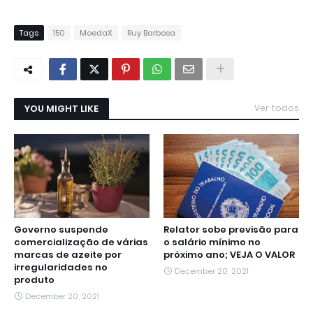
Tags
150
MoedaX
Ruy Barbosa
YOU MIGHT LIKE
Ver todos
Governo suspende
Relator sobe previsão para
comercialização de várias
o salário mínimo no
marcas de azeite por
próximo ano; VEJA O VALOR
irregularidades no
December 20, 2021
produto
December 20, 2021