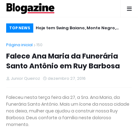
 Micareta em
Hoje tem Swing Baiano, Monte Negro,
De
TOP NEWS
Gabriel Levy, Edcity e Tigreban no Micareta
pu
Página inicial
150
2016 em Ruy Barbosa
Falece Ana Maria da Funerária
Santo Antônio em Ruy Barbosa
Junior Queiroz
dezembro 27, 2016
​Faleceu nesta terça feira dia 27, a Sra. Ana Maria, da
Funerária Santo Antônio. Mais um ícone da nossa cidade
nos deixa, mulher que ajudou a construir nossa Ruy
Barbosa. Deus conforte a família neste doloroso
momento.