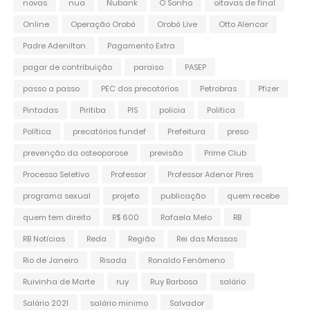
novas
nua
Nubank
O Sonho
oitavas de final
Online
Operação Orobó
Orobó Live
Otto Alencar
Padre Adenilton
Pagamento Extra
pagar de contribuição
paraiso
PASEP
passo a passo
PEC dos precatórios
Petrobras
Pfizer
Pintadas
Piritiba
PIS
policia
Politica
Política
precatórios fundef
Prefeitura
preso
prevenção da osteoporose
previsão
Prime Club
Processo Seletivo
Professor
Professor Adenor Pires
programa sexual
projeto
publicação
quem recebe
quem tem direito
R$ 600
Rafaela Melo
RB
RB Notícias
Reda
Região
Rei das Massas
Rio de Janeiro
Risada
Ronaldo Fenômeno
Ruivinha de Marte
ruy
Ruy Barbosa
salário
Salário 2021
salário minimo
Salvador