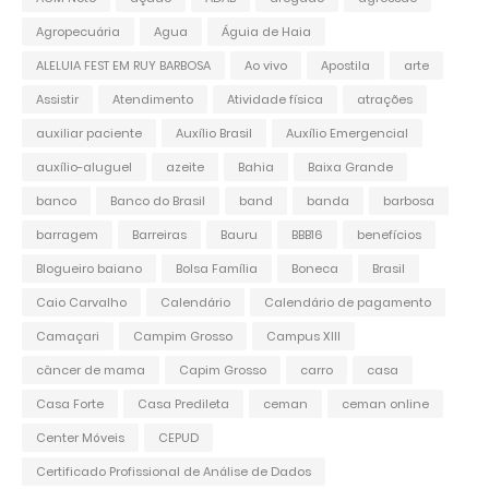
Agropecuária
Agua
Águia de Haia
ALELUIA FEST EM RUY BARBOSA
Ao vivo
Apostila
arte
Assistir
Atendimento
Atividade física
atrações
auxiliar paciente
Auxílio Brasil
Auxílio Emergencial
auxílio-aluguel
azeite
Bahia
Baixa Grande
banco
Banco do Brasil
band
banda
barbosa
barragem
Barreiras
Bauru
BBB16
benefícios
Blogueiro baiano
Bolsa Família
Boneca
Brasil
Caio Carvalho
Calendário
Calendário de pagamento
Camaçari
Campim Grosso
Campus XIII
câncer de mama
Capim Grosso
carro
casa
Casa Forte
Casa Predileta
ceman
ceman online
Center Móveis
CEPUD
Certificado Profissional de Análise de Dados