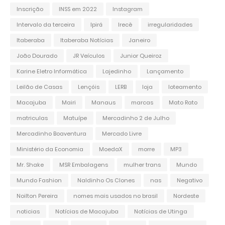
Inscrição
INSS em 2022
Instagram
Intervalo da terceira
Ipirá
Irecê
irregularidades
Itaberaba
Itaberaba Notícias
Janeiro
João Dourado
JR Veículos
Junior Queiroz
Karine Eletro Informática
Lajedinho
Lançamento
Leilão de Casas
Lençóis
LERB
loja
loteamento
Macajuba
Mairi
Manaus
marcas
Mato Rato
matriculas
Matuípe
Mercadinho 2 de Julho
Mercadinho Boaventura
Mercado Livre
Ministério da Economia
MoedaX
morre
MP3
Mr. Shake
MSR Embalagens
mulher trans
Mundo
Mundo Fashion
Naldinho Os Clones
nas
Negativo
Noilton Pereira
nomes mais usados no brasil
Nordeste
noticias
Notícias de Macajuba
Notícias de Utinga