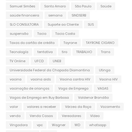
Samuel Simões
Santo Amaro
São Paulo
Saúde
saúde financeira
semana
SINDSERB
SLO CONSULTORIA
Suporte ao Cliente
SUS
suspensão
Tacio
Tacio Costa
Taxas do cartão de crédito
Tayrone
TAYRONE CIGANO
Tecnología
tentativa
tiro
TRABALHO
Trans
TV Online
UFCD
UNEB
Universidade Federal da Chapada Diamantina
Utinga
vacina
vacina aids
Vacina contra HIV
Vacina HIV
vacinação de crianças
Vaga de Emprego
VAGAS
Vagas de Emprego em Ruy Barbosa
Valdenor Brandão
valor
valores a receber
Várzea da Roça
Vazamento
venda
Venda Casas
Vereadores
Vídeo
Vingadora
vpc
Wagner
WD
whatsapp