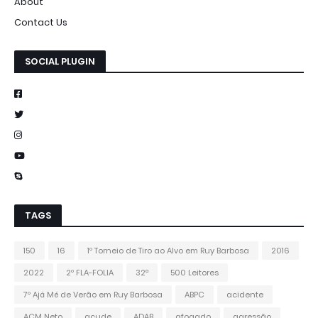
About
Contact Us
SOCIAL PLUGIN
TAGS
150
16
1º Torneio de Tiro ao Alvo em Ruy Barbosa
2016
2022
2º FLA-FOLIA
32ª
500 Leitores
7º Ajá Mé de Verão em Ruy Barbosa
ABPC
acidente
ACM Neto
açude
ADAB
afogado
agressão