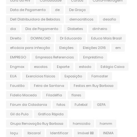
cura do HIV
Curiosidade
Cursos
Curta-metragem
Data de Pagamento
de
De Graça
Dell Distribuidora de Bebidas
democráticos
desafio
dia
Dia de Pagamento
Diabetes
dinheiro
Direito
DOWNLOAD
Dr Educardo
Educa Mais Brasil
eficácia para infecção
Eleições
Eleições 2016
em
EMPREGO
Empresas Referencias
Empréstimo
Engmax
escolas
Esporte
estado
Estágio Caixa
EUA
Exercícios físicos
Exposição
Famaster
Faustão
Feira de Santana
Festas em Ruy Barbosa
Fidelio Macedo
Filadélfia
flores
Fórum da Cidadania
fotos
Futebol
GEPA
Gil do Pulo
Gráfica Rápida
Grupo Renovação Ruy Barbosa
homicidio
homrm
Iaçu
Ibicaraí
Identificar
Imóvel BB
INEMA