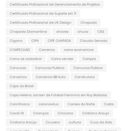
Certificado Profissional de Gerenciamento de Projetos
Certificado Profissional de Suporte em TI
Certificado Profissional de UX Design
Chapada
Chapada Diamantina
chaves
chuva
CIEE
Cigano
CIPA
CIPE CHAPADA
Claudio Serrada
COAPECHAD
Comércio
como economizar
Como se cadastrar
Como vender
Compra
Concurso
Concurso Publico
Concurso Público
Consórcio
Consórcio BB Auto
Construtora
Copa do Brasil
Copa Helena Jansen de Futebol Feminino em Ruy Barbosa
Corinthians
coronavírus
Correia do Norte
Costa
Covid-19
Crianças
Criciúma
Cristiano Araujo
Cristiano Araújo
Cruzeiro
cultura
Cura da Aids