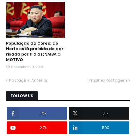
População da Coreia do
Norte está proibida de dar
risada por 11 dias; SAIBA O
MOTIVO
December 20, 2021
Postagem Anterior
Próxima Postagem
FOLLOW US
1.5k
3.1k
2.7k
500