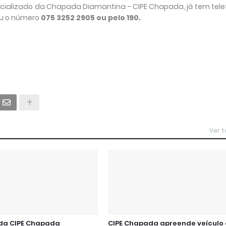
ializado da Chapada Diamantina - CIPE Chapada, já tem tel
ou o número
075 3252 2905 ou pelo 190.
Ver 
 da CIPE Chapada
CIPE Chapada apreende veículo