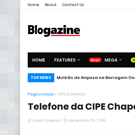
Home
About
Contact Us
HOME
FEATURES
MEGA
Revendedora autorizada de Natucl
Mutirão de limpeza na Barrage
TOP NEWS
Página inicial
CIPE CHAPADA
Telefone da CIPE Cha
Junior Queiroz
dezembro 05, 2016