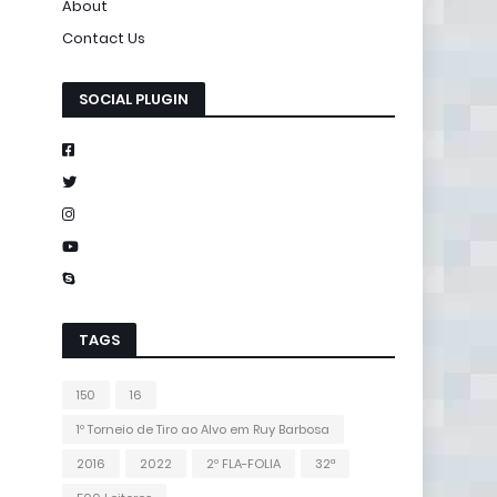
About
Contact Us
SOCIAL PLUGIN
TAGS
150
16
1º Torneio de Tiro ao Alvo em Ruy Barbosa
2016
2022
2º FLA-FOLIA
32ª