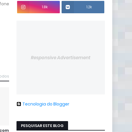
efone
1.8k
1.2k
Responsive Advertisement
todos
Tecnologia do Blogger
PESQUISAR ESTE BLOG
 com