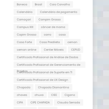
Boneca
Brasil
Caio Carvalho
Calendário
Calendário de pagamento
Camaçari
Campim Grosso
Campus XIII
câncer de mama
Capim Grosso
carro
casa
Casa Forte
Casa Predileta
ceman
ceman online
Center Móveis
CEPUD
Certificado Profissional de Análise de Dados
Certificado Profissional de Gerenciamento de
Projetos
Certificado Profissional de Suporte em TI
Certificado Profissional de UX Design
Chapada
Chapada Diamantina
chaves
chuva
CIEE
Cigano
CIPA
CIPE CHAPADA
Claudio Serrada