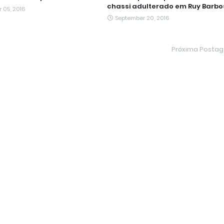
chassi adulterado em Ruy Barb
 05, 2016
September 20, 2016
Próxima Posta