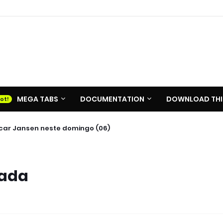
MEGA TABS
DOCUMENTATION
DOWNLOAD THI
ean em Ruy Barbosa
m Oscar Jansen neste domingo (06)
pada