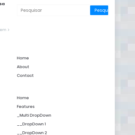
osa
gem
Home
About
Contact
Home
Features
_Multi DropDown
__DropDown 1
__DropDown 2