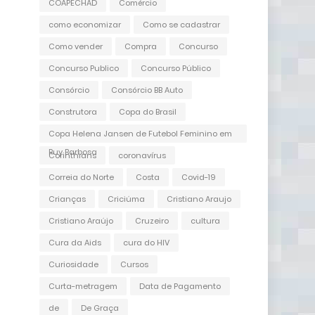
COAPECHAD
Comércio
como economizar
Como se cadastrar
Como vender
Compra
Concurso
Concurso Publico
Concurso Público
Consórcio
Consórcio BB Auto
Construtora
Copa do Brasil
Copa Helena Jansen de Futebol Feminino em
Ruy Barbosa
Corinthians
coronavírus
Correia do Norte
Costa
Covid-19
Crianças
Criciúma
Cristiano Araujo
Cristiano Araújo
Cruzeiro
cultura
Cura da Aids
cura do HIV
Curiosidade
Cursos
Curta-metragem
Data de Pagamento
de
De Graça