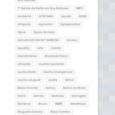
500 Leitores
7º Ajá Mé de Verão em Ruy Barbosa
ABPC
acidente
ACM Neto
açude
ADAB
afogado
agressão
Agropecuária
Agua
Águia de Haia
ALELUIA FEST EM RUY BARBOSA
Ao vivo
Apostila
arte
Assistir
Atendimento
Atividade física
atrações
auxiliar paciente
Auxílio Brasil
Auxílio Emergencial
auxílio-aluguel
azeite
Bahia
Baixa Grande
banco
Banco do Brasil
band
banda
barbosa
barragem
Barreiras
Bauru
BBB16
benefícios
Blogueiro baiano
Bolsa Família