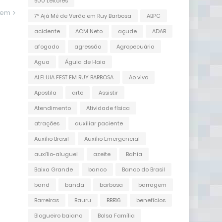
500 Leitores
gem
7º Ajá Mé de Verão em Ruy Barbosa
ABPC
acidente
ACM Neto
açude
ADAB
afogado
agressão
Agropecuária
Agua
Águia de Haia
ALELUIA FEST EM RUY BARBOSA
Ao vivo
Apostila
arte
Assistir
Atendimento
Atividade física
atrações
auxiliar paciente
Auxílio Brasil
Auxílio Emergencial
auxílio-aluguel
azeite
Bahia
Baixa Grande
banco
Banco do Brasil
band
banda
barbosa
barragem
Barreiras
Bauru
BBB16
benefícios
Blogueiro baiano
Bolsa Família