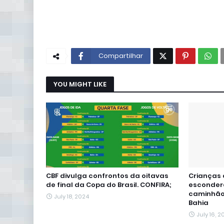
Compartilhar
YOU MIGHT LIKE
CBF divulga confrontos da oitavas
Crianças 
de final da Copa do Brasil. CONFIRA;
esconder
caminhão
July 18, 2024
Bahia
July 16, 2