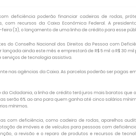
m deficiência poderão financiar cadeiras de rodas, próte
os, com recursos da Caixa Econômica Federal. A president
-feira (3), o lançamento de uma linha de crédito para esse públ
es do Conselho Nacional dos Direitos da Pessoa com Defici
r lançada ainda este mês e emprestará de R$ 5 mil a R$ 30 mil
serviços de tecnologia assistiva.
ente nas agências da Caixa. As parcelas poderão ser pagas e
da Cidadania, a linha de crédito terá juros mais baratos que 
xas serão 6% ao ano para quem ganha até cinco salários míni
rios mínimos.
s com deficiência, como cadeira de rodas, aparelhos audit
aptação de imóveis e de veículos para pessoas com deficiênci
ão, a revisão e o reparo de produtos e recursos de tecnol