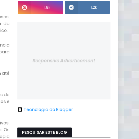
1.8k
1.2k
ses,
a da
ico.
ência
 para
Responsive Advertisement
m até
os de
mos e
Tecnologia do Blogger
ivos,
a. Os
PESQUISAR ESTE BLOG
ogia