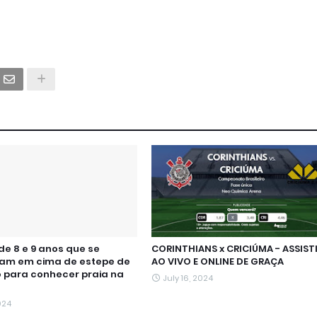
de 8 e 9 anos que se
CORINTHIANS x CRICIÚMA - ASSIST
am em cima de estepe de
AO VIVO E ONLINE DE GRAÇA
 para conhecer praia na
July 16, 2024
024