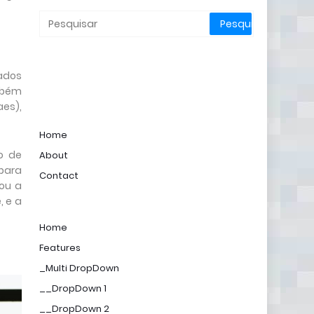
ados
ambém
es),
Home
o de
About
para
Contact
iou a
, e a
Home
Features
_Multi DropDown
__DropDown 1
__DropDown 2