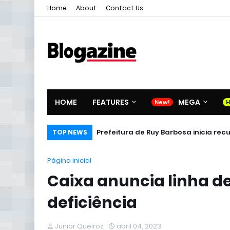
Home
About
Contact Us
HOME
FEATURES
MEGA
Prefeitura de Ruy Barbosa inicia re
TOP NEWS
Página inicial
Caixa anuncia linha d
deficiência
Junior Queiroz
abril 04, 2023