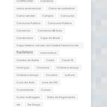
COAPECHAD
Comércio
como economizar
Como se cadastrar
Como vender
Compra
Concurso
Concurso Publico
Concurso Público
Consórcio
Consórcio BB Auto
Construtora
Copa do Brasil
Copa Helena Jansen de Futebol Feminino em
Ruy Barbosa
Corinthians
coronavírus
Correia do Norte
Costa
Covid-19
Crianças
Criciúma
Cristiano Araujo
Cristiano Araújo
Cruzeiro
cultura
Cura da Aids
cura do HIV
Curiosidade
Cursos
Curta-metragem
Data de Pagamento
de
De Graça