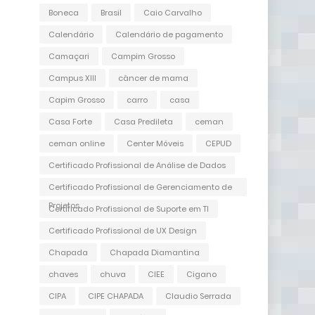
Boneca
Brasil
Caio Carvalho
Calendário
Calendário de pagamento
Camaçari
Campim Grosso
Campus XIII
câncer de mama
Capim Grosso
carro
casa
Casa Forte
Casa Predileta
ceman
ceman online
Center Móveis
CEPUD
Certificado Profissional de Análise de Dados
Certificado Profissional de Gerenciamento de
Projetos
Certificado Profissional de Suporte em TI
Certificado Profissional de UX Design
Chapada
Chapada Diamantina
chaves
chuva
CIEE
Cigano
CIPA
CIPE CHAPADA
Claudio Serrada