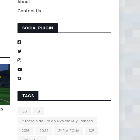
About
Contact Us
SOCIAL PLUGIN
TAGS
IR
150
16
1º Torneio de Tiro ao Alvo em Ruy Barbosa
2016
2022
2º FLA-FOLIA
32ª