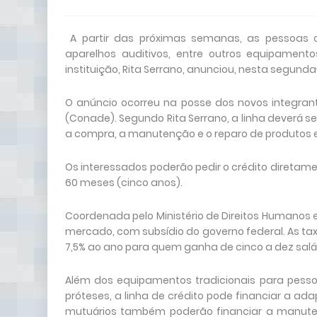
A partir das próximas semanas, as pessoas co
aparelhos auditivos, entre outros equipament
instituição, Rita Serrano, anunciou, nesta segunda
O anúncio ocorreu na posse dos novos integrant
(Conade). Segundo Rita Serrano, a linha deverá se
a compra, a manutenção e o reparo de produtos e 
Os interessados poderão pedir o crédito diretam
60 meses (cinco anos).
Coordenada pelo Ministério de Direitos Humanos e 
mercado, com subsídio do governo federal. As ta
7,5% ao ano para quem ganha de cinco a dez salá
Além dos equipamentos tradicionais para pessoa
próteses, a linha de crédito pode financiar a ad
mutuários também poderão financiar a manutenç